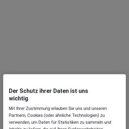
Dr. med. Daniel Stosch
·
Mehr
Orthopäde & Unfallchirurg, Handchirurg, Fußchirurg
251 Bewertungen
Grunerstr. 33, Düsseldorf
•
Zu Google Maps
Praxis Dr. Daniel Stosch Facharzt für Orthopädie und Unfallchirurgie
Der Schutz ihrer Daten ist uns
Privatpraxis
wichtig
Dieser Arzt bzw. diese Ärztin bietet keine Online-Terminbuchung an diesem Standort an.
Mit Ihrer Zustimmung erlauben Sie uns und unseren
Terminanfrage senden
Partnern, Cookies (oder ähnliche Technologien) zu
verwenden, um Daten für Statistiken zu sammeln und