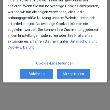
Inhalte zu liefern, die auf Ihren Surfgewohnheiten
basieren. Wenn Sie nur notwendige Cookies akzeptieren,
werden wir nur diejenigen verwenden, die für die
ordnungsgemäße Nutzung unserer Website technisch
erforderlich sind. Notwendige Cookies können nie
abgelehnt werden. Sie können Ihre Zustimmung jederzeit
in den Einstellungen widerrufen oder Ihre Präferenzen
aktualisieren. Erfahren Sie mehr unter
Datenschutz und
Dr. med. Maximilian Lederer
Cookie Erklärung
·
Orthopäde & Unfallchirurg, Chirotherapeut, Akupunkteur
Mehr
85 Bewertungen
Cookie-Einstellungen
Ablehnen
Akzeptieren
Kölner Landstr. 205, Düsseldorf
•
Zu Google Maps
DOC Düsseldorfer Orthopaedicum Dres. Ingo Pfeiffer und Maximilian Lederer
Dieser Arzt bzw. diese Ärztin bietet keine Online-Terminbuchung an diesem Standort an.
Terminanfrage senden