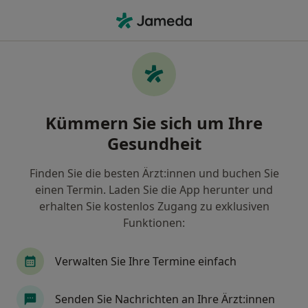
Ha
Gonarthrose (Kniegelenk) • Düsseldorf, Nordrhein-Westfalen
Filter & Sortierung
• 1
Zu Google Map
Gonarthrose (Kniegelenk), Düsseldorf
Kümmern Sie sich um Ihre
Wie wir die Suchergebnisse sortieren
Gesundheit
Finden Sie die besten Ärzt:innen und buchen Sie
Nach welchem Fachgebiet suchen Sie?
einen Termin. Laden Sie die App herunter und
Orthopäde & Unfallchirurg
Spezieller Unfallch
erhalten Sie kostenlos Zugang zu exklusiven
Funktionen:
Verwalten Sie Ihre Termine einfach
Senden Sie Nachrichten an Ihre Ärzt:innen