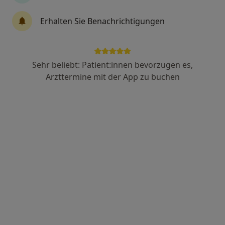
Erhalten Sie Benachrichtigungen
Dr. med. Stefan El-Gayar
·
Mehr
Augenarzt
32 Bewertungen
Sehr beliebt: Patient:innen bevorzugen es,
Arzttermine mit der App zu buchen
Hefnersplatz 1, Nürnberg
•
Zu Google Maps
Augenarztpraxis Dr.med. Stefan El-Gayar Facharzt für Augenheilkunde
Privatpraxis
Dieser Arzt bzw. diese Ärztin bietet keine Online-Terminbuchung an diesem Standort an.
Terminanfrage senden