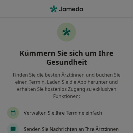
Ha
Grüner Star • Fürth, Bayern
Filter & Sortierung
• 1
Zu Google Map
Grüner Star, Fürth
Kümmern Sie sich um Ihre
Wie wir die Suchergebnisse sortieren
Gesundheit
Finden Sie die besten Ärzt:innen und buchen Sie
Nach welchem Fachgebiet suchen Sie?
einen Termin. Laden Sie die App herunter und
Augenarzt
Augenlaserzentrum
Ambulant
erhalten Sie kostenlos Zugang zu exklusiven
Funktionen:
Verwalten Sie Ihre Termine einfach
Senden Sie Nachrichten an Ihre Ärzt:innen