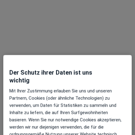
Dr. med. Daniel Stosch
·
Mehr
Orthopäde & Unfallchirurg, Handchirurg, Fußchirurg
251 Bewertungen
Der Schutz ihrer Daten ist uns
wichtig
Grunerstr. 33, Düsseldorf
•
Zu Google Maps
Mit Ihrer Zustimmung erlauben Sie uns und unseren
Praxis Dr. Daniel Stosch Facharzt für Orthopädie und Unfallchirurgie
Partnern, Cookies (oder ähnliche Technologien) zu
Privatpraxis
verwenden, um Daten für Statistiken zu sammeln und
Dieser Arzt bzw. diese Ärztin bietet keine Online-Terminbuchung an diesem Standort an.
Inhalte zu liefern, die auf Ihren Surfgewohnheiten
basieren. Wenn Sie nur notwendige Cookies akzeptieren,
Terminanfrage senden
werden wir nur diejenigen verwenden, die für die
ordnungsgemäße Nutzung unserer Website technisch