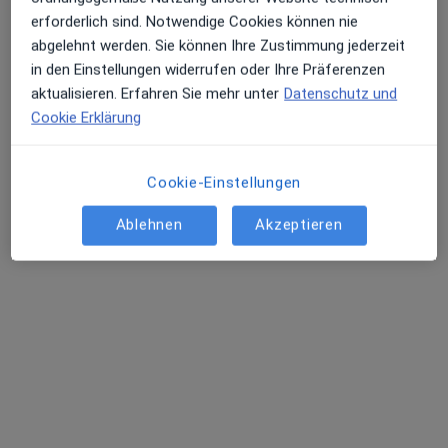
erforderlich sind. Notwendige Cookies können nie
abgelehnt werden. Sie können Ihre Zustimmung jederzeit
in den Einstellungen widerrufen oder Ihre Präferenzen
aktualisieren. Erfahren Sie mehr unter
Datenschutz und
Cookie Erklärung
Cookie-Einstellungen
Priv.-Doz. Dr. med. Panagiotis Theodorou
Ablehnen
Akzeptieren
Plastischer & Ästhetischer Chirurg, Handchirurg
135 Bewertungen
Zu Google
Zur alten Exerzierhalle 35 a, Düsseldorf
•
Maps
Panaesthetics - Privatpraxis Dr. Katrin Vossoughi
Privatpraxis
Dieser Arzt bzw. diese Ärztin bietet keine Online-Terminbuchung an diesem Standort an.