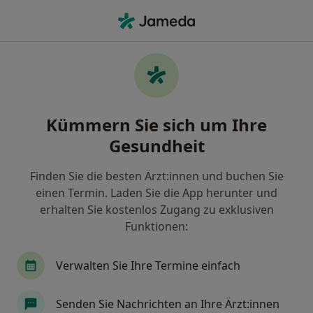
Ha
Handgelenkschmerzen • Düsseldorf, Nordrhein-Westfalen
Filter & Sortierung
• 1
Zu Google Map
Handgelenkschmerzen, Düsseldorf
Kümmern Sie sich um Ihre
Wie wir die Suchergebnisse sortieren
Gesundheit
Finden Sie die besten Ärzt:innen und buchen Sie
Nach welchem Fachgebiet suchen Sie?
einen Termin. Laden Sie die App herunter und
Orthopäde & Unfallchirurg
Plastischer & Ästh
erhalten Sie kostenlos Zugang zu exklusiven
Funktionen:
Verwalten Sie Ihre Termine einfach
Senden Sie Nachrichten an Ihre Ärzt:innen