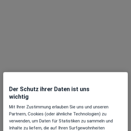
Dr. med. Stephan Venz
Radiologe, Nuklearmediziner
581 Bewertungen
Adresse 1
Adresse 2
Der Schutz ihrer Daten ist uns
wichtig
Lindwurmstr. 3, München
•
Zu Google Maps
Mit Ihrer Zustimmung erlauben Sie uns und unseren
überörtl. Praxis PD.Dr.med. Stephan Venz Facharzt für Nuklearmedizin
Partnern, Cookies (oder ähnliche Technologien) zu
Dieser Arzt bzw. diese Ärztin bietet keine Online-Terminbuchung an diesem Standort an.
verwenden, um Daten für Statistiken zu sammeln und
Inhalte zu liefern, die auf Ihren Surfgewohnheiten
Terminanfrage senden