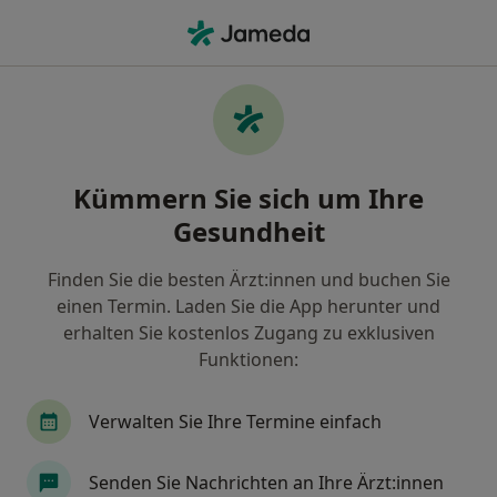
Ha
Handgelenkschmerzen • München, Bayern
Filter & Sortierung
• 1
Zu Google Map
Handgelenkschmerzen, München
Kümmern Sie sich um Ihre
Wie wir die Suchergebnisse sortieren
Gesundheit
Finden Sie die besten Ärzt:innen und buchen Sie
Nach welchem Fachgebiet suchen Sie?
einen Termin. Laden Sie die App herunter und
Orthopäde & Unfallchirurg
Handchirurg
erhalten Sie kostenlos Zugang zu exklusiven
Funktionen:
Verwalten Sie Ihre Termine einfach
Senden Sie Nachrichten an Ihre Ärzt:innen