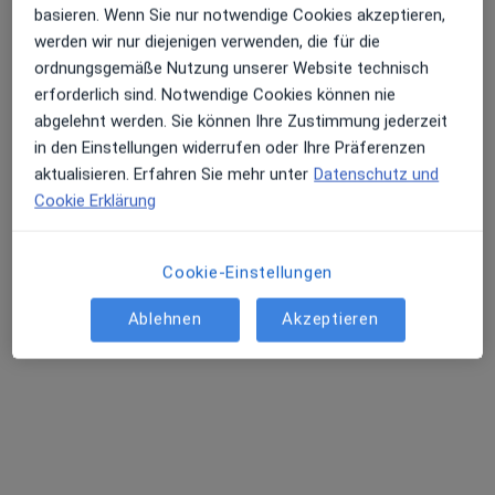
basieren. Wenn Sie nur notwendige Cookies akzeptieren,
werden wir nur diejenigen verwenden, die für die
ordnungsgemäße Nutzung unserer Website technisch
erforderlich sind. Notwendige Cookies können nie
abgelehnt werden. Sie können Ihre Zustimmung jederzeit
in den Einstellungen widerrufen oder Ihre Präferenzen
aktualisieren. Erfahren Sie mehr unter
Datenschutz und
Cookie Erklärung
Prof. Dr. Elias Volkmer
Cookie-Einstellungen
Orthopäde & Unfallchirurg, Handchirurg, Orthopäde
63 Bewertungen
Ablehnen
Akzeptieren
Adresse 1
Adresse 2
Am Schützeneck 8, München
•
Zu Google Maps
MCLINIC Interdisziplinäres Facharztzentrum München