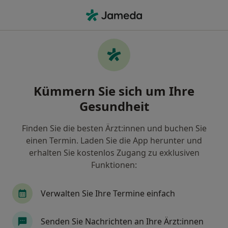
Ha
Hormonstörungen • Frankfurt, Hessen
Filter & Sortierung
• 1
Zu Google Map
Hormonstörungen, Frankfurt
Kümmern Sie sich um Ihre
Wie wir die Suchergebnisse sortieren
Gesundheit
Finden Sie die besten Ärzt:innen und buchen Sie
Nach welchem Fachgebiet suchen Sie?
einen Termin. Laden Sie die App herunter und
Frauenarzt (Gynäkologe)
Heilpraktiker
Gy
erhalten Sie kostenlos Zugang zu exklusiven
Funktionen:
Verwalten Sie Ihre Termine einfach
Senden Sie Nachrichten an Ihre Ärzt:innen