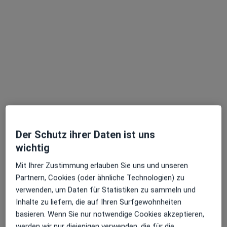
Profil anzeigen
Dr. med. Anja Weidner
Frauenärztin (Gynäkologin), Gynäkologische Endokrinologie &
Der Schutz ihrer Daten ist uns
Reproduktionsmedizin
wichtig
68 Bewertungen
Mit Ihrer Zustimmung erlauben Sie uns und unseren
Partnern, Cookies (oder ähnliche Technologien) zu
Zu Google
verwenden, um Daten für Statistiken zu sammeln und
Hanauer Landstr. 328 - 330, Frankfurt
•
Maps
Inhalte zu liefern, die auf Ihren Surfgewohnheiten
repromedicum Kinderwunschzentrum Dr.med. Anja Weidner Fachärztin für Frauenheilkunde
basieren. Wenn Sie nur notwendige Cookies akzeptieren,
werden wir nur diejenigen verwenden, die für die