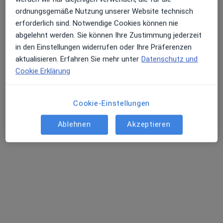
Dieser Arzt bzw. diese Ärztin bietet keine Online-Terminbuchung an diesem Standort an.
ordnungsgemäße Nutzung unserer Website technisch
Terminanfrage senden
erforderlich sind. Notwendige Cookies können nie
abgelehnt werden. Sie können Ihre Zustimmung jederzeit
in den Einstellungen widerrufen oder Ihre Präferenzen
aktualisieren. Erfahren Sie mehr unter
Datenschutz und
Cookie Erklärung
Cookie-Einstellungen
Ablehnen
Akzeptieren
Maryam Hamid-Werner
·
Mehr
Frauenärztin (Gynäkologin)
96 Bewertungen
Emmerich-Josef-Str. 40, Frankfurt
•
Zu Google Maps
Praxis Maryam Hamid-Werner Fachärztin für Frauenheilkunde und Geburtshilfe
Dieser Arzt bzw. diese Ärztin bietet keine Online-Terminbuchung an diesem Standort an.