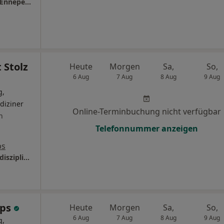
Praxis für Orthopädie u. Sport Dr.med. Jens Enneper Facharzt für Orthopädie
 Stolz
Heute
Morgen
Sa,
So,
6 Aug
7 Aug
8 Aug
9 Aug
g,
diziner
Online-Terminbuchung nicht verfügbar
n
Telefonnummer anzeigen
ps
Orthopädie am Gürzenich, Campus für interdisziplinäre Sportorthopädie
aps
Heute
Morgen
Sa,
So,
6 Aug
7 Aug
8 Aug
9 Aug
g,