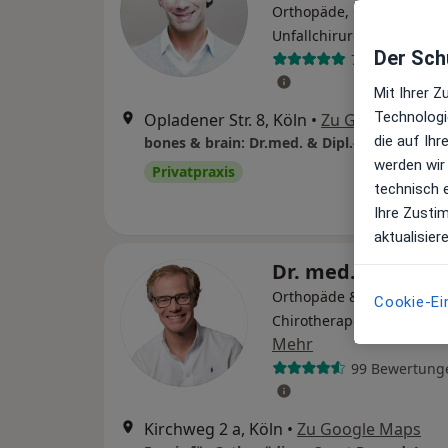
Orthopäde, Orthopäde &
·
Mehr
Unfallchirurg
Der Schu
76 Bewertung
Mit Ihrer 
Technologi
Opladener Str. 8, Köln
•
Zu Google Maps
die auf Ih
werden wir
Privatpraxis
technisch 
Ihre Zusti
aktualisier
Dr. med. Jens En
Orthopäde & Unfallchirur
Cookie-Ei
Chirotherapeut, Sportmed
Mehr
99 Bewertung
Kirchweg 2 a, Köln
•
Zu Google Maps