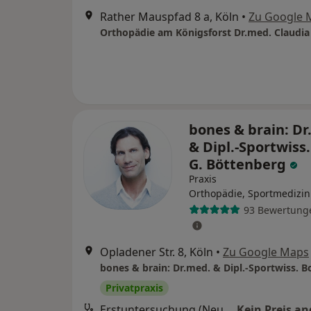
Rather Mauspfad 8 a, Köln
•
Zu Google 
Orthopädie am Königsforst Dr.med. Claudia
bones & brain: D
& Dipl.-Sportwiss.
G. Böttenberg
Praxis
Orthopädie, Sportmedizin
93 Bewertung
Opladener Str. 8, Köln
•
Zu Google Maps
Privatpraxis
Erstuntersuchung (Neupatient/in)
Kein Preis a