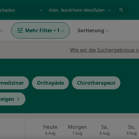
et, Erkrankung, Name
z.B. Berlin
Mehr Filter
•
1
Sortierung
Wie wir die Suchergebnisse s
mediziner
Orthopäde
Chirotherapeut
zeigen
Heute
Morgen
Sa,
So,
6 Aug
7 Aug
8 Aug
9 Aug