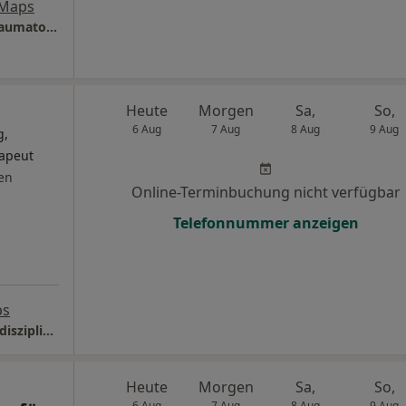
 Maps
Klinik am Ring Abt. Orthopädie und Sporttraumatologie
Heute
Morgen
Sa,
So,
6 Aug
7 Aug
8 Aug
9 Aug
g,
rapeut
en
Online-Terminbuchung nicht verfügbar
Telefonnummer anzeigen
ps
Orthopädie am Gürzenich, Campus für interdisziplinäre Sportorthopädie
Heute
Morgen
Sa,
So,
6 Aug
7 Aug
8 Aug
9 Aug