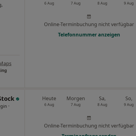
6 Aug
7 Aug
8 Aug
9 Aug
g,
Online-Terminbuchung nicht verfügbar
Telefonnummer anzeigen
 Maps
Ring
 Stock
Heute
Morgen
Sa,
So,
6 Aug
7 Aug
8 Aug
9 Aug
·
rgin
Online-Terminbuchung nicht verfügbar