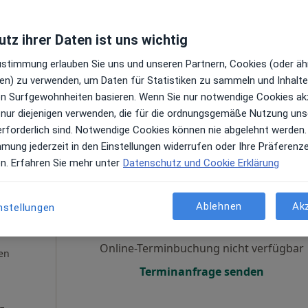
Online-Terminbuchung nicht verfügbar
tz ihrer Daten ist uns wichtig
en
Terminanfrage senden
Zustimmung erlauben Sie uns und unseren Partnern, Cookies (oder äh
en) zu verwenden, um Daten für Statistiken zu sammeln und Inhalte 
ren Surfgewohnheiten basieren. Wenn Sie nur notwendige Cookies ak
bones & brain: Dr.med. & Dipl.-Sportwiss. Boris-G. Böttenberg
 nur diejenigen verwenden, die für die ordnungsgemäße Nutzung uns
erforderlich sind. Notwendige Cookies können nie abgelehnt werden.
mmung jederzeit in den Einstellungen widerrufen oder Ihre Präferenz
en. Erfahren Sie mehr unter
Datenschutz und Cookie Erklärung
neper
Heute
Morgen
Sa,
So,
6 Aug
7 Aug
8 Aug
9 Aug
g,
Ablehnen
Ak
nstellungen
·
iziner
Online-Terminbuchung nicht verfügbar
en
Terminanfrage senden