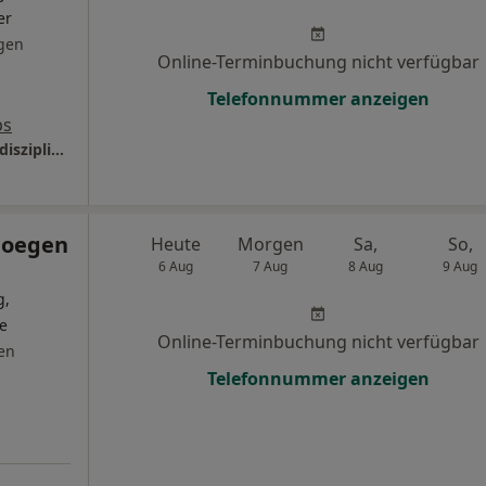
er
gen
Online-Terminbuchung nicht verfügbar
Telefonnummer anzeigen
ps
Orthopädie am Gürzenich, Campus für interdisziplinäre Sportorthopädie
hoegen
Heute
Morgen
Sa,
So,
6 Aug
7 Aug
8 Aug
9 Aug
g,
e
Online-Terminbuchung nicht verfügbar
en
Telefonnummer anzeigen