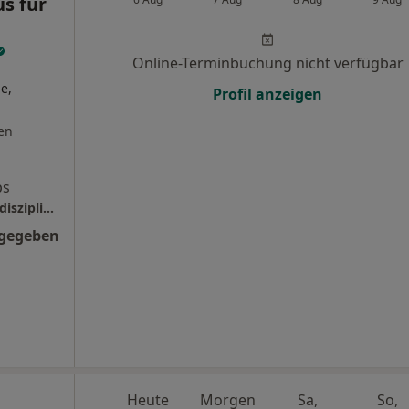
s für
Online-Terminbuchung nicht verfügbar
e,
Profil anzeigen
en
ps
Orthopädie am Gürzenich, Campus für interdisziplinäre Sportorthopädie
ngegeben
Heute
Morgen
Sa,
So,