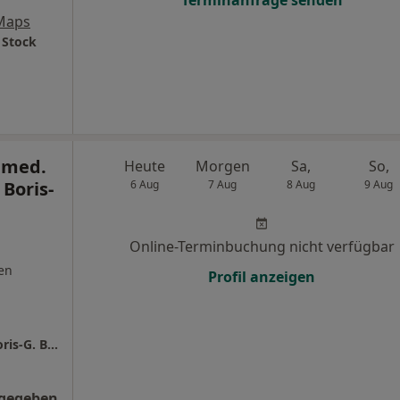
Terminanfrage senden
Maps
 Stock
r.med.
Heute
Morgen
Sa,
So,
 Boris-
6 Aug
7 Aug
8 Aug
9 Aug
Online-Terminbuchung nicht verfügbar
en
Profil anzeigen
bones & brain: Dr.med. & Dipl.-Sportwiss. Boris-G. Böttenberg
ngegeben