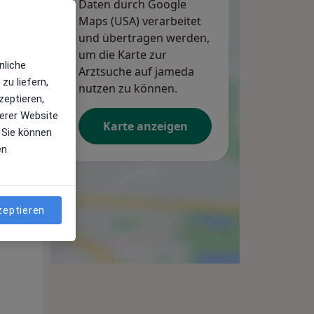
Daten durch Google
Maps (USA) verarbeitet
und übertragen werden,
um die Karte zur
nliche
Arztsuche auf jameda
zu liefern,
nutzen zu können.
zeptieren,
erer Website
Karte anzeigen
 Sie können
en
Mo,
Di,
Mi,
10 Aug
11 Aug
12 Aug
zeptieren