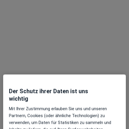
Dr. med. Michael Joneleit
Orthopäde & Unfallchirurg, Sportmediziner, Orthopäde
84 Bewertungen
Zu Google
Berliner Str. 261, Offenbach am Main
•
Maps
OCO Orthopädische Chirurgie Offenbach - Rhein Main Dr. König und Dr. Joneleit
Privatpraxis
Der Schutz ihrer Daten ist uns
Dieser Arzt bzw. diese Ärztin bietet keine Online-Terminbuchung an diesem Standort an.
wichtig
Terminanfrage senden
Mit Ihrer Zustimmung erlauben Sie uns und unseren
Partnern, Cookies (oder ähnliche Technologien) zu
verwenden, um Daten für Statistiken zu sammeln und