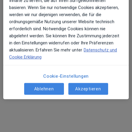
Inhalte zu liefern, die auf Ihren Surfgewohnheiten
basieren. Wenn Sie nur notwendige Cookies akzeptieren,
werden wir nur diejenigen verwenden, die für die
ordnungsgemäße Nutzung unserer Website technisch
erforderlich sind. Notwendige Cookies können nie
abgelehnt werden. Sie können Ihre Zustimmung jederzeit
Dr. med. Holger Mahn
in den Einstellungen widerrufen oder Ihre Präferenzen
Orthopäde & Unfallchirurg, Sportmediziner, Orthopäde
aktualisieren. Erfahren Sie mehr unter
Datenschutz und
135 Bewertungen
Cookie Erklärung
Niddaplatz 1, Bad Vilbel
•
Zu Google Maps
Cookie-Einstellungen
Praxis Dr.med. Holger Mahn Facharzt für Orthopädie und Unfallchirurgie
Ablehnen
Akzeptieren
Dieser Arzt bzw. diese Ärztin bietet keine Online-Terminbuchung an diesem Standort an.
Terminanfrage senden