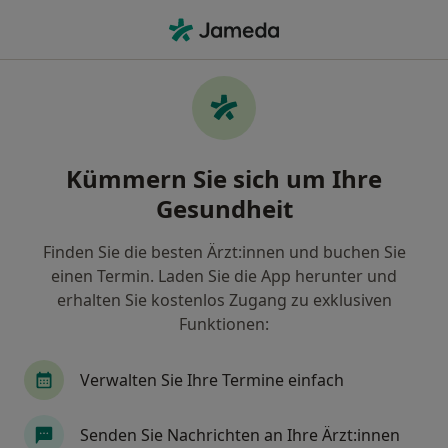
Ha
Knorpelschaden • Frankfurt, Hessen
Filter & Sortierung
• 1
Zu Google Map
Knorpelschaden, Frankfurt
Kümmern Sie sich um Ihre
Wie wir die Suchergebnisse sortieren
Gesundheit
Finden Sie die besten Ärzt:innen und buchen Sie
Nach welchem Fachgebiet suchen Sie?
einen Termin. Laden Sie die App herunter und
Orthopäde & Unfallchirurg
Orthopäde
Ch
erhalten Sie kostenlos Zugang zu exklusiven
Funktionen:
Verwalten Sie Ihre Termine einfach
Senden Sie Nachrichten an Ihre Ärzt:innen