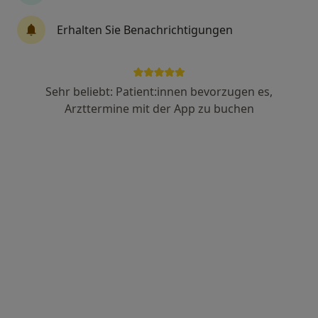
Erhalten Sie Benachrichtigungen
Zuzana Vodslon
Plastische & Ästhetische Chirurgin
48 Bewertungen
Sehr beliebt: Patient:innen bevorzugen es,
Arzttermine mit der App zu buchen
Sibeliusstr. 15, Nürnberg
•
Zu Google Maps
Nürnberger Klinik Ästhetisch-Plastisch Chirurgie
Dieser Arzt bzw. diese Ärztin bietet keine Online-Terminbuchung an diesem Standort an.
Terminanfrage senden