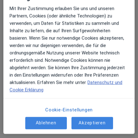
Mit Ihrer Zustimmung erlauben Sie uns und unseren
Dr. med. Cristian-Marian Mezö
Partnern, Cookies (oder ähnliche Technologien) zu
·
Mehr
verwenden, um Daten für Statistiken zu sammeln und
Plastischer & Ästhetischer Chirurg, Nuklearmediziner
Inhalte zu liefern, die auf Ihren Surfgewohnheiten
6 Bewertungen
basieren. Wenn Sie nur notwendige Cookies akzeptieren,
werden wir nur diejenigen verwenden, die für die
ordnungsgemäße Nutzung unserer Website technisch
Adresse 1
Adresse 2
erforderlich sind. Notwendige Cookies können nie
abgelehnt werden. Sie können Ihre Zustimmung jederzeit
Kilianstr. 117 a, Nürnberg
•
Zu Google Maps
in den Einstellungen widerrufen oder Ihre Präferenzen
Ästhetik Team Nürnberg
aktualisieren. Erfahren Sie mehr unter
Datenschutz und
Dieser Arzt bzw. diese Ärztin bietet keine Online-Terminbuchung an diesem Standort an.
Cookie Erklärung
Terminanfrage senden
Cookie-Einstellungen
Ablehnen
Akzeptieren