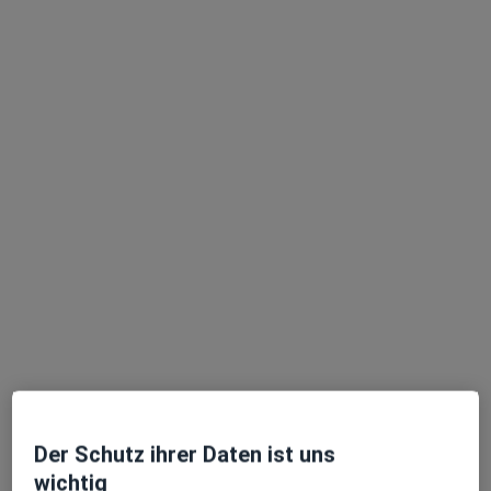
Dr. med. Jens Baetge
Plastischer & Ästhetischer Chirurg, Allgemeinchirurg
209 Bewertungen
Sibeliusstr. 15, Nürnberg
•
Zu Google Maps
Nürnberger Klinik Ästhetisch-Plastisch Chirurgie
Dieser Arzt bzw. diese Ärztin bietet keine Online-Terminbuchung an diesem Standort an.
Terminanfrage senden
Der Schutz ihrer Daten ist uns
wichtig