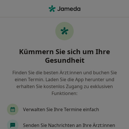
Ha
Lipom • Nürnberg, Bayern
Filter & Sortierung
• 1
Zu Google Map
Lipom, Nürnberg
Kümmern Sie sich um Ihre
Wie wir die Suchergebnisse sortieren
Gesundheit
Finden Sie die besten Ärzt:innen und buchen Sie
Nach welchem Fachgebiet suchen Sie?
einen Termin. Laden Sie die App herunter und
Plastischer & Ästhetischer Chirurg
Allgemeinc
erhalten Sie kostenlos Zugang zu exklusiven
Funktionen:
Verwalten Sie Ihre Termine einfach
Senden Sie Nachrichten an Ihre Ärzt:innen