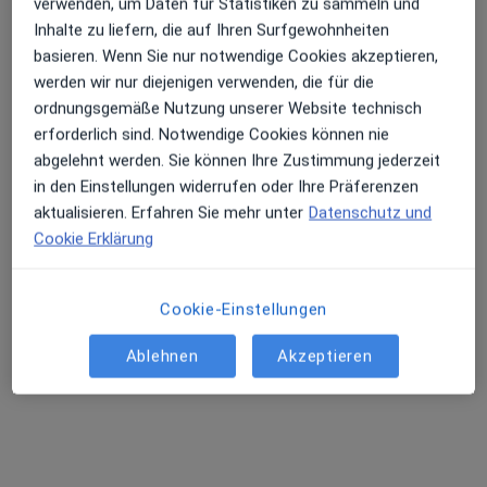
verwenden, um Daten für Statistiken zu sammeln und
Inhalte zu liefern, die auf Ihren Surfgewohnheiten
basieren. Wenn Sie nur notwendige Cookies akzeptieren,
werden wir nur diejenigen verwenden, die für die
ordnungsgemäße Nutzung unserer Website technisch
erforderlich sind. Notwendige Cookies können nie
Neurochirurgie Frankfurt am Zoo Gulde |
abgelehnt werden. Sie können Ihre Zustimmung jederzeit
Mokhtare I Pöllath
in den Einstellungen widerrufen oder Ihre Präferenzen
Gemeinschaftspraxis
aktualisieren. Erfahren Sie mehr unter
Datenschutz und
Neurochirurgie, Wirbelsäulenchirurgie
Cookie Erklärung
330 Bewertungen
Cookie-Einstellungen
Pfingstweidstr. 3, Frankfurt
•
Zu Google Maps
Neurochirurgie Frankfurt am Zoo Gulde | Mokhtare I Pöllath
Ablehnen
Akzeptieren
Albert Pöllath
Dr. med. Sonja
Martin Gulde
Mokhtare
Keine Online-Terminbuchung über jameda verfügbar