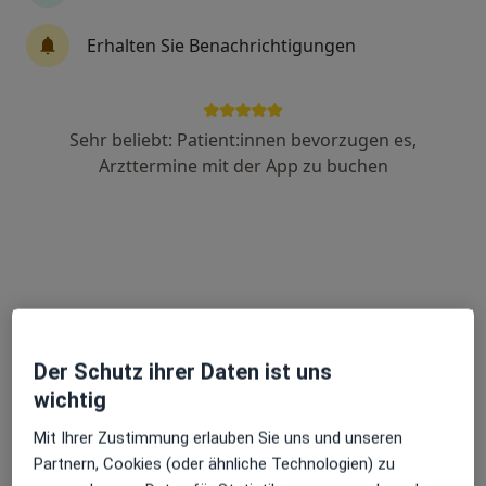
Erhalten Sie Benachrichtigungen
Dr. med. Sonja Mokhtare
Neurochirurgin, Wirbelsäulenchirurgin
173 Bewertungen
Sehr beliebt: Patient:innen bevorzugen es,
Arzttermine mit der App zu buchen
Adresse 1
Adresse 2
Videosprechstunde
Pfingstweidstr. 3, Frankfurt
•
Zu Google Maps
Neurochirurgie Frankfurt am Zoo Gulde | Mokhtare I Pöllath
Dieser Arzt bzw. diese Ärztin bietet keine Online-Terminbuchung an diesem Standort an.
Der Schutz ihrer Daten ist uns
Terminanfrage senden
wichtig
Mit Ihrer Zustimmung erlauben Sie uns und unseren
Partnern, Cookies (oder ähnliche Technologien) zu