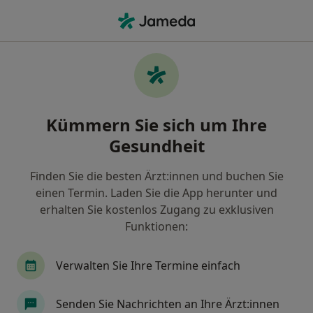
Ha
Lumboischialgien • Frankfurt, Hessen
Filter & Sortierung
• 1
Zu Google Map
Lumboischialgien, Frankfurt
Kümmern Sie sich um Ihre
Wie wir die Suchergebnisse sortieren
Gesundheit
Finden Sie die besten Ärzt:innen und buchen Sie
Nach welchem Fachgebiet suchen Sie?
einen Termin. Laden Sie die App herunter und
Neurochirurg
Wirbelsäulenchirurg
erhalten Sie kostenlos Zugang zu exklusiven
Funktionen:
Verwalten Sie Ihre Termine einfach
Senden Sie Nachrichten an Ihre Ärzt:innen