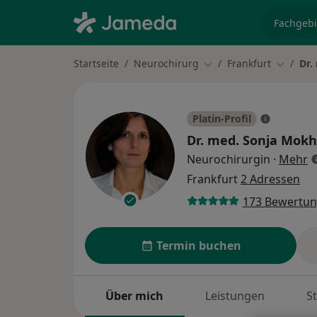
Fachgebi
Startseite
Neurochirurg
Frankfurt
Dr.
Stadt ändern
Stadt än
Platin-Profil
Dr. med.
Sonja Mokh
ü
Neurochirurgin
·
Mehr
Frankfurt
2 Adressen
173 Bewertu
Termin buchen
Über mich
Leistungen
S