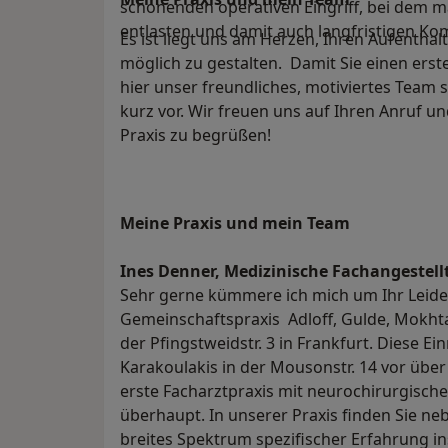
schonenden operativen Eingriff, bei dem 
entlasten und damit auch langfristigen Ko
Es ist liegt uns am Herzen, Ihren Aufentha
möglich zu gestalten. Damit Sie einen erste
hier unser freundliches, motiviertes Tea
kurz vor. Wir freuen uns auf Ihren Anruf un
Praxis zu begrüßen!
Meine Praxis und mein Team
Ines Denner, Medizinische Fachangestell
Sehr gerne kümmere ich mich um Ihr Leide
Gemeinschaftspraxis Adloff, Gulde, Mokht
der Pfingstweidstr. 3 in Frankfurt. Diese Ei
Karakoulakis in der Mousonstr. 14 vor übe
erste Facharztpraxis mit neurochirurgische
überhaupt. In unserer Praxis finden Sie n
breites Spektrum spezifischer Erfahrung 