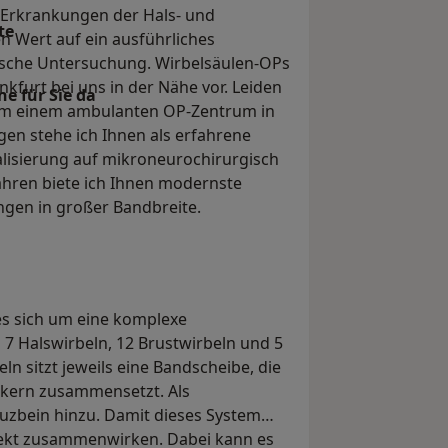
 Erkrankungen der Hals- und
te
n Wert auf ein ausführliches
ische Untersuchung. Wirbelsäulen-OPs
furt bei uns in der Nähe vor. Leiden
e für Sie da
im einem ambulanten OP-Zentrum in
agen stehe ich Ihnen als erfahrene
ialisierung auf mikroneurochirurgisch
hren biete ich Ihnen modernste
ngen in großer Bandbreite.
es sich um eine komplexe
 7 Halswirbeln, 12 Brustwirbeln und 5
n sitzt jeweils eine Bandscheibe, die
tkern zusammensetzt. Als
uzbein hinzu. Damit dieses System
erfekt zusammenwirken. Dabei kann es