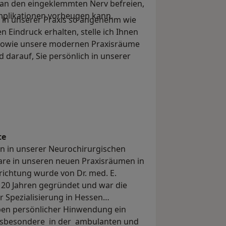
man den eingeklemmten Nerv befreien,
mplikationen vorbeugen kann.
lt in unserer Praxis so angenehm wie
n Eindruck erhalten, stelle ich Ihnen
m sowie unsere modernen Praxisräume
d darauf, Sie persönlich in unserer
te
n in unserer Neurochirurgischen
are in unseren neuen Praxisräumen in
nrichtung wurde von Dr. med. E.
r 20 Jahren gegründet und war die
r Spezialisierung in Hessen
eben persönlicher Hinwendung ein
insbesondere in der ambulanten und