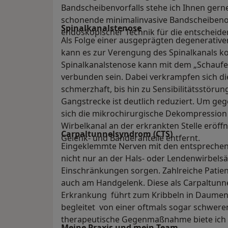
Bandscheibenvorfalls stehe ich Ihnen gern
schonende minimalinvasive Bandscheibenop
Spinalkanalstenose
endoskopischer Technik für die entscheid
Als Folge einer ausgeprägten degenerativ
kann es zur Verengung des Spinalkanals 
Spinalkanalstenose kann mit dem „Schaufen
verbunden sein. Dabei verkrampfen sich d
schmerzhaft, bis hin zu Sensibilitätsstör
Gangstrecke ist deutlich reduziert. Um geg
sich die mikrochirurgische Dekompression 
Wirbelkanal an der erkrankten Stelle eröff
Carpaltunnelsyndrom (CTS)
Gelenk- und Bänderanteile entfernt.
Eingeklemmte Nerven mit den entspreche
nicht nur an der Hals- oder Lendenwirbelsä
Einschränkungen sorgen. Zahlreiche Patien
auch am Handgelenk. Diese als Carpaltunn
Erkrankung führt zum Kribbeln in Daumen, Z
begleitet von einer oftmals sogar schwer
therapeutische Gegenmaßnahme biete ich 
Meine Praxis und mein Team