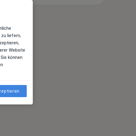
Top 5
nliche
Juni 2022
zu liefern,
zeptieren,
erer Website
 Sie können
en
zeptieren