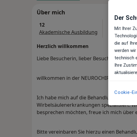
Über mich
Der Schu
12
Mit Ihrer 
Akademische Ausbildung
Technologi
die auf Ih
Herzlich willkommen
werden wir
technisch 
Liebe Besucherin, lieber Besucher,
Ihre Zusti
aktualisier
willkommen in der NEUROCHIRURGISCHEN
Cookie-Ei
Ich habe mich auf die Behandlung von Ban
Wirbelsäulenerkrankungen spezialisiert. We
besprechen möchten, freue ich mich über e
Bitte vereinbaren Sie hierzu einen Behandl