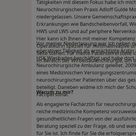
Tätigkeiten mit diesem Fokus habe ich mich
Neurochirurgischen Praxis Adloff Gulde M
niedergelassen. Unsere Gemeinschaftspraxi
Erkrankungen wie Bandscheibenvorfall, W
HWS und LWS und auf periphere Nervenkom
Hier kann ich Ihnen mit meiner Kompetenz
Vor meiner Niederlassung war ich neben de
Operateurin speziell für minimalinvasive u
operativen Tätigkeit als ermächtigte Ärztin
Seite stehen. Für meine Patienten erstelle
HSK Wiesbaden beschäftigt und habe dort i
im Bereich der Wirbelsäulenchirurgie, um b
Neurochirurgische Ambulanz geleitet. 200
eines Medizinischen Versorgungszentrum
neurochirurgischer Patienten über das ge
beteiligt. Daneben widme ich mich der Sc
Warum zu mir?
Fachpersonal.
Als engagierte Fachärztin für neurochirurg
reiche medizinische Kompetenz vorzuweisen.
gesundheitlichen Fragen von der ausführlic
Beratung speziell zu der Frage, ob und wa
für Sie ist. Ich finde für Sie die erfolgver