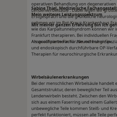
operativen Behandlung von degenerativen
Sabine Thiel, Medizinische Fachangestell
Lendenwirbelsäule . Dabei legen wir größte
Mein weiteres Leistungs­spektrum
Erstgespräch und die gründliche neurolog
nehmen wir im Rot-Kreuz-Krankenhaus Frank
Mit meiner ganzen Erfahrung bin ich gern
wie das Karpaltunnelsyndrom können wir 
Frankfurt therapieren. Bei individuellen Fr
Ansprechpartnerin für Neuochirurgie in...
Als qualifizierte Fachärztin mit hoher Spez
und endoskopisch durchführbare OP-Verfa
Therapien für neurochirurgische Erkranku
Wirbelsäulenerkrankungen
Bei der menschlichen Wirbelsäule handelt 
Gesamtstruktur, deren beweglicher Teil aus
Lendenwirbeln besteht. Zwischen den Wirbel
sich aus einem Faserring und einem Galler
unbewegliche Teile kommen Steiß- und Kre
perfekt funktioniert, müssen alle Teile p