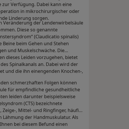
e zur Verfügung. Dabei kann eine
eration in mikrochirurgischer oder
ende Linderung sorgen.
en Veränderung der Lendenwirbelsäule
kommen. Diese so genannte
stersyndrom“ (Claudicatio spinalis)
ie Beine beim Gehen und Stehen
ungen und Muskelschwäche. Die
en dieses Leiden vorzugehen, bietet
des Spinalkanals an. Dabei wird der
net und die ihn einengenden Knochen-,
nden schmerzhaften Folgen können
ule für empfindliche gesundheitliche
ten leiden darunter beispielsweise
elsyndrom (CTS) bezeichnete
eige-, Mittel- und Ringfinger, häufig
en Lähmung der Handmuskulatur. Als
Ihnen bei diesem Befund einen