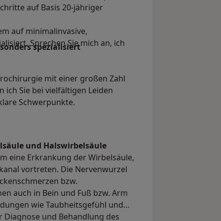
hritte auf Basis 20-jähriger
em auf minimalinvasive,
isiert. Sprechen Sie mich an, ich
sonders spezialisiert
urochirurgie mit einer großen Zahl
ich Sie bei vielfältigen Leiden
 klare Schwerpunkte.
lsäule und Halswirbelsäule
um eine Erkrankung der Wirbelsäule,
lkanal vortreten. Die Nervenwurzel
ückenschmerzen bzw.
en auch in Bein und Fuß bzw. Arm
dungen wie Taubheitsgefühl und
ür Diagnose und Behandlung des