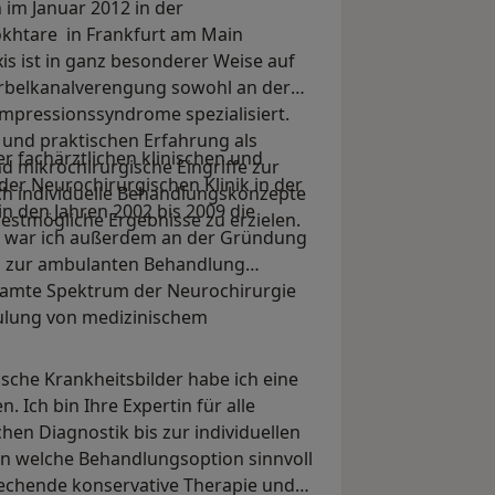
 im Januar 2012 in der
okhtare in Frankfurt am Main
s ist in ganz besonderer Weise auf
irbelkanalverengung sowohl an der
pressionssyndrome spezialisiert.
 und praktischen Erfahrung als
r fachärztlichen klinischen und
nd mikrochirurgische Eingriffe zur
 der Neurochirurgischen Klinik in der
 ich individuelle Behandlungskonzepte
n den Jahren 2002 bis 2009 die
estmögliche Ergebnisse zu erzielen.
9 war ich außerdem an der Gründung
s zur ambulanten Behandlung
samte Spektrum der Neurochirurgie
hulung von medizinischem
ische Krankheitsbilder habe ich eine
 Ich bin Ihre Expertin für alle
hen Diagnostik bis zur individuellen
nn welche Behandlungsoption sinnvoll
sprechende konservative Therapie und