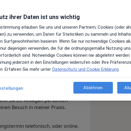
tz ihrer Daten ist uns wichtig
Zustimmung erlauben Sie uns und unseren Partnern, Cookies (oder äh
en) zu verwenden, um Daten für Statistiken zu sammeln und Inhalte 
ren Surfgewohnheiten basieren. Wenn Sie nur notwendige Cookies ak
 nur diejenigen verwenden, die für die ordnungsgemäße Nutzung uns
erforderlich sind. Notwendige Cookies können nie abgelehnt werden.
mmung jederzeit in den Einstellungen widerrufen oder Ihre Präferenz
en. Erfahren Sie mehr unter
Datenschutz und Cookie Erklärung
 PRAXIS FRANKFURT AM ZOO.
Ablehnen
Ak
nstellungen
dscheiben- und
nn Sie Ihr Anliegen persönlich
inen Besuch in meiner Praxis.
ungstermin telefonisch, oder online.