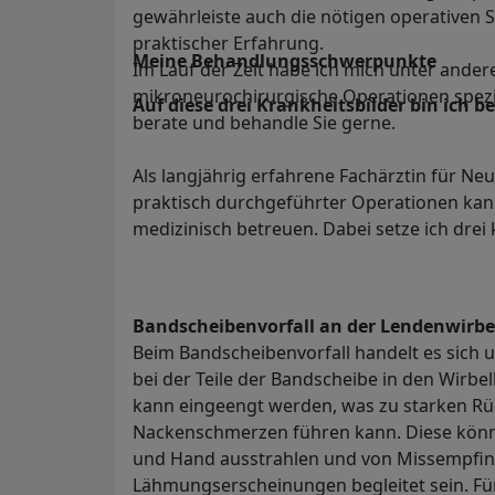
gewährleiste auch die nötigen operativen Sc
praktischer Erfahrung.
Meine Behandlungs­schwerpunkte
Im Lauf der Zeit habe ich mich unter ander
mikroneurochirurgische Operationen spezial
Auf diese drei Krankheitsbilder bin ich be
berate und behandle Sie gerne.
Als langjährig erfahrene Fachärztin für Ne
praktisch durchgeführter Operationen kann 
medizinisch betreuen. Dabei setze ich drei
Bandscheibenvorfall an der Lendenwirbe
Beim Bandscheibenvorfall handelt es sich 
bei der Teile der Bandscheibe in den Wirbe
kann eingeengt werden, was zu starken R
Nackenschmerzen führen kann. Diese könn
und Hand ausstrahlen und von Missempfin
Lähmungserscheinungen begleitet sein. F