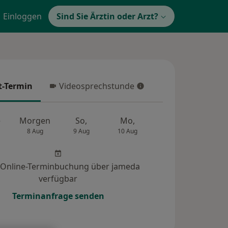
Einloggen
Sind Sie Ärztin oder Arzt?
t-Termin
Videosprechstunde
-Termin
Videosprechstunde
e
Morgen
So,
Mo,
Di,
Mi,
8 Aug
9 Aug
10 Aug
11 Aug
12 Au
 Online-Terminbuchung über jameda
verfügbar
Terminanfrage senden