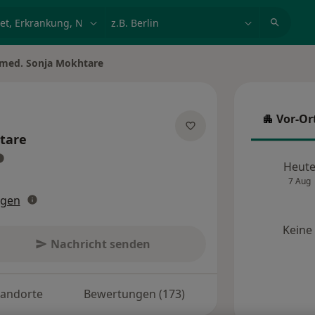
et, Erkrankung, Name
z.B. Berlin
 med. Sonja Mokhtare
dern
Vor-Or
Vor-Ort
tare
ber Spezialisierungen
Heut
7 Aug
ngen
Keine
Nachricht senden
tandorte
Bewertungen (173)