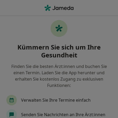
Ha
Migräne • Bochum, Nordrhein-Westfalen
Filter & Sortierung
• 1
Zu Google Map
Migräne, Bochum
Kümmern Sie sich um Ihre
Wie wir die Suchergebnisse sortieren
Gesundheit
Finden Sie die besten Ärzt:innen und buchen Sie
Nach welchem Fachgebiet suchen Sie?
einen Termin. Laden Sie die App herunter und
Heilpraktiker
Allgemeinmediziner
Neurol
erhalten Sie kostenlos Zugang zu exklusiven
Funktionen:
Verwalten Sie Ihre Termine einfach
Senden Sie Nachrichten an Ihre Ärzt:innen