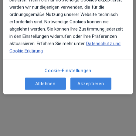
werden wir nur diejenigen verwenden, die für die
Abdul Wali Yaqoobi
ordnungsgemäße Nutzung unserer Website technisch
Allgemeinmediziner
erforderlich sind. Notwendige Cookies können nie
104 Bewertungen
abgelehnt werden. Sie können Ihre Zustimmung jederzeit
in den Einstellungen widerrufen oder Ihre Präferenzen
aktualisieren. Erfahren Sie mehr unter
Datenschutz und
Kortumstr. 23, Bochum
•
Zu Google Maps
Cookie Erklärung
Hausarztpraxis Abdul Wali Yaqoobi Facharzt für Allgemeinmedizin
Privatpraxis
Dieser Arzt bzw. diese Ärztin bietet keine Online-Terminbuchung an diesem Standort an.
Cookie-Einstellungen
Terminanfrage senden
Ablehnen
Akzeptieren