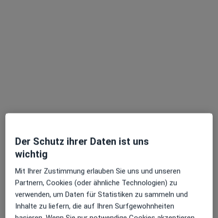
Rania El-Salti
Physiotherapeutin, Lymphtherapeutin
15 Bewertungen
Werner Hellweg 461, Bochum
•
Zu Google Maps
Praxis Rania El-Salti Physiotherapie
Dieser Arzt bzw. diese Ärztin bietet keine Online-Terminbuchung an diesem Standort an.
Terminanfrage senden
Der Schutz ihrer Daten ist uns
wichtig
Mit Ihrer Zustimmung erlauben Sie uns und unseren
Partnern, Cookies (oder ähnliche Technologien) zu
verwenden, um Daten für Statistiken zu sammeln und
Inhalte zu liefern, die auf Ihren Surfgewohnheiten
basieren. Wenn Sie nur notwendige Cookies akzeptieren,