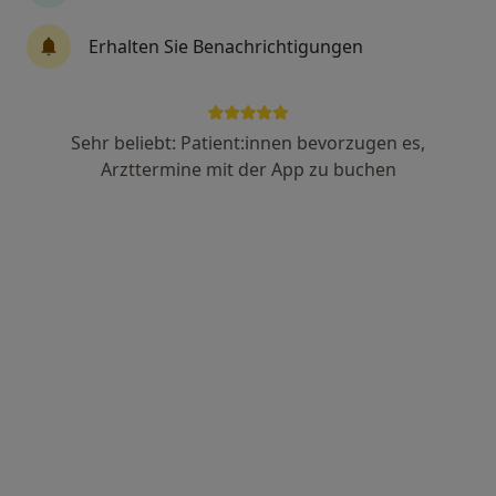
Erhalten Sie Benachrichtigungen
Dr. med. Anke Mussavi
Allgemeinmedizinerin
80 Bewertungen
Sehr beliebt: Patient:innen bevorzugen es,
Arzttermine mit der App zu buchen
Josephinenstr. 236 b, Bochum
•
Zu Google Maps
Praxis Dr. med. Anke Mussavi Fachärztin f. Allgemeinmedizin
Dieser Arzt bzw. diese Ärztin bietet keine Online-Terminbuchung an diesem Standort an.
Terminanfrage senden