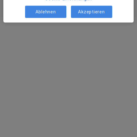
Ablehnen
Akzeptieren
Christian Berndt
·
Mehr
Zahnarzt
54 Bewertungen
Ostendstr. 40, Nürnberg
•
Zu Google Maps
Praxis Christian Berndt Zahnarzt
Dieser Arzt bzw. diese Ärztin bietet keine Online-Terminbuchung an diesem Standort an.
Terminanfrage senden