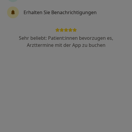
Erhalten Sie Benachrichtigungen
Antje Voigtländer
·
Mehr
Zahnärztin
171 Bewertungen
Sehr beliebt: Patient:innen bevorzugen es,
Arzttermine mit der App zu buchen
Ansbacher Str. 77, Zirndorf
•
Zu Google Maps
Praxis Antje Voigtländer Zahnärztin
Dieser Arzt bzw. diese Ärztin bietet keine Online-Terminbuchung an diesem Standort an.
Terminanfrage senden