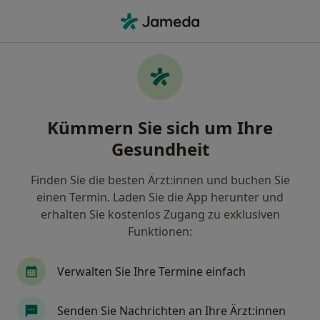
Ha
Milchzahn • Stein, Bayern
Filter & Sortierung
• 1
Zu Google Map
Milchzahn, Stein
Kümmern Sie sich um Ihre
Wie wir die Suchergebnisse sortieren
Gesundheit
Finden Sie die besten Ärzt:innen und buchen Sie
Nach welchem Fachgebiet suchen Sie?
einen Termin. Laden Sie die App herunter und
Zahnarzt
Oralchirurg
erhalten Sie kostenlos Zugang zu exklusiven
Funktionen:
Verwalten Sie Ihre Termine einfach
Senden Sie Nachrichten an Ihre Ärzt:innen