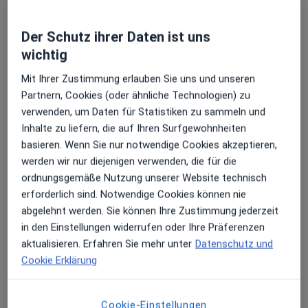
Dr. med. dent. Stefan Schwab
Der Schutz ihrer Daten ist uns
·
Mehr
wichtig
Oralchirurg, Zahnarzt
85 Bewertungen
Mit Ihrer Zustimmung erlauben Sie uns und unseren
Partnern, Cookies (oder ähnliche Technologien) zu
verwenden, um Daten für Statistiken zu sammeln und
Adresse
Videosprechstunde
Inhalte zu liefern, die auf Ihren Surfgewohnheiten
basieren. Wenn Sie nur notwendige Cookies akzeptieren,
Hauptstr. 35, Stein
•
Zu Google Maps
werden wir nur diejenigen verwenden, die für die
HAUS DER ZAHNGESUNDHEIT SEIT 1931 IN STEIN
ordnungsgemäße Nutzung unserer Website technisch
erforderlich sind. Notwendige Cookies können nie
Dieser Arzt bzw. diese Ärztin bietet keine Online-Terminbuchung an diesem Standort an.
abgelehnt werden. Sie können Ihre Zustimmung jederzeit
Terminanfrage senden
in den Einstellungen widerrufen oder Ihre Präferenzen
aktualisieren. Erfahren Sie mehr unter
Datenschutz und
Cookie Erklärung
Cookie-Einstellungen