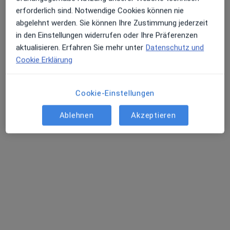
erforderlich sind. Notwendige Cookies können nie
abgelehnt werden. Sie können Ihre Zustimmung jederzeit
in den Einstellungen widerrufen oder Ihre Präferenzen
aktualisieren. Erfahren Sie mehr unter
Datenschutz und
Torsten Schling
Cookie Erklärung
Zahnarzt
17 Bewertungen
Cookie-Einstellungen
Lammer Heide 6, Braunschweig
•
Zu Google Maps
Ablehnen
Akzeptieren
Praxis Torsten Schling Zahnarzt
Dieser Arzt bzw. diese Ärztin bietet keine Online-Terminbuchung an diesem Standort an.
Terminanfrage senden