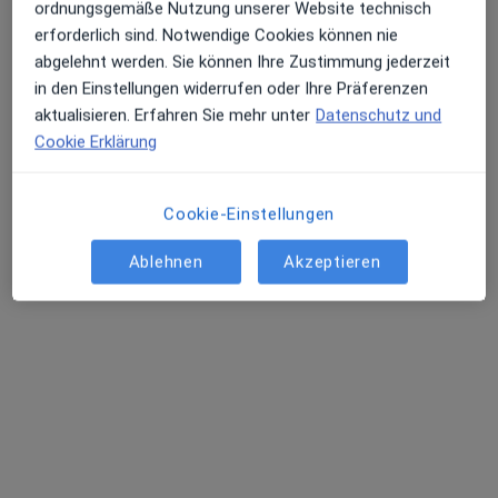
ordnungsgemäße Nutzung unserer Website technisch
Elias Nisafi
erforderlich sind. Notwendige Cookies können nie
·
Mehr
Zahnarzt
abgelehnt werden. Sie können Ihre Zustimmung jederzeit
13 Bewertungen
in den Einstellungen widerrufen oder Ihre Präferenzen
aktualisieren. Erfahren Sie mehr unter
Datenschutz und
Kantstr. 58, Berlin
•
Zu Google Maps
Cookie Erklärung
Zahnarztpraxis PearlDent Elias Nisafi Zahnarzt
Dieser Arzt bzw. diese Ärztin bietet keine Online-Terminbuchung an diesem Standort an.
Cookie-Einstellungen
Terminanfrage senden
Ablehnen
Akzeptieren