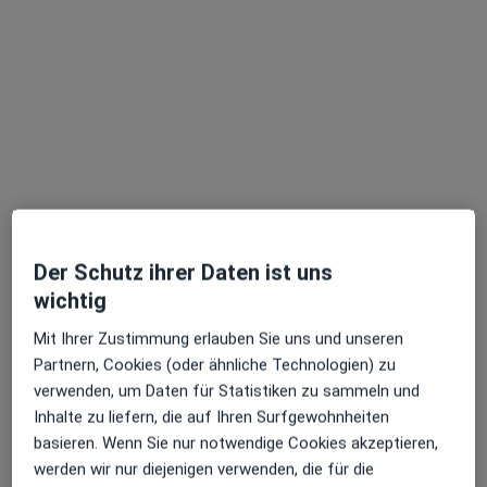
Moshira Ahmed
·
Mehr
Zahnärztin
Wilmersdorfer Str. 112, Berlin
•
Zu Google Maps
Dental21 Berlin Charlottenburg
Dieser Arzt bzw. diese Ärztin bietet keine Online-Terminbuchung an diesem Standort an.
Terminanfrage senden
Der Schutz ihrer Daten ist uns
wichtig
Mit Ihrer Zustimmung erlauben Sie uns und unseren
Partnern, Cookies (oder ähnliche Technologien) zu
verwenden, um Daten für Statistiken zu sammeln und
Inhalte zu liefern, die auf Ihren Surfgewohnheiten
basieren. Wenn Sie nur notwendige Cookies akzeptieren,
werden wir nur diejenigen verwenden, die für die