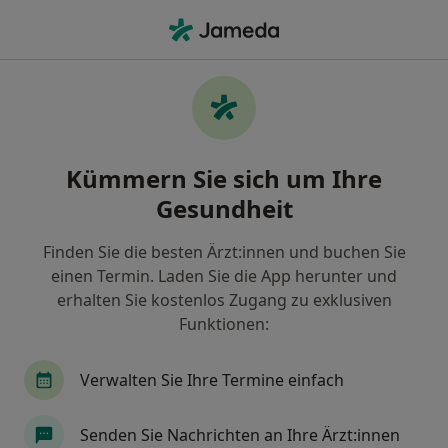
Ha
Offener Biss • Berlin, Berlin
Filter & Sortierung
• 1
Zu Google Map
Offener Biss, Berlin
Kümmern Sie sich um Ihre
Wie wir die Suchergebnisse sortieren
Gesundheit
Finden Sie die besten Ärzt:innen und buchen Sie
Nach welchem Fachgebiet suchen Sie?
einen Termin. Laden Sie die App herunter und
Zahnarzt
Kieferorthopäde
Dentalhygieni
erhalten Sie kostenlos Zugang zu exklusiven
Funktionen:
Verwalten Sie Ihre Termine einfach
Senden Sie Nachrichten an Ihre Ärzt:innen