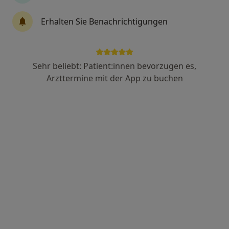
Erhalten Sie Benachrichtigungen
Dr. med. dent. Walter Engeln
·
Mehr
Zahnarzt, Kieferorthopäde, Dentalhygieniker
91 Bewertungen
Sehr beliebt: Patient:innen bevorzugen es,
Arzttermine mit der App zu buchen
Schlüterstr. 31, Berlin
•
Zu Google Maps
DENTICO - Invisalign Zentrum
Dieser Arzt bzw. diese Ärztin bietet keine Online-Terminbuchung an diesem Standort an.
Terminanfrage senden