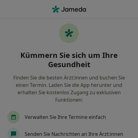
Ha
Parodontitis • Erlangen, Bayern
Filter & Sortierung
• 1
Zu Google Map
Parodontitis, Erlangen
Kümmern Sie sich um Ihre
Wie wir die Suchergebnisse sortieren
Gesundheit
Finden Sie die besten Ärzt:innen und buchen Sie
Nach welchem Fachgebiet suchen Sie?
einen Termin. Laden Sie die App herunter und
Zahnarzt
erhalten Sie kostenlos Zugang zu exklusiven
Funktionen:
Verwalten Sie Ihre Termine einfach
Senden Sie Nachrichten an Ihre Ärzt:innen