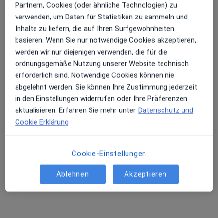
Partnern, Cookies (oder ähnliche Technologien) zu
verwenden, um Daten für Statistiken zu sammeln und
Inhalte zu liefern, die auf Ihren Surfgewohnheiten
basieren. Wenn Sie nur notwendige Cookies akzeptieren,
werden wir nur diejenigen verwenden, die für die
ordnungsgemäße Nutzung unserer Website technisch
Dr. med. dent. Ulrike Eulitz
erforderlich sind. Notwendige Cookies können nie
·
Mehr
Zahnärztin
abgelehnt werden. Sie können Ihre Zustimmung jederzeit
117 Bewertungen
in den Einstellungen widerrufen oder Ihre Präferenzen
aktualisieren. Erfahren Sie mehr unter
Datenschutz und
Cookie Erklärung
Langfeldstr. 27, Erlangen
•
Zu Google Maps
Zahnarztpraxis Dr.med.dent. Ulrike Eulitz
Dieser Arzt bzw. diese Ärztin bietet keine Online-Terminbuchung an diesem Standort an.
Cookie-Einstellungen
Terminanfrage senden
Ablehnen
Akzeptieren