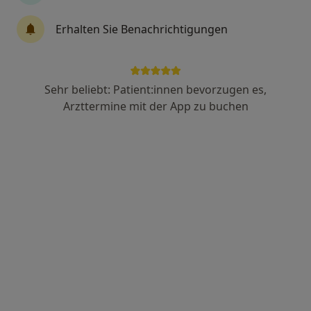
Erhalten Sie Benachrichtigungen
Anzeige
Holger Seeger
Sehr beliebt: Patient:innen bevorzugen es,
·
Mehr
Zahnarzt
Arzttermine mit der App zu buchen
37 Bewertungen
Zu Google
Pestalozzistr. 3, Hattersheim am Main
•
Maps
Praxis Holger Seeger Zahnarzt
Dieser Arzt bzw. diese Ärztin bietet keine Online-Terminbuchung an diesem Standort an.
Terminanfrage senden