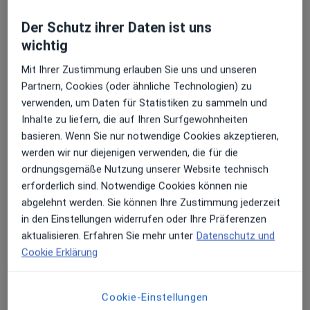
Der Schutz ihrer Daten ist uns
wichtig
Mit Ihrer Zustimmung erlauben Sie uns und unseren
Partnern, Cookies (oder ähnliche Technologien) zu
verwenden, um Daten für Statistiken zu sammeln und
Dr. med. dent. Ahmad Bazergan
Inhalte zu liefern, die auf Ihren Surfgewohnheiten
·
Mehr
Zahnarzt
basieren. Wenn Sie nur notwendige Cookies akzeptieren,
34 Bewertungen
werden wir nur diejenigen verwenden, die für die
ordnungsgemäße Nutzung unserer Website technisch
erforderlich sind. Notwendige Cookies können nie
Gärtnergasse 24, Mainz
•
Zu Google Maps
abgelehnt werden. Sie können Ihre Zustimmung jederzeit
Praxis Ahmad H. Bazergan Zahnarzt
in den Einstellungen widerrufen oder Ihre Präferenzen
Dieser Arzt bzw. diese Ärztin bietet keine Online-Terminbuchung an diesem Standort an.
aktualisieren. Erfahren Sie mehr unter
Datenschutz und
Cookie Erklärung
Terminanfrage senden
Cookie-Einstellungen