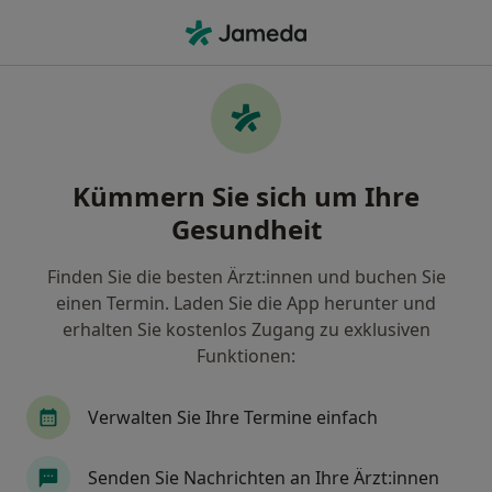
Ha
Parodontitis • Mainz, Rheinland-Pfalz
Filter & Sortierung
• 1
Zu Google Map
Parodontitis, Mainz
Kümmern Sie sich um Ihre
Wie wir die Suchergebnisse sortieren
Gesundheit
Finden Sie die besten Ärzt:innen und buchen Sie
Nach welchem Fachgebiet suchen Sie?
einen Termin. Laden Sie die App herunter und
Zahnarzt
Oralchirurg
Zahnmedizinischer 
erhalten Sie kostenlos Zugang zu exklusiven
Funktionen:
Verwalten Sie Ihre Termine einfach
Senden Sie Nachrichten an Ihre Ärzt:innen