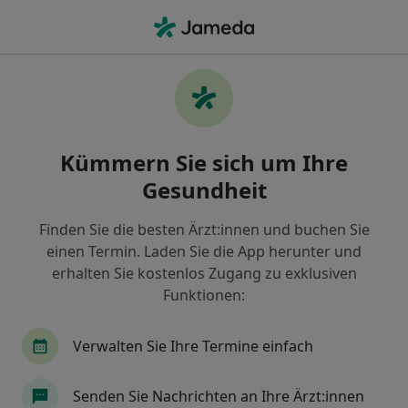
Ha
Psychosomatische Erkrankungen • Hamburg, Hamburg
Filter & Sortierung
• 1
Zu Google Map
Psychosomatische Erkrankungen,
Kümmern Sie sich um Ihre
Hamburg
Gesundheit
Wie wir die Suchergebnisse sortieren
Finden Sie die besten Ärzt:innen und buchen Sie
einen Termin. Laden Sie die App herunter und
Nach welchem Fachgebiet suchen Sie?
erhalten Sie kostenlos Zugang zu exklusiven
Psychologischer Psychotherapeut
Heilpraktik
Funktionen:
Verwalten Sie Ihre Termine einfach
Senden Sie Nachrichten an Ihre Ärzt:innen