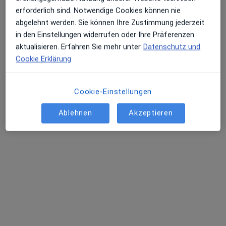
erforderlich sind. Notwendige Cookies können nie
Terminanfrage senden
abgelehnt werden. Sie können Ihre Zustimmung jederzeit
in den Einstellungen widerrufen oder Ihre Präferenzen
aktualisieren. Erfahren Sie mehr unter
Datenschutz und
Cookie Erklärung
Cookie-Einstellungen
Ablehnen
Akzeptieren
Dipl.-Psych. Stefan Lohmann
·
Mehr
Psychologe, Heilpraktiker für Psychotherapie
Zu Google
Hummelsbüttel Landstr 42, Hamburg
•
Maps
Praxis Stefan Lohmann Heilprakt. für Psychotherapie
Privatpraxis
Dieser Arzt bzw. diese Ärztin bietet keine Online-Terminbuchung an diesem Standort an.