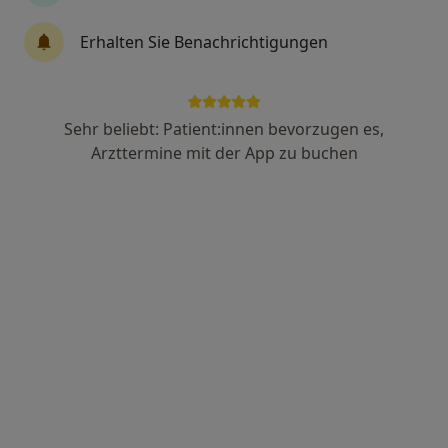
Erhalten Sie Benachrichtigungen
Hendrik Neumann
Heilpraktiker für Psychotherapie, Naturheilverfahren,
Sehr beliebt: Patient:innen bevorzugen es,
·
Mehr
Chronische Erkrankungen
Arzttermine mit der App zu buchen
11 Bewertungen
Adresse
Videosprechstunde
Lohmühlenstr. 1, Hamburg
•
Zu Google Maps
Praxis Hendrik Neumann Heilprakt. für Psychotherapie
Privatpraxis
Dieser Arzt bzw. diese Ärztin bietet keine Online-Terminbuchung an diesem Standort an.
Terminanfrage senden