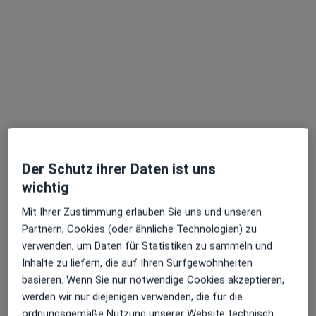
Terminanfrage senden
Der Schutz ihrer Daten ist uns
Stefanie Porschen
wichtig
·
Mehr
Heilpraktikerin für Psychotherapie
Mit Ihrer Zustimmung erlauben Sie uns und unseren
6 Bewertungen
Partnern, Cookies (oder ähnliche Technologien) zu
verwenden, um Daten für Statistiken zu sammeln und
Donnerstraße 10, Hamburg
•
Zu Google Maps
Inhalte zu liefern, die auf Ihren Surfgewohnheiten
Stefanie Porschen Heilpraktikerin für Psychotherapie und Gestalttherapeutin
basieren. Wenn Sie nur notwendige Cookies akzeptieren,
Privatpraxis
werden wir nur diejenigen verwenden, die für die
Dieser Arzt bzw. diese Ärztin bietet keine Online-Terminbuchung an diesem Standort an.
ordnungsgemäße Nutzung unserer Website technisch