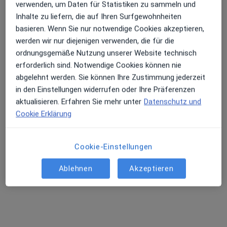
verwenden, um Daten für Statistiken zu sammeln und
Inhalte zu liefern, die auf Ihren Surfgewohnheiten
Dipl.-Psych. Peter Berger
basieren. Wenn Sie nur notwendige Cookies akzeptieren,
werden wir nur diejenigen verwenden, die für die
Psychologe, Heilpraktiker für Psychotherapie
ordnungsgemäße Nutzung unserer Website technisch
28 Bewertungen
erforderlich sind. Notwendige Cookies können nie
abgelehnt werden. Sie können Ihre Zustimmung jederzeit
Dieser Arzt bzw. diese Ärztin bietet keine Online-Terminbuchung an diesem Standort an.
in den Einstellungen widerrufen oder Ihre Präferenzen
aktualisieren. Erfahren Sie mehr unter
Datenschutz und
Terminanfrage senden
Cookie Erklärung
Cookie-Einstellungen
Ablehnen
Akzeptieren
Julia Schierle