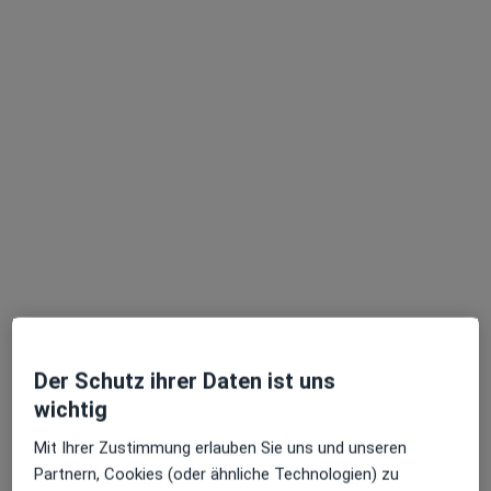
Dipl.-Psych. Martin Zickenrott
·
Mehr
Psychologe, Heilpraktiker für Psychotherapie
37 Bewertungen
Dieser Arzt bzw. diese Ärztin bietet keine Online-Terminbuchung an diesem Standort an.
Terminanfrage senden
Der Schutz ihrer Daten ist uns
wichtig
Mit Ihrer Zustimmung erlauben Sie uns und unseren
Partnern, Cookies (oder ähnliche Technologien) zu