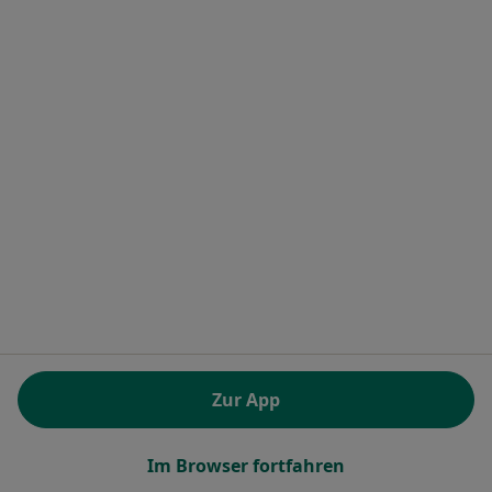
Marc Grethler
Psychologe, Psychologischer Psychotherapeut
Osterstr. 95, Hamburg
•
Zu Google Maps
Privatpraxis Marc Grethler Psycholog. Psychotherapeut
Privatpraxis
Dieser Arzt bzw. diese Ärztin bietet keine Online-Terminbuchung an diesem Standort an.
Terminanfrage senden
Zur App
Im Browser fortfahren