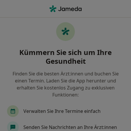
Ha
Psychologe • Hamburg, Hamburg
Filter & Sortierung
Zu Google Maps
Psychologe in Hamburg: Termin buchen
Kümmern Sie sich um Ihre
mit jameda
Gesundheit
Finden Sie Psychologen in Hamburg und buchen Sie
online ohne zusätzliche Kosten.
Finden Sie die besten Ärzt:innen und buchen Sie
Wie wir die Suchergebnisse sortieren
einen Termin. Laden Sie die App herunter und
erhalten Sie kostenlos Zugang zu exklusiven
Funktionen:
Verwalten Sie Ihre Termine einfach
Senden Sie Nachrichten an Ihre Ärzt:innen