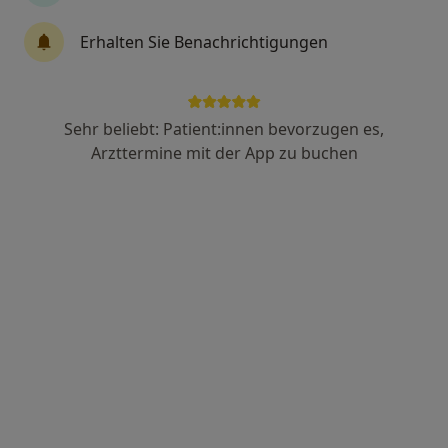
Elena Dietz
Erhalten Sie Benachrichtigungen
·
Mehr
Psychologin, Heilpraktikerin für Psychotherapie
29 Bewertungen
Sehr beliebt: Patient:innen bevorzugen es,
Adresse
Videosprechstunde
Arzttermine mit der App zu buchen
Westfleth 5-7, Buxtehude
•
Zu Google Maps
Praxis Elena Dietz Heilprakt. für Psychotherapie
Privatpraxis
Dieser Arzt bzw. diese Ärztin bietet keine Online-Terminbuchung an diesem Standort an.
Terminanfrage senden
Videosprechstunde verfügbar