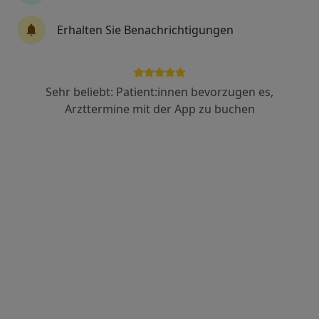
Erhalten Sie Benachrichtigungen
Anzeige
Dr. med. Carina Borkowski
Sehr beliebt: Patient:innen bevorzugen es,
·
Hautärztin (Dermatologin), Ambulantes Operationszentrum
Arzttermine mit der App zu buchen
Mehr
8 Bewertungen
Heilwigstr. 33, Hamburg
•
Zu Google Maps
Dermatologische Privatpraxis Dr.med. Anna Brandenburg
Privatpraxis
Dieser Arzt bzw. diese Ärztin bietet keine Online-Terminbuchung an diesem Standort an.
Terminanfrage senden