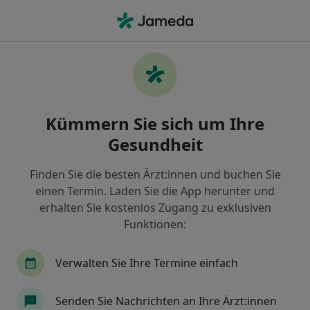
Ha
Rosacea • Hamburg, Hamburg
Filter & Sortierung
• 1
Zu Google Map
Rosacea, Hamburg
Kümmern Sie sich um Ihre
Wie wir die Suchergebnisse sortieren
Gesundheit
Finden Sie die besten Ärzt:innen und buchen Sie
Nach welchem Fachgebiet suchen Sie?
einen Termin. Laden Sie die App herunter und
Hautarzt (Dermatologe)
Allergologe
Ambu
erhalten Sie kostenlos Zugang zu exklusiven
Funktionen:
Verwalten Sie Ihre Termine einfach
Senden Sie Nachrichten an Ihre Ärzt:innen