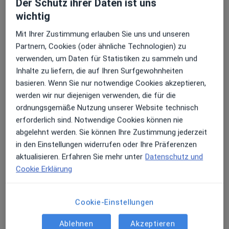
Der Schutz ihrer Daten ist uns
Terminanfrage senden
wichtig
Mit Ihrer Zustimmung erlauben Sie uns und unseren
Partnern, Cookies (oder ähnliche Technologien) zu
verwenden, um Daten für Statistiken zu sammeln und
Inhalte zu liefern, die auf Ihren Surfgewohnheiten
basieren. Wenn Sie nur notwendige Cookies akzeptieren,
werden wir nur diejenigen verwenden, die für die
ordnungsgemäße Nutzung unserer Website technisch
erforderlich sind. Notwendige Cookies können nie
Dr. med. Yvonne Gagu-Koll
abgelehnt werden. Sie können Ihre Zustimmung jederzeit
Hautärztin (Dermatologin), Venerologin
in den Einstellungen widerrufen oder Ihre Präferenzen
558 Bewertungen
aktualisieren. Erfahren Sie mehr unter
Datenschutz und
Cookie Erklärung
Adresse
Videosprechstunde
Cookie-Einstellungen
Tesdorpfstr. 17, Hamburg
•
Zu Google Maps
Ablehnen
Akzeptieren