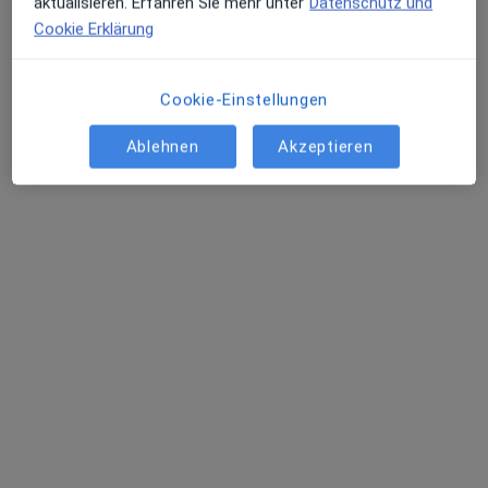
aktualisieren. Erfahren Sie mehr unter
Datenschutz und
Cookie Erklärung
Dr. med. Oliver Phillips
Cookie-Einstellungen
·
Mehr
Plastischer & Ästhetischer Chirurg, Handchirurg
233 Bewertungen
Ablehnen
Akzeptieren
Olgastr. 57, Stuttgart
•
Zu Google Maps
Phillips Aesthetics Dr.med. Oliver Phillips Facharzt für Plastische- und Ästhetische Chirurgie
Privatpraxis
Dieser Arzt bzw. diese Ärztin bietet keine Online-Terminbuchung an diesem Standort an.
Terminanfrage senden