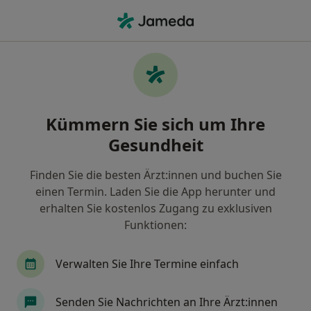
Ha
Rückenschmerzen Durch Übergroße Brust • Stuttgart, Baden-Württemberg
Filter & Sortierung
• 1
Zu Google Map
Rückenschmerzen durch übergroße
Kümmern Sie sich um Ihre
Brust, Stuttgart
Gesundheit
Wie wir die Suchergebnisse sortieren
Finden Sie die besten Ärzt:innen und buchen Sie
einen Termin. Laden Sie die App herunter und
Nach welchem Fachgebiet suchen Sie?
erhalten Sie kostenlos Zugang zu exklusiven
Plastischer & Ästhetischer Chirurg
Handchiru
Funktionen:
Verwalten Sie Ihre Termine einfach
Senden Sie Nachrichten an Ihre Ärzt:innen