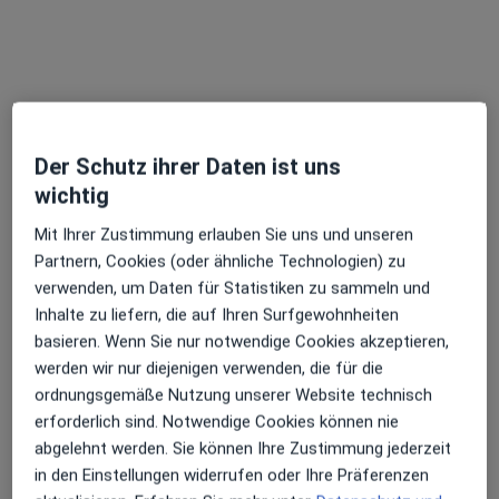
Dr. med. Igor Hodorkovski
·
Mehr
Plastischer & Ästhetischer Chirurg
241 Bewertungen
Der Schutz ihrer Daten ist uns
wichtig
Königstr. 16, Stuttgart
•
Zu Google Maps
Mit Ihrer Zustimmung erlauben Sie uns und unseren
Praxis UNIKAT AESTHETIK Dr. Hodorkovski
Partnern, Cookies (oder ähnliche Technologien) zu
Dieser Arzt bzw. diese Ärztin bietet keine Online-Terminbuchung an diesem Standort an.
verwenden, um Daten für Statistiken zu sammeln und
Inhalte zu liefern, die auf Ihren Surfgewohnheiten
Terminanfrage senden
basieren. Wenn Sie nur notwendige Cookies akzeptieren,
werden wir nur diejenigen verwenden, die für die
ordnungsgemäße Nutzung unserer Website technisch
erforderlich sind. Notwendige Cookies können nie
abgelehnt werden. Sie können Ihre Zustimmung jederzeit
in den Einstellungen widerrufen oder Ihre Präferenzen