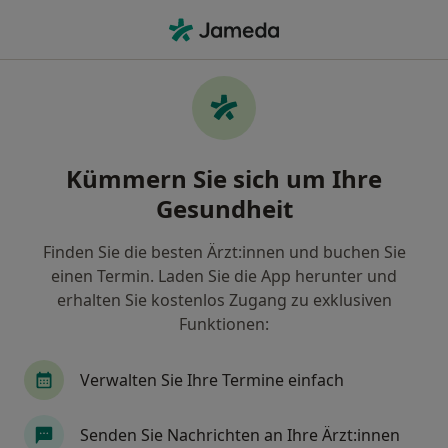
Ha
Schlaflosigkeit • Solingen, Nordrhein-Westfalen
Filter & Sortierung
• 1
Zu Google Map
Schlaflosigkeit, Solingen
Kümmern Sie sich um Ihre
Wie wir die Suchergebnisse sortieren
Gesundheit
Finden Sie die besten Ärzt:innen und buchen Sie
Nach welchem Fachgebiet suchen Sie?
einen Termin. Laden Sie die App herunter und
Heilpraktiker für Psychotherapie
Psychologis
erhalten Sie kostenlos Zugang zu exklusiven
Funktionen:
Verwalten Sie Ihre Termine einfach
Senden Sie Nachrichten an Ihre Ärzt:innen