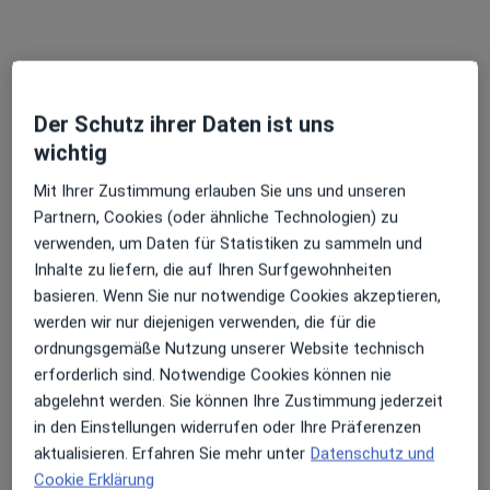
Der Schutz ihrer Daten ist uns
Anzeige
wichtig
Priv.-Doz. Dr. Frank-Chris Schoebel
Mit Ihrer Zustimmung erlauben Sie uns und unseren
·
Mehr
Internist, Kardiologe, Angiologe
Partnern, Cookies (oder ähnliche Technologien) zu
678 Bewertungen
verwenden, um Daten für Statistiken zu sammeln und
Inhalte zu liefern, die auf Ihren Surfgewohnheiten
Grabenstr. 17, Düsseldorf
•
Zu Google Maps
basieren. Wenn Sie nur notwendige Cookies akzeptieren,
Cardiopraxis in Düsseldorf
werden wir nur diejenigen verwenden, die für die
Dieser Arzt bzw. diese Ärztin bietet keine Online-Terminbuchung an diesem Standort an.
ordnungsgemäße Nutzung unserer Website technisch
erforderlich sind. Notwendige Cookies können nie
Terminanfrage senden
abgelehnt werden. Sie können Ihre Zustimmung jederzeit
in den Einstellungen widerrufen oder Ihre Präferenzen
aktualisieren. Erfahren Sie mehr unter
Datenschutz und
Cookie Erklärung