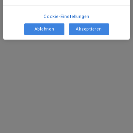
Cookie-Einstellungen
Ablehnen
Akzeptieren
Kirsten Sander
Heilpraktikerin, Heilpraktikerin für Psychotherapie, Spezielle
·
Mehr
Schmerztherapeutin
84 Bewertungen
Adresse
Videosprechstunde
Ritterstr. 61-65, Solingen
•
Zu Google Maps
Naturheilpraxis Sander
Privatpraxis
Dieser Arzt bzw. diese Ärztin bietet keine Online-Terminbuchung an diesem Standort an.