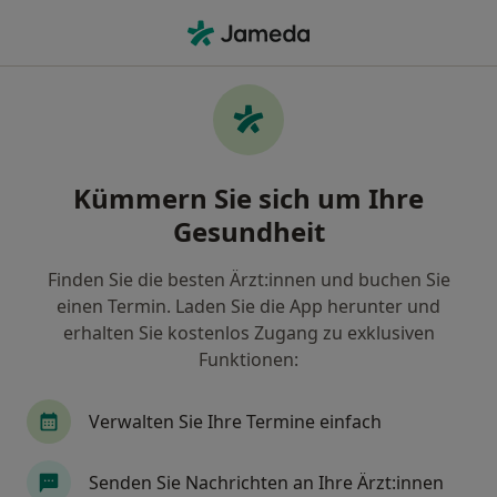
Ha
Schnarchen • Leipzig, Sachsen
Filter & Sortierung
• 1
Zu Google Map
Schnarchen, Leipzig
Kümmern Sie sich um Ihre
Wie wir die Suchergebnisse sortieren
Gesundheit
Finden Sie die besten Ärzt:innen und buchen Sie
Nach welchem Fachgebiet suchen Sie?
einen Termin. Laden Sie die App herunter und
Zahnarzt
Hals-Nasen-Ohren-Arzt
Allergo
erhalten Sie kostenlos Zugang zu exklusiven
Funktionen:
Verwalten Sie Ihre Termine einfach
Senden Sie Nachrichten an Ihre Ärzt:innen