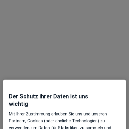
Jan Stephanides
Zahnarzt
3 Bewertungen
Adresse 1
Adresse 2
Mottelerstr. 8, Leipzig
•
Zu Google Maps
Praxis Sabrina Gaitzsch Zahnärztin
Dieser Arzt bzw. diese Ärztin bietet keine Online-Terminbuchung an diesem Standort an.
Terminanfrage senden
Der Schutz ihrer Daten ist uns
wichtig
Mit Ihrer Zustimmung erlauben Sie uns und unseren
Partnern, Cookies (oder ähnliche Technologien) zu
verwenden, um Daten für Statistiken zu sammeln und