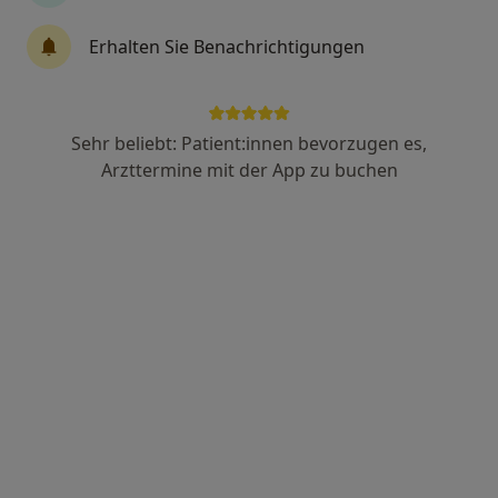
Erhalten Sie Benachrichtigungen
Ragna Griesbach
Zahnärztin
Sehr beliebt: Patient:innen bevorzugen es,
Kantstraße 60, Leipzig
•
Zu Google Maps
Arzttermine mit der App zu buchen
Zahnarztpraxis Griesbach
Dieser Arzt bzw. diese Ärztin bietet keine Online-Terminbuchung an diesem Standort an.
Terminanfrage senden