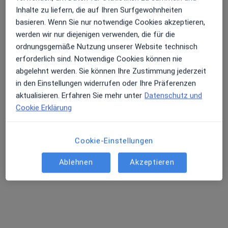
Inhalte zu liefern, die auf Ihren Surfgewohnheiten
basieren. Wenn Sie nur notwendige Cookies akzeptieren,
werden wir nur diejenigen verwenden, die für die
Dr. med. Janett Scholz
ordnungsgemäße Nutzung unserer Website technisch
Hals-Nasen-Ohren-Ärztin, Allergologin, Chirotherapeutin
erforderlich sind. Notwendige Cookies können nie
1 Bewertung
abgelehnt werden. Sie können Ihre Zustimmung jederzeit
in den Einstellungen widerrufen oder Ihre Präferenzen
aktualisieren. Erfahren Sie mehr unter
Datenschutz und
Adresse 1
Adresse 2
Cookie Erklärung
Dresdner Str. 84, Leipzig
•
Zu Google Maps
Cookie-Einstellungen
Praxis Berit Kersten Fachärztin für HNO-Heilkunde
Dieser Arzt bzw. diese Ärztin bietet keine Online-Terminbuchung an diesem Standort an.
Ablehnen
Akzeptieren
Terminanfrage senden