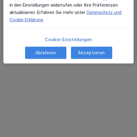
in den Einstellungen widerrufen oder Ihre Präferenzen
aktualisieren. Erfahren Sie mehr unter
Datenschutz und
Cookie Erklärung
Cookie-Einstellungen
Ablehnen
Akzeptieren
Dr. med. dent. David Wagner
·
Mehr
Zahnarzt
10 Bewertungen
Heiligenbreite 52, Überlingen
•
Zu Google Maps
Zahnärzte Heiligenbreite Dr.med.dent. David Wagner Zahnarzt
Dieser Arzt bzw. diese Ärztin bietet keine Online-Terminbuchung an diesem Standort an.
Terminanfrage senden