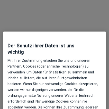
Dr. med. dent. Stefan Schütz
·
Mehr
Zahnarzt
152 Bewertungen
Der Schutz ihrer Daten ist uns
wichtig
Adresse 1
Adresse 2
Mit Ihrer Zustimmung erlauben Sie uns und unseren
Partnern, Cookies (oder ähnliche Technologien) zu
Zu Google
Kaufhausstr. 5, Radolfzell am Bodensee
•
verwenden, um Daten für Statistiken zu sammeln und
Maps
Inhalte zu liefern, die auf Ihren Surfgewohnheiten
Zahnmed. MVZ Dr. Schütz GmbH Standort Radolfzell
basieren. Wenn Sie nur notwendige Cookies akzeptieren,
Dieser Arzt bzw. diese Ärztin bietet keine Online-Terminbuchung an diesem Standort an.
werden wir nur diejenigen verwenden, die für die
ordnungsgemäße Nutzung unserer Website technisch
Terminanfrage senden
erforderlich sind. Notwendige Cookies können nie
abgelehnt werden. Sie können Ihre Zustimmung jederzeit