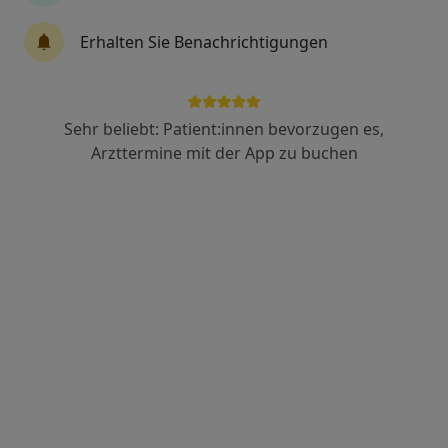
Erhalten Sie Benachrichtigungen
Dr. med. dent. M.Sc. Roland Horn
·
Mehr
Zahnarzt
90 Bewertungen
Sehr beliebt: Patient:innen bevorzugen es,
Arzttermine mit der App zu buchen
Reichenaustr. 15, Konstanz
•
Zu Google Maps
Private Zahnarztpraxis Konstanz - Dr. Roland Horn & Kollegen
Privatpraxis
Dieser Arzt bzw. diese Ärztin bietet keine Online-Terminbuchung an diesem Standort an.
Terminanfrage senden