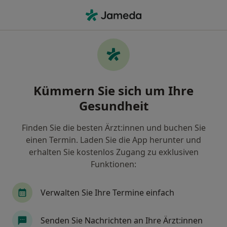
Ha
Zahnlosigkeit • Konstanz, Baden-Württemberg
Filter & Sortierung
• 1
Zu Google Map
Zahnlosigkeit, Konstanz
Kümmern Sie sich um Ihre
Wie wir die Suchergebnisse sortieren
Gesundheit
Finden Sie die besten Ärzt:innen und buchen Sie
Nach welchem Fachgebiet suchen Sie?
einen Termin. Laden Sie die App herunter und
Zahnarzt
erhalten Sie kostenlos Zugang zu exklusiven
Funktionen:
Verwalten Sie Ihre Termine einfach
Senden Sie Nachrichten an Ihre Ärzt:innen