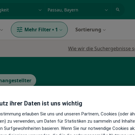
et, Erkrankung, Name
z.B. Berlin
Mehr Filter
•
1
Sortierung
Wie wir die Suchergebnisse s
hangestellter
tz ihrer Daten ist uns wichtig
Sc.
Heute
Morgen
Di,
Mi,
9 Aug
10 Aug
11 Aug
12 Aug
Zustimmung erlauben Sie uns und unseren Partnern, Cookies (oder äh
en) zu verwenden, um Daten für Statistiken zu sammeln und Inhalte 
ren Surfgewohnheiten basieren. Wenn Sie nur notwendige Cookies ak
n
Online-Terminbuchung nicht verfügbar