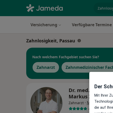
Fachgebi
Versicherung
Verfügbare Termine
Zahnlosigkeit, Passau
Nach welchem Fachgebiet suchen Sie?
Zahnarzt
Zahnmedizinischer Fac
Der Schu
Dr. med. dent. M.
Markus Zaruba
Mit Ihrer 
Technologi
·
Mehr
Zahnarzt
die auf Ih
4 Bewertunge