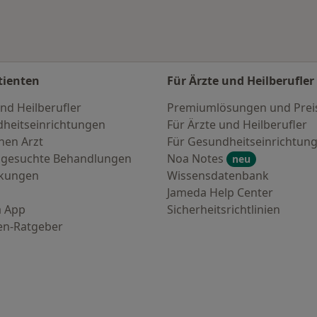
tienten
Für Ärzte und Heilberufler
nd Heilberufler
Premiumlösungen und Prei
heitseinrichtungen
Für Ärzte und Heilberufler
nen Arzt
Für Gesundheitseinrichtun
 gesuchte Behandlungen
Noa Notes
neu
nkungen
Wissensdatenbank
Jameda Help Center
 App
Sicherheitsrichtlinien
en-Ratgeber