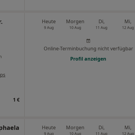
.
Heute
Morgen
Di,
Mi,
9 Aug
10 Aug
11 Aug
12 Aug
Online-Terminbuchung nicht verfügbar
n
Profil anzeigen
aps
1 €
aphaela
Heute
Morgen
Di,
Mi,
9 Aug
10 Aug
11 Aug
12 Aug