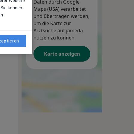
erer Website
Daten durch Google
 Sie können
Maps (USA) verarbeitet
en
und übertragen werden,
um die Karte zur
Arztsuche auf jameda
nutzen zu können.
zeptieren
Karte anzeigen
Do,
Fr,
Sa,
13 Aug
14 Aug
15 Aug