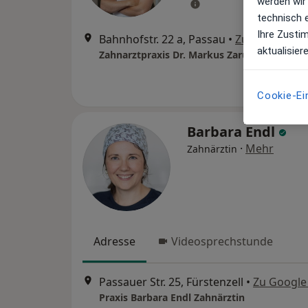
werden wir
technisch 
Ihre Zusti
Bahnhofstr. 22 a, Passau
•
Zu Google M
aktualisier
Zahnarztpraxis Dr. Markus Zaruba Zahnarzt
Cookie-Ei
Barbara Endl
·
Mehr
Zahnärztin
Adresse
Videosprechstunde
Passauer Str. 25, Fürstenzell
•
Zu Google
Praxis Barbara Endl Zahnärztin