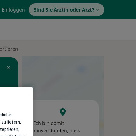
Einloggen
Sind Sie Ärztin oder Arzt?
ortieren
Do,
Fr,
Sa,
13 Aug
14 Aug
15 Aug
nliche
zu liefern,
Ich bin damit
zeptieren,
einverstanden, dass