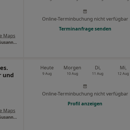
Online-Terminbuchung nicht verfügbar
Terminanfrage senden
e Maps
Zahnärztinnen Dres. Raphaela Ziegeler und Susanne Klaus
es.
Heute
Morgen
Di,
Mi,
r und
9 Aug
10 Aug
11 Aug
12 Aug
Online-Terminbuchung nicht verfügbar
Profil anzeigen
e Maps
Zahnärztinnen Dres. Raphaela Ziegeler und Susanne Klaus