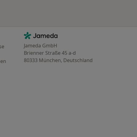
Kontakt
Jameda - Startseite
Jameda GmbH
se
Brienner Straße 45 a-d
80333 München, Deutschland
gen