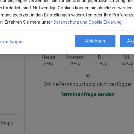
 nur diejenigen verwenden, die für die ordnungsgemäße Nutzung uns
erforderlich sind. Notwendige Cookies können nie abgelehnt werden.
Telefonnummer anzeigen
mmung jederzeit in den Einstellungen widerrufen oder Ihre Präferenz
aps
en. Erfahren Sie mehr unter
Datenschutz und Cookie Erklärung
Ablehnen
Ak
nstellungen
Heute
Morgen
Di,
Mi,
9 Aug
10 Aug
11 Aug
12 Aug
Online-Terminbuchung nicht verfügbar
Terminanfrage senden
 Maps