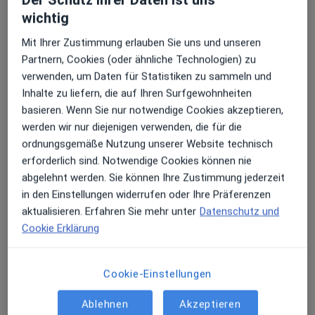
Der Schutz ihrer Daten ist uns
wichtig
Erhalten Sie Benachrichtigungen
Mit Ihrer Zustimmung erlauben Sie uns und unseren
Dr. med. dent. Andreas Kraus
Partnern, Cookies (oder ähnliche Technologien) zu
·
Mehr
Zahnarzt
verwenden, um Daten für Statistiken zu sammeln und
109 Bewertungen
Sehr beliebt: Patient:innen bevorzugen es,
Inhalte zu liefern, die auf Ihren Surfgewohnheiten
Arzttermine mit der App zu buchen
basieren. Wenn Sie nur notwendige Cookies akzeptieren,
werden wir nur diejenigen verwenden, die für die
Hauptplatz 10, Peiting
•
Zu Google Maps
ordnungsgemäße Nutzung unserer Website technisch
Praxisklinik Pfaffenwinkel Dr. Andreas Kraus und Dr. Nancy Reichenbach
erforderlich sind. Notwendige Cookies können nie
Dieser Arzt bzw. diese Ärztin bietet keine Online-Terminbuchung an diesem Standort an.
abgelehnt werden. Sie können Ihre Zustimmung jederzeit
in den Einstellungen widerrufen oder Ihre Präferenzen
Terminanfrage senden
aktualisieren. Erfahren Sie mehr unter
Datenschutz und
Cookie Erklärung
Cookie-Einstellungen
Ablehnen
Akzeptieren