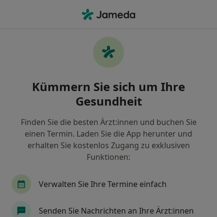
Ha
Zahntrauma • Lampertheim, Hessen
Filter & Sortierung
• 1
Zu Google Map
Zahntrauma, Lampertheim
Kümmern Sie sich um Ihre
Wie wir die Suchergebnisse sortieren
Gesundheit
Finden Sie die besten Ärzt:innen und buchen Sie
Nach welchem Fachgebiet suchen Sie?
einen Termin. Laden Sie die App herunter und
Zahnarzt
erhalten Sie kostenlos Zugang zu exklusiven
Funktionen:
Verwalten Sie Ihre Termine einfach
Senden Sie Nachrichten an Ihre Ärzt:innen