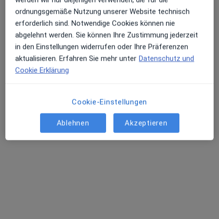
ordnungsgemäße Nutzung unserer Website technisch
erforderlich sind. Notwendige Cookies können nie
abgelehnt werden. Sie können Ihre Zustimmung jederzeit
Dr. med. dent. Johannes Schmitt
in den Einstellungen widerrufen oder Ihre Präferenzen
·
Mehr
Zahnarzt
aktualisieren. Erfahren Sie mehr unter
Datenschutz und
37 Bewertungen
Cookie Erklärung
Nibelungenstr. 16 a, Bensheim
•
Zu Google Maps
Cookie-Einstellungen
Zentrum für Zahnheilkunde Dr.med.dent. Johannes Schmitt Zahnarzt
Ablehnen
Akzeptieren
Dieser Arzt bzw. diese Ärztin bietet keine Online-Terminbuchung an diesem Standort an.
Terminanfrage senden