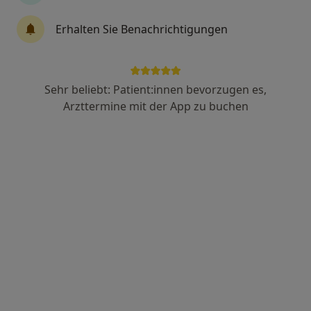
Erhalten Sie Benachrichtigungen
Anzeige
Julius Günther
Sehr beliebt: Patient:innen bevorzugen es,
·
Mehr
Zahnarzt
Arzttermine mit der App zu buchen
40 Bewertungen
Steubenstr. 46, Heidelberg
•
Zu Google Maps
Zahnarztpraxis Julius Günther & Kollegen
Dieser Arzt bzw. diese Ärztin bietet keine Online-Terminbuchung an diesem Standort an.
Terminanfrage senden