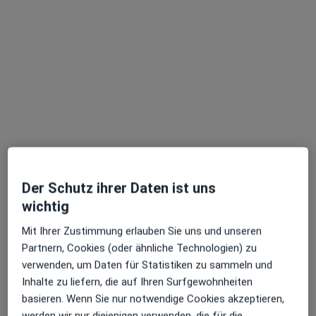
Elham Jamshidi-Azad
·
Mehr
Zahnärztin
63 Bewertungen
Zu Google
Grenzweg 37, Seeheim-Jugenheim
•
Maps
Praxis Elham Jamshidi-Azad Zahnärztin
Der Schutz ihrer Daten ist uns
Dieser Arzt bzw. diese Ärztin bietet keine Online-Terminbuchung an diesem Standort an.
wichtig
Terminanfrage senden
Mit Ihrer Zustimmung erlauben Sie uns und unseren
Partnern, Cookies (oder ähnliche Technologien) zu
verwenden, um Daten für Statistiken zu sammeln und
Inhalte zu liefern, die auf Ihren Surfgewohnheiten
basieren. Wenn Sie nur notwendige Cookies akzeptieren,
werden wir nur diejenigen verwenden, die für die