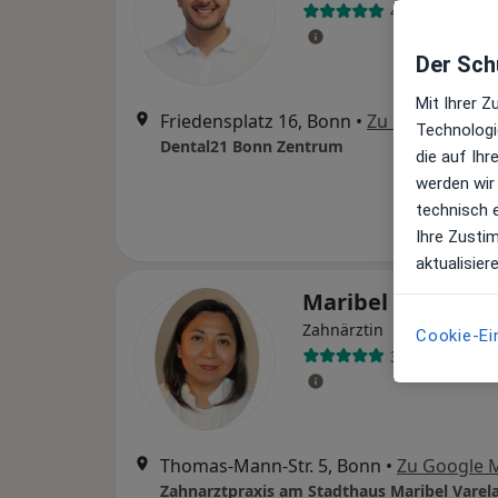
4 Bewertunge
Der Schu
Mit Ihrer 
Friedensplatz 16, Bonn
•
Zu Google Map
Technologi
Dental21 Bonn Zentrum
die auf Ih
werden wir
technisch 
Ihre Zusti
aktualisier
Maribel Varela-J
Zahnärztin
Cookie-Ei
34 Bewertung
Thomas-Mann-Str. 5, Bonn
•
Zu Google 