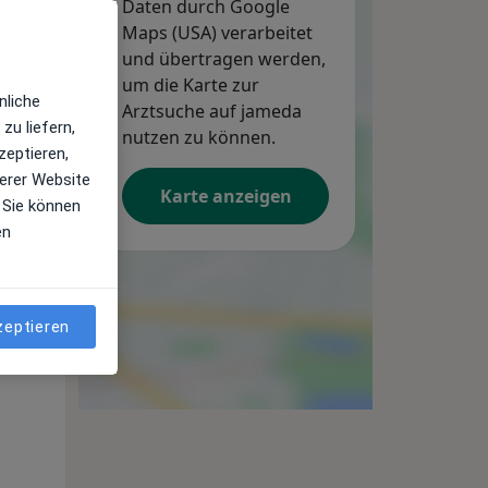
Daten durch Google
Maps (USA) verarbeitet
und übertragen werden,
um die Karte zur
nliche
Arztsuche auf jameda
zu liefern,
nutzen zu können.
zeptieren,
erer Website
Karte anzeigen
 Sie können
en
Mi,
Do,
Fr,
12 Aug
13 Aug
14 Aug
zeptieren