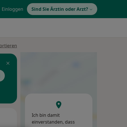
Einloggen
Sind Sie Ärztin oder Arzt?
ortieren
t
Ich bin damit
Mi,
Do,
Fr,
einverstanden, dass
12 Aug
13 Aug
14 Aug