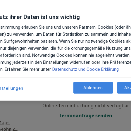
n
Online-Terminbuchung nicht verfügbar
tz ihrer Daten ist uns wichtig
Terminanfrage senden
Zustimmung erlauben Sie uns und unseren Partnern, Cookies (oder äh
s
en) zu verwenden, um Daten für Statistiken zu sammeln und Inhalte 
ren Surfgewohnheiten basieren. Wenn Sie nur notwendige Cookies ak
 nur diejenigen verwenden, die für die ordnungsgemäße Nutzung uns
erforderlich sind. Notwendige Cookies können nie abgelehnt werden.
mmung jederzeit in den Einstellungen widerrufen oder Ihre Präferenz
en. Erfahren Sie mehr unter
Datenschutz und Cookie Erklärung
ohn
Heute
Morgen
Mo,
Di,
8 Aug
9 Aug
10 Aug
11 Aug
Ablehnen
Ak
nstellungen
en
Online-Terminbuchung nicht verfügbar
Terminanfrage senden
Maps
Zahnarztpraxis am Stadthaus Maribel Varela-John Zahnärztin