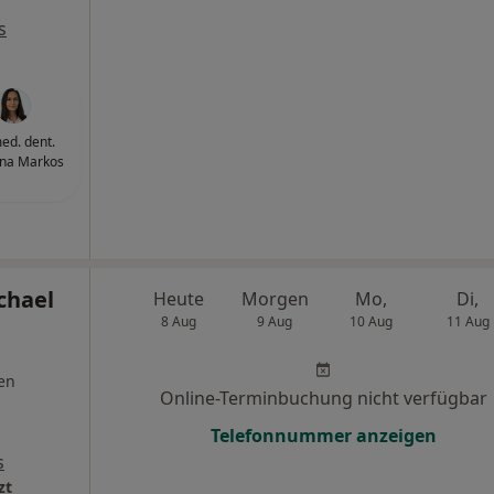
s
med. dent.
na Markos
chael
Heute
Morgen
Mo,
Di,
8 Aug
9 Aug
10 Aug
11 Aug
en
Online-Terminbuchung nicht verfügbar
Telefonnummer anzeigen
s
zt