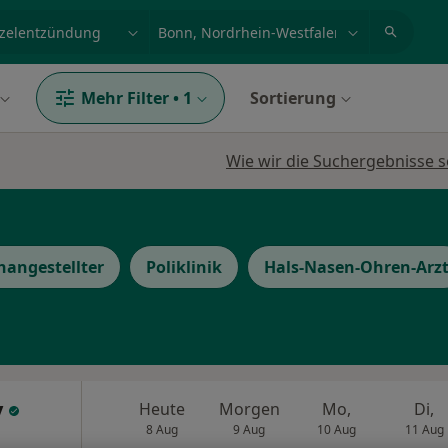
et, Erkrankung, Name
z.B. Berlin
Mehr Filter
•
1
Sortierung
Wie wir die Suchergebnisse s
hangestellter
Poliklinik
Hals-Nasen-Ohren-Arz
y
Heute
Morgen
Mo,
Di,
8 Aug
9 Aug
10 Aug
11 Aug