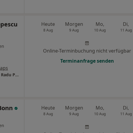
opescu
Heute
Morgen
Mo,
Di,
8 Aug
9 Aug
10 Aug
11 Aug
en
Online-Terminbuchung nicht verfügbar
Terminanfrage senden
Maps
Dentalwerk Bonn I Zahnarztpraxis Dr. Tudor Radu Popescu
 Bonn
Heute
Morgen
Mo,
Di,
8 Aug
9 Aug
10 Aug
11 Aug
en