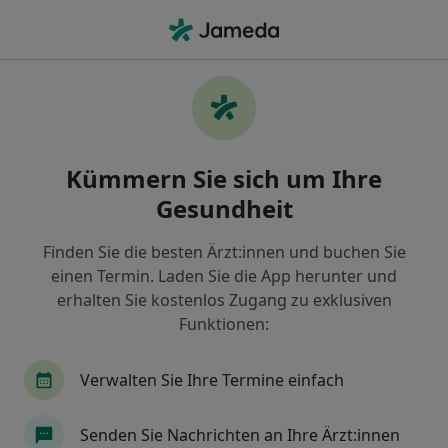
Ha
Zwangsstörung • Herne, Nordrhein-Westfalen
Filter & Sortierung
• 1
Zu Google Map
Zwangsstörung, Herne
Kümmern Sie sich um Ihre
Wie wir die Suchergebnisse sortieren
Gesundheit
Finden Sie die besten Ärzt:innen und buchen Sie
Nach welchem Fachgebiet suchen Sie?
einen Termin. Laden Sie die App herunter und
Psychologischer Psychotherapeut
Kinder- un
erhalten Sie kostenlos Zugang zu exklusiven
Funktionen:
Verwalten Sie Ihre Termine einfach
Senden Sie Nachrichten an Ihre Ärzt:innen