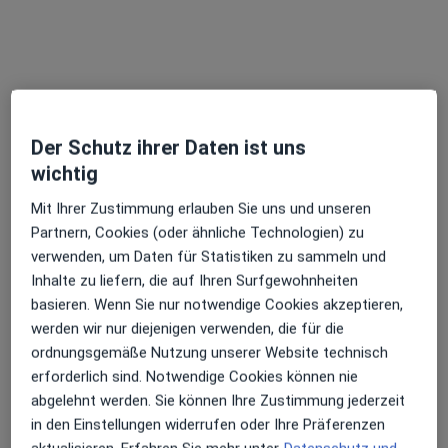
M.Sc. Julia Ronge
Der Schutz ihrer Daten ist uns
·
Mehr
wichtig
Psychologische Psychotherapeutin, Psychologin
18 Bewertungen
Mit Ihrer Zustimmung erlauben Sie uns und unseren
Partnern, Cookies (oder ähnliche Technologien) zu
Hellweg 8, Bochum
•
Zu Google Maps
verwenden, um Daten für Statistiken zu sammeln und
Psychotherapie Mitte
Inhalte zu liefern, die auf Ihren Surfgewohnheiten
basieren. Wenn Sie nur notwendige Cookies akzeptieren,
Privatpraxis
werden wir nur diejenigen verwenden, die für die
Dieser Arzt bzw. diese Ärztin bietet keine Online-Terminbuchung an diesem Standort an.
ordnungsgemäße Nutzung unserer Website technisch
erforderlich sind. Notwendige Cookies können nie
Terminanfrage senden
abgelehnt werden. Sie können Ihre Zustimmung jederzeit
in den Einstellungen widerrufen oder Ihre Präferenzen