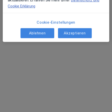
aktualisieren. Erfahren Sie mehr unter
Datenschutz und
Cookie Erklärung
Cookie-Einstellungen
Ablehnen
Akzeptieren
M.Sc. Psych. Julian Assaf
·
Mehr
Psychologischer Psychotherapeut
Adresse 1
Adresse 2
Parkallee 1, Gelsenkirchen
•
Zu Google Maps
medicos.AufSchalke Reha GmbH & Co. KG Abt. Psychosomatik
Privatpraxis
Dieser Arzt bzw. diese Ärztin bietet keine Online-Terminbuchung an diesem Standort an.
Terminanfrage senden