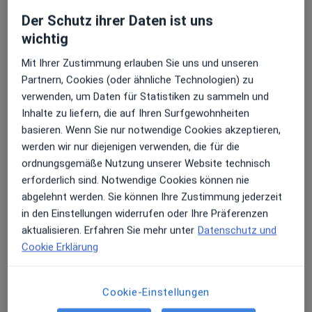
Praxis
Der Schutz ihrer Daten ist uns
Praxis für Osteopathie, Chronische Erkrankungen,
wichtig
·
Mehr
Ernährungsberatung
Heußweg 25, Hamburg
•
Zu Google Maps
Mit Ihrer Zustimmung erlauben Sie uns und unseren
Physiotherapie Marsen & Kohn
Partnern, Cookies (oder ähnliche Technologien) zu
verwenden, um Daten für Statistiken zu sammeln und
Privatpraxis
Inhalte zu liefern, die auf Ihren Surfgewohnheiten
Keine Online-Terminbuchung über jameda verfügbar
basieren. Wenn Sie nur notwendige Cookies akzeptieren,
werden wir nur diejenigen verwenden, die für die
Profil anzeigen
ordnungsgemäße Nutzung unserer Website technisch
erforderlich sind. Notwendige Cookies können nie
abgelehnt werden. Sie können Ihre Zustimmung jederzeit
Videosprechstunde verfügbar
in den Einstellungen widerrufen oder Ihre Präferenzen
aktualisieren. Erfahren Sie mehr unter
Datenschutz und
In Ihrer Nähe sind derzeit keine Ärzte oder
Cookie Erklärung
Heilberufler für Termine vor Ort verfügbar. Buchen
Sie stattdessen eine Videosprechstunde
Cookie-Einstellungen