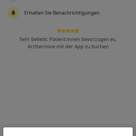
Ines Westermann
Erhalten Sie Benachrichtigungen
Ernährungsberaterin, Heilpraktikerin
Fuhlsbüttler Str. 145, Hamburg
•
Zu Google Maps
Praxis Ines Westermann Heilpraktikerin
Sehr beliebt: Patient:innen bevorzugen es,
Privatpraxis
Arzttermine mit der App zu buchen
Dieser Arzt bzw. diese Ärztin bietet keine Online-Terminbuchung an diesem Standort an.
Terminanfrage senden
Physiotherapie Marsen & Kohn