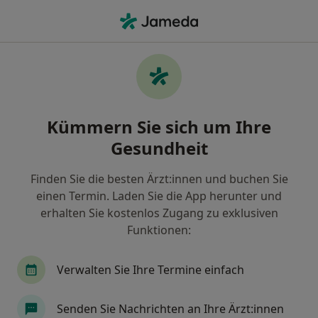
Ha
Ernährungsberater • Hamburg, Hamburg
Filter & Sortierung
Zu Google Maps
Ernährungsberater in Hamburg: Termin
Kümmern Sie sich um Ihre
buchen mit jameda
Gesundheit
Finden Sie Ernährungsberater in Hamburg und
buchen Sie online ohne zusätzliche Kosten.
Finden Sie die besten Ärzt:innen und buchen Sie
Wie wir die Suchergebnisse sortieren
einen Termin. Laden Sie die App herunter und
erhalten Sie kostenlos Zugang zu exklusiven
Funktionen:
Verwalten Sie Ihre Termine einfach
Senden Sie Nachrichten an Ihre Ärzt:innen