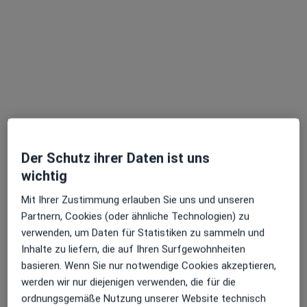
Dr. med. Barbara Meyer-Ernst
Allgemeinchirurgin, Plastische & Ästhetische Chirurgin,
Handchirurgin
150 Bewertungen
Der Schutz ihrer Daten ist uns
Adresse 1
Adresse 2
Adresse 3
wichtig
Mit Ihrer Zustimmung erlauben Sie uns und unseren
Sanatoriumstr. 10, Aachen
•
Zu Google Maps
Partnern, Cookies (oder ähnliche Technologien) zu
MVZ Praxisklinik Orthopädie
verwenden, um Daten für Statistiken zu sammeln und
Dieser Arzt bzw. diese Ärztin bietet keine Online-Terminbuchung an diesem Standort an.
Inhalte zu liefern, die auf Ihren Surfgewohnheiten
basieren. Wenn Sie nur notwendige Cookies akzeptieren,
Terminanfrage senden
werden wir nur diejenigen verwenden, die für die
ordnungsgemäße Nutzung unserer Website technisch