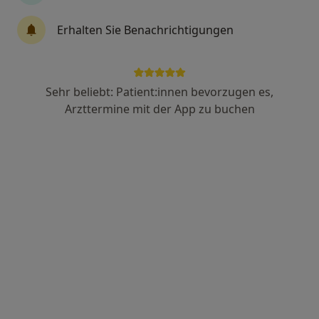
Prof. Dr. med. Karsten Junge
Erhalten Sie Benachrichtigungen
Allgemeinchirurg, Viszeralchirurg
77 Bewertungen
Sehr beliebt: Patient:innen bevorzugen es,
Adresse 1
Adresse 2
Arzttermine mit der App zu buchen
Mauerfeldchen 25, Würselen
•
Zu Google Maps
Rhein-Maas Klinikum GmbH Klinik für Allgemein- und Viszeralchirurgie
Dieser Arzt bzw. diese Ärztin bietet keine Online-Terminbuchung an diesem Standort an.
Terminanfrage senden