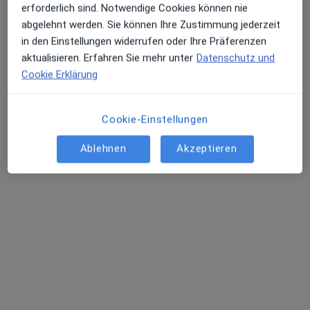
erforderlich sind. Notwendige Cookies können nie
Ärzte und Heilberufler verfügbar
abgelehnt werden. Sie können Ihre Zustimmung jederzeit
in den Einstellungen widerrufen oder Ihre Präferenzen
Diese Ärzte und Heilberufler befinden sich
aktualisieren. Erfahren Sie mehr unter
Datenschutz und
außerhalb von Aachen, Nordrhein-Westfalen in
Cookie Erklärung
Gebieten nahe Ihrer Suche.
Cookie-Einstellungen
Ablehnen
Akzeptieren
Dr. med. Ulrich Kusenack
Allgemeinchirurg, Gefäßchirurg, Phlebologe
67 Bewertungen