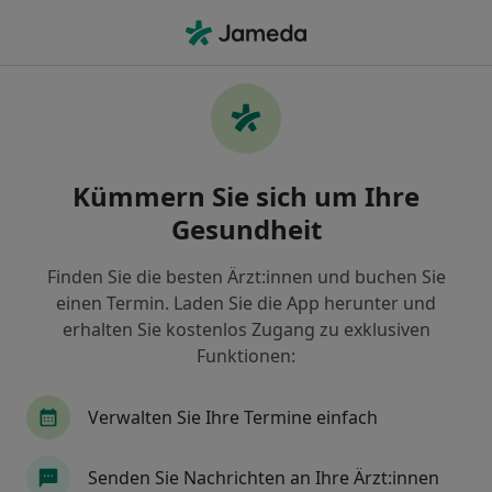
Ha
Allgemeinchirurg • Aachen, Nordrhein-Westfalen
Filter & Sortierung
Zu Google Maps
Allgemeinchirurg in Aachen: Termin
Kümmern Sie sich um Ihre
buchen mit jameda
Gesundheit
Finden Sie Allgemeinchirurgen in Aachen und
buchen Sie online ohne zusätzliche Kosten.
Finden Sie die besten Ärzt:innen und buchen Sie
Wie wir die Suchergebnisse sortieren
einen Termin. Laden Sie die App herunter und
erhalten Sie kostenlos Zugang zu exklusiven
Funktionen:
Verwalten Sie Ihre Termine einfach
Senden Sie Nachrichten an Ihre Ärzt:innen