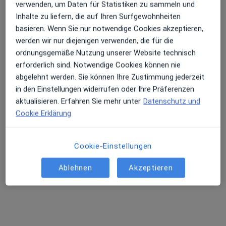
verwenden, um Daten für Statistiken zu sammeln und
Inhalte zu liefern, die auf Ihren Surfgewohnheiten
basieren. Wenn Sie nur notwendige Cookies akzeptieren,
werden wir nur diejenigen verwenden, die für die
ordnungsgemäße Nutzung unserer Website technisch
erforderlich sind. Notwendige Cookies können nie
Dr. med. Katrin Rolfs
abgelehnt werden. Sie können Ihre Zustimmung jederzeit
in den Einstellungen widerrufen oder Ihre Präferenzen
Allgemeinchirurgin
aktualisieren. Erfahren Sie mehr unter
Datenschutz und
162 Bewertungen
Cookie Erklärung
Zu Google
Hohenzollernstraße 7, Recklinghausen
•
Maps
Cookie-Einstellungen
Proktologie am Hohenzollernpark
Ablehnen
Akzeptieren
Dieser Arzt bzw. diese Ärztin bietet keine Online-Terminbuchung an diesem Standort an.
Terminanfrage senden