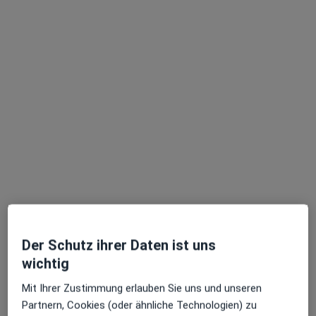
Dr. med. Andreas Ommer
Allgemeinchirurg, Viszeralchirurg, Proktologe
341 Bewertungen
Adresse 1
Adresse 2
Rüttenscheider Str. 66, Essen
•
Zu Google Maps
End- und Dickdarmzentrum Essen
Dieser Arzt bzw. diese Ärztin bietet keine Online-Terminbuchung an diesem Standort an.
Der Schutz ihrer Daten ist uns
wichtig
Terminanfrage senden
Mit Ihrer Zustimmung erlauben Sie uns und unseren
Partnern, Cookies (oder ähnliche Technologien) zu