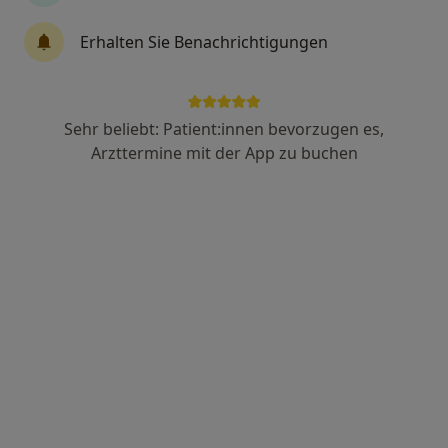
205 Bewertungen
Erhalten Sie Benachrichtigungen
Wörthstr. 33, Gelsenkirchen
•
Zu Google Maps
Praxis Sabine Petering Fachärztin f. Allgem.Chirurgie
Sehr beliebt: Patient:innen bevorzugen es,
Dieser Arzt bzw. diese Ärztin bietet keine Online-Terminbuchung an diesem Standort an.
Arzttermine mit der App zu buchen
Terminanfrage senden
Ärzte und Heilberufler verfügbar
Diese Ärzte und Heilberufler befinden sich
außerhalb von Bochum, Nordrhein-Westfalen in
Gebieten nahe Ihrer Suche.