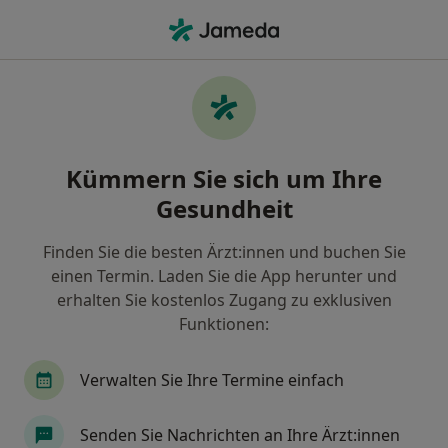
Ha
Allgemeinchirurg • Bochum, Nordrhein-Westfalen
Filter & Sortierung
• 1
Zu Google Map
Empfohlene Allgemeinchirurgen für
Kümmern Sie sich um Ihre
Gesetzlich versichert in Bochum
Gesundheit
Wie wir die Suchergebnisse sortieren
Finden Sie die besten Ärzt:innen und buchen Sie
einen Termin. Laden Sie die App herunter und
erhalten Sie kostenlos Zugang zu exklusiven
Funktionen:
Verwalten Sie Ihre Termine einfach
Sabine Petering
Senden Sie Nachrichten an Ihre Ärzt:innen
Allgemeinchirurgin, Handchirurgin