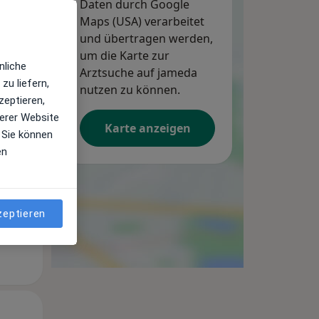
Daten durch Google
Maps (USA) verarbeitet
und übertragen werden,
um die Karte zur
Mi,
Do,
Fr,
nliche
12 Aug
Arztsuche auf jameda
13 Aug
14 Aug
zu liefern,
nutzen zu können.
zeptieren,
erer Website
Karte anzeigen
 Sie können
en
zeptieren
Mi,
Do,
Fr,