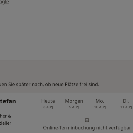
ogle
n Sie später nach, ob neue Plätze frei sind.
Stefan
Heute
Morgen
Mo,
Di,
8 Aug
9 Aug
10 Aug
11 Aug
cher &
ieller
Online-Terminbuchung nicht verfügbar