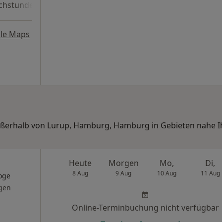
chstunde
le Maps
außerhalb von Lurup, Hamburg, Hamburg in Gebieten nahe I
Heute
Morgen
Mo,
Di,
8 Aug
9 Aug
10 Aug
11 Aug
oge
gen
Online-Terminbuchung nicht verfügbar