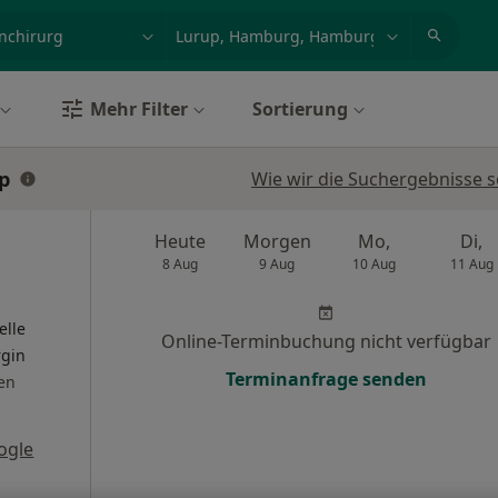
et, Erkrankung, Name
z.B. Berlin
Mehr Filter
Sortierung
p
Wie wir die Suchergebnisse s
Heute
Morgen
Mo,
Di,
8 Aug
9 Aug
10 Aug
11 Aug
elle
Online-Terminbuchung nicht verfügbar
rgin
Terminanfrage senden
en
ogle