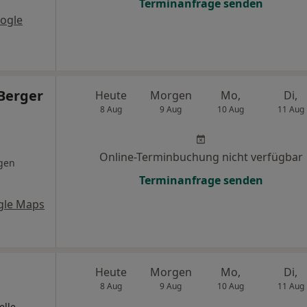
Terminanfrage senden
ogle
Berger
Heute
Morgen
Mo,
Di,
8 Aug
9 Aug
10 Aug
11 Aug
Online-Terminbuchung nicht verfügbar
gen
Terminanfrage senden
gle Maps
Heute
Morgen
Mo,
Di,
8 Aug
9 Aug
10 Aug
11 Aug
elle