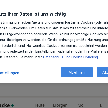
tz ihrer Daten ist uns wichtig
ers
Heute
Morgen
Mo,
Di,
Zustimmung erlauben Sie uns und unseren Partnern, Cookies (oder äh
8 Aug
9 Aug
10 Aug
11 Aug
ische &
en) zu verwenden, um Daten für Statistiken zu sammeln und Inhalte 
ren Surfgewohnheiten basieren. Wenn Sie nur notwendige Cookies ak
 nur diejenigen verwenden, die für die ordnungsgemäße Nutzung uns
Online-Terminbuchung nicht verfügbar
gen
erforderlich sind. Notwendige Cookies können nie abgelehnt werden.
Terminanfrage senden
mmung jederzeit in den Einstellungen widerrufen oder Ihre Präferenz
en. Erfahren Sie mehr unter
Datenschutz und Cookie Erklärung
Ablehnen
Ak
nstellungen
aps
Plastische Chirurgie Hamburg Dr.med. Tina Peters Fachärztin für Plastische- und Ästhetische Chirurgie
Tacke
Heute
Morgen
Mo,
Di,