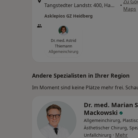
Zu Go
Tangstedter Landstr. 400, Hamburg
•
Maps
Asklepios GZ Heidberg
Dr. med. Astrid
Thiemann
Allgemeinchirurg
Andere Spezialisten in Ihrer Region
Im Moment sind keine Plätze mehr frei. Schaue
Dr. med. Marian 
Mackowski
Allgemeinchirurg, Plastis
Ästhetischer Chirurg, Spez
·
Mehr
Unfallchirurg