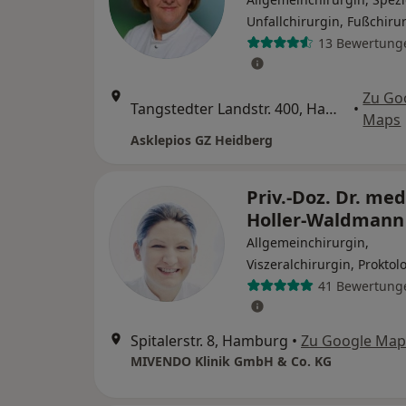
Unfallchirurgin, Fußchiru
13 Bewertung
Zu Go
Tangstedter Landstr. 400, Hamburg
•
Maps
Asklepios GZ Heidberg
Priv.-Doz. Dr. med.
Holler-Waldman
Allgemeinchirurgin,
Viszeralchirurgin, Proktol
41 Bewertung
Spitalerstr. 8, Hamburg
•
Zu Google Map
MIVENDO Klinik GmbH & Co. KG