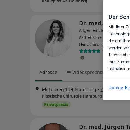
Asklepios GZ Heidberg
Der Schu
Dr. med. Tina Pet
Mit Ihrer 
Allgemeinchirurgin, Plast
Technologi
Ästhetische Chirurgin,
die auf Ih
·
Mehr
Handchirurgin
werden wir
150 Bewertun
technisch 
Ihre Zusti
aktualisier
Adresse
Videosprechstunde
Cookie-Ei
Mittelweg 169, Hamburg
•
Zu Google M
Privatpraxis
Dr. med. Jürgen 