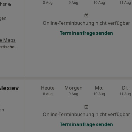
8 Aug
9 Aug
10 Aug
11 Aug
cher &
gen
Online-Terminbuchung nicht verfügbar
Terminanfrage senden
e Maps
Praxis Dr.med. Jürgen Tacke Facharzt für Plastische- und Ästhetische Chirurgue
Alexiev
Heute
Morgen
Mo,
Di,
8 Aug
9 Aug
10 Aug
11 Aug
g
en
Online-Terminbuchung nicht verfügbar
Terminanfrage senden