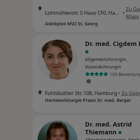
Zu Go
Lohmühlenstr. 5 Haus CF0, Hamburg
•
Maps
Asklepios MVZ St. Georg
Dr. med. Cigdem 
Allgemeinchirurgin,
Viszeralchirurgin
193 Bewertun
Fuhlsbüttler Str. 108, Hamburg
•
Zu Goo
Hernienchirurgie Praxis Dr. med. Berger
Dr. med. Astrid
Thiemann
Allgemeinchirurgin, Spezi