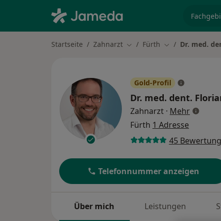
Fachgebi
Startseite
Zahnarzt
Fürth
Dr. med. de
Stadt ändern
Stadt ändern
Gold-Profil
Dr. med. dent.
Flori
über Spe
Zahnarzt
·
Mehr
Fürth
1 Adresse
45 Bewertun
Telefonnummer anzeigen
Über mich
Leistungen
S