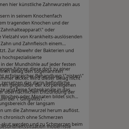
en hier künstliche Zahnwurzeln aus
Fasern in seinem Knochenfach
dem tragenden Knochen und der
"Zahnhalteapparat\" oder
 Vielzahl von Krankheits-auslösenden
 Zahn und Zahnfleisch einem
tzt. Zur Abwehr der Bakterien und
 hochspezialisierte
in der Mundhöhle auf jeder festen
ungen führen diese dort zu einer
 einen Belag den sogenannten
t erfolgreicher Behandlung \"nisten\"
t immer dicker. Wird dieser Belag nicht
 zersetzen das darin befindliche
erien gegenüber der körpereigenen
e und feine Seitenkanäle in das
r oberflächlichen Entzündung der
Wochen oder Monaten bildet sich
m der \"Gingivitis\".
dungsbereich der langsam
n um die Zahnwurzel herum auflöst.
nn chronisch ohne Schmerzen
t) akut werden und zu Schmerzen beim
le Gesundheitssituation modernste