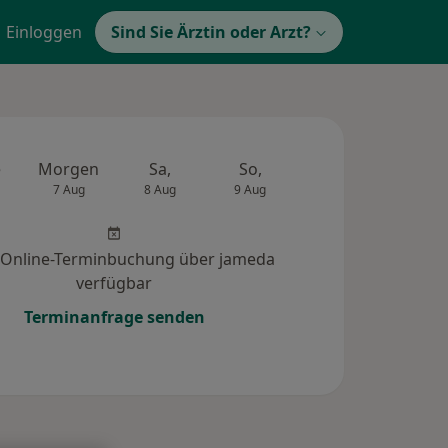
Einloggen
Sind Sie Ärztin oder Arzt?
e
Morgen
Sa,
So,
Mo,
Di,
7 Aug
8 Aug
9 Aug
10 Aug
11 Au
 Online-Terminbuchung über jameda
verfügbar
Terminanfrage senden