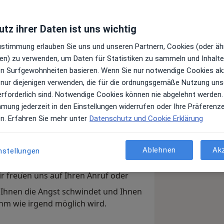
tz ihrer Daten ist uns wichtig
Top 5
Top 10
Top 20
Zustimmung erlauben Sie uns und unseren Partnern, Cookies (oder äh
Juni 2022
Juni 2022
Juni 2022
en) zu verwenden, um Daten für Statistiken zu sammeln und Inhalte 
ren Surfgewohnheiten basieren. Wenn Sie nur notwendige Cookies ak
 nur diejenigen verwenden, die für die ordnungsgemäße Nutzung uns
erforderlich sind. Notwendige Cookies können nie abgelehnt werden.
nt
mmung jederzeit in den Einstellungen widerrufen oder Ihre Präferenz
en. Erfahren Sie mehr unter
Datenschutz und Cookie Erklärung
ünschen Bedürfnissen und an den
 erstklassige Zahnmedizin bieten.
Ablehnen
Ak
nstellungen
itik üben soll und möchten lebenslang
Therapie sein.
ir freuen uns auf Ihren Anruf oder
t Ihnen die Angst schwindet und Ihnen
ehm wie irgend möglich wird.