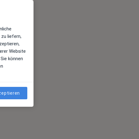
nliche
zu liefern,
zeptieren,
erer Website
 Sie können
en
zeptieren