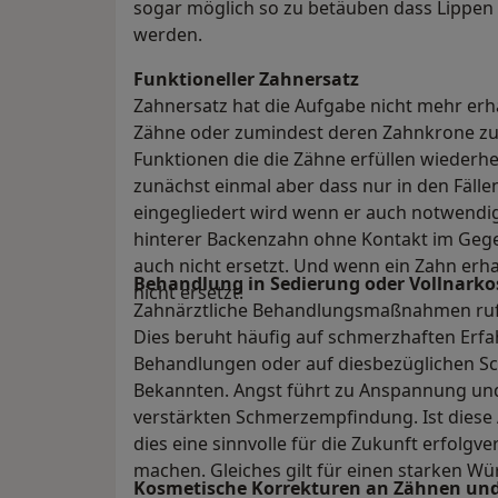
sogar möglich so zu betäuben dass Lippen
werden.
Funktioneller Zahnersatz
Zahnersatz hat die Aufgabe nicht mehr er
Zähne oder zumindest deren Zahnkrone zu e
Funktionen die die Zähne erfüllen wiederhe
zunächst einmal aber dass nur in den Fäll
eingegliedert wird wenn er auch notwendig 
hinterer Backenzahn ohne Kontakt im Gegen
auch nicht ersetzt. Und wenn ein Zahn erha
Behandlung in Sedierung oder Vollnarko
nicht ersetzt!
Zahnärztliche Behandlungsmaßnahmen rufen
Dies beruht häufig auf schmerzhaften Erf
Behandlungen oder auf diesbezüglichen S
Bekannten. Angst führt zu Anspannung und
verstärkten Schmerzempfindung. Ist diese 
dies eine sinnvolle für die Zukunft erfol
machen. Gleiches gilt für einen starken Wü
Kosmetische Korrekturen an Zähnen und