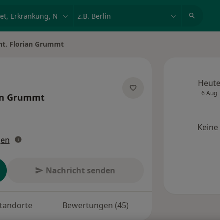
et, Erkrankung, Name
z.B. Berlin
nt. Florian Grummt
Heut
6 Aug
an Grummt
zialisierungen
Keine
gen
Nachricht senden
tandorte
Bewertungen (45)