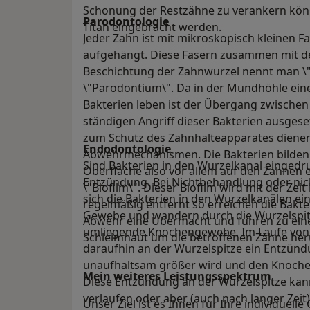
Schonung der Restzähne zu verankern könn
Parodontologie
Titan eingebracht werden.
Jeder Zahn ist mit mikroskopisch kleinen 
aufgehängt. Diese Fasern zusammen mit 
Beschichtung der Zahnwurzel nennt man \
\"Parodontium\". Da in der Mundhöhle eine
Bakterien leben ist der Übergang zwischen
ständigen Angriff dieser Bakterien ausgese
zum Schutz des Zahnhalteapparates dienen
Endodontologie
Abwehrmechanismen. Die Bakterien bilden 
Sind Bakterien in den Wurzelkanal eingedr
Oberfläche also vor allem auf den Zähnen
Entzündung. Bei Nichtbehandlung oder nich
\"Biofilm\". Dieser Biofilm wird mit der Zei
sich die Bakterien in den Wurzelkanälen ein
regelmäßig entfernt so erreichen die Bakt
Gewebe und wandern durch die Wurzelspitz
Abwehr eine Übermacht und führen zu eine
umliegende Knochengewebe. Im Laufe von 
Schleimhaut um die betroffenen Zähne heru
daraufhin an der Wurzelspitze ein Entzün
unaufhaltsam größer wird und den Knoche
Mein weiteres Leistungs­spektrum
Diese Entzündung an der Wurzelspitze ka
verlaufen oder aber (auch nach langer Zei
Unser Ziel ist es Ihnen für Ihre individuel