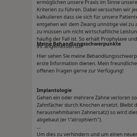
ermöglichen unsere Praxis im Sinne unser
Kriterien zu führen. Dabei versuchen wir j
kalkulieren dass sie sich für unsere Patien
entgehen wir dem Zwang unnötige viel zu
zu müssen um nicht wirtschaftliche Leistu
häufig der Fall ist. So erhält Prophylaxe u
Meine Behandlungs­schwerpunkte
ihr angemessen ist!
Hier sehen Sie meine Behandlungsschwerpunk
erste Information dienen. Mein freundlich
offenen Fragen gerne zur Verfügung!
Implantologie
Gehen ein oder mehrere Zähne verloren so 
Zahnfächer durch Knochen ersetzt. Bleibt d
herausnehmbaren Zahnersatz) so wird dies
abgebaut (er \"atrophiert\").
Um dies zu verhindern und um einen neue