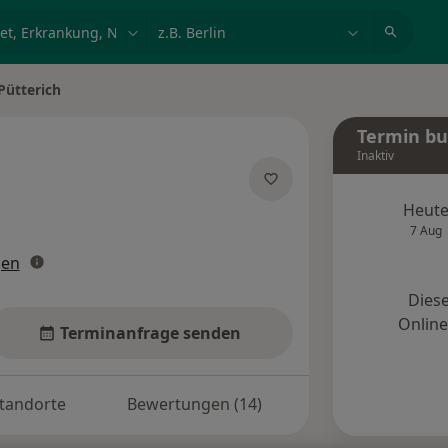
et, Erkrankung, Name
z.B. Berlin
Pütterich
Termin b
Inaktiv
zialisierungen
Heut
7 Aug
gen
Diese
Onlin
Terminanfrage senden
tandorte
Bewertungen (14)