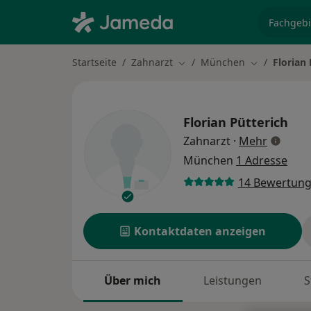
Fachgebi
Startseite
Zahnarzt
München
Florian 
Stadt ändern
Stadt ändern
Florian Pütterich
über Spe
Zahnarzt
·
Mehr
München
1 Adresse
14 Bewertun
Kontaktdaten anzeigen
Über mich
Leistungen
S