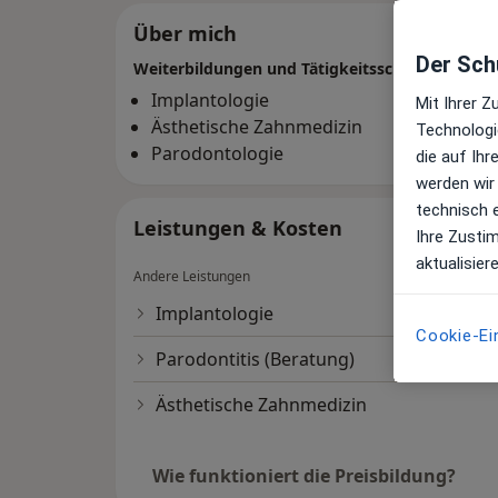
Über mich
Der Schu
Weiterbildungen und Tätigkeitsschwerpunkte
Implantologie
Mit Ihrer 
Ästhetische Zahnmedizin
Technologi
Parodontologie
die auf Ih
werden wir
technisch 
Leistungen & Kosten
Ihre Zusti
aktualisier
Andere Leistungen
Implantologie
Cookie-Ei
Parodontitis (Beratung)
Ästhetische Zahnmedizin
Wie funktioniert die Preisbildung?