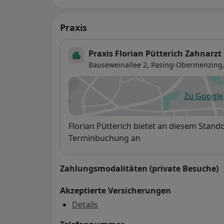
Praxis
Praxis Florian Pütterich Zahnarzt
Bauseweinallee 2,
Pasing-Obermenzing
Zu Googl
öf
Verfügbarkeit
Florian Pütterich bietet an diesem Stand
Terminbuchung an
Zahlungsmodalitäten (private Besuche)
Akzeptierte Versicherungen
Details