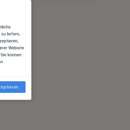
nliche
zu liefern,
zeptieren,
erer Website
 Sie können
en
zeptieren