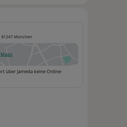
, 81247
München
e Maps
fnet in einer neuen Registerkarte
ort über Jameda keine Online-