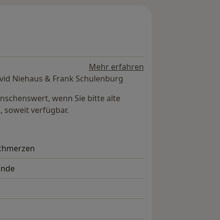
hen im Bereich der Blase und des
 wie für Frauen. Die meisten dieser
dest stark abgemildert werden.
Mehr erfahren
David Niehaus & Frank Schulenburg
nschenswert, wenn Sie bitte alte
 soweit verfügbar.
Schmerzen
unde