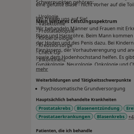
Schwerpunkten gehören:
eine gefüllte Blase - nicht vorher auf die To
- Urologie
Wir freuen uns auf Sie!
Mein weiteres Leistungs­spektrum
- Vasektomie
Wir behandeln Männer und Frauen mit Erkr
- Prostatabiopsie
Blase und Harnröhre. Beim Mann kommen n
- Kinderurologie
der Hoden und des Penis dazu. Bei Kinder
- Krebsvorsorge
Einnässens, der Vorhautverengung und and
- Check-Up
sowie dem Hodenhochstand helfen. Es gib
- Inkontinenz
Gynäkologie, Neurologie, Onkologie und Ch
Über mich
mehr
Wert auf Prävention (Vorbeugung) – Krankh
ist die Devise.
Weiterbildungen und Tätigkeitsschwerpunkte
Psychosomatische Grundversorgung
Außerdem: Vasektomien. Die Sterilisation d
Hauptsächlich behandelte Krankheiten
sicherste aller Verhütungs-Methoden. Der E
Schmerzen, Risiken oder Komplikationen a
Prostatakrebs
Blasenentzündung
Ere
werden damit komplikationsträchtigere o
Prostataerkrankungen
Blasenkrebs
+4
erspart.
Patienten, die ich behandle