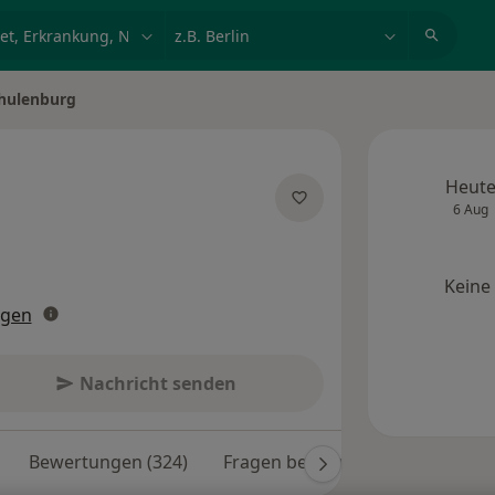
et, Erkrankung, Name
z.B. Berlin
hulenburg
Heut
6 Aug
zialisierungen
Keine
ngen
Nachricht senden
Bewertungen (324)
Fragen beantwortet (20)