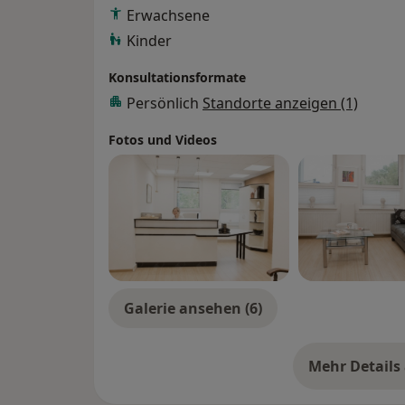
Prostatabiopsie: Ein erhöhter PSA-Wert bed
Erwachsene
Krebserkrankung und ein einzelner erhöhter
Kinder
„diagnostischen Kette“ führen – außer eine
Konsultationsformate
Die Kinderurologie beschäftigt sich mit F
Persönlich
Standorte anzeigen (1)
Niere, Harnleiter, Harnblase und Genitale 
Fotos und Videos
Die regelmäßige urologische Vorsorgeunt
ableitenden Harnwege (auch bei der Frau!
Mannes frühzeitig erkennen. Die meisten 
Frühstadium keine Beschwerden, aber nur d
heilbar!
Viele Krankheiten – wie Bluthochdruck oder
Galerie ansehen (6)
unauffällig und schleichend, können aber 
Ab dem Alter von 35 Jahren sollte daher al
durchgeführt werden.
Mehr Details
üb
Für die Inkontinenz – das Unvermögen Urin