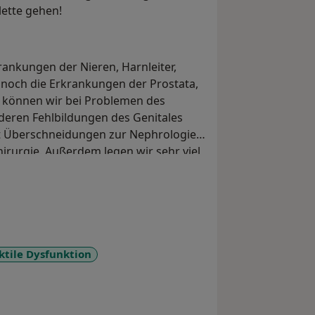
ilette gehen!
ankungen der Nieren, Harnleiter,
och die Erkrankungen der Prostata,
n können wir bei Problemen des
eren Fehlbildungen des Genitales
t Überschneidungen zur Nephrologie,
irurgie. Außerdem legen wir sehr viel
eiten gar nicht erst entstehen lassen
es Mannes (Vasektomie) ist die
ingriff ist einfach und ohne größere
mbulant durchführbar. Der Partnerin
ktile Dysfunktion
der unsicherere Verhütungsmethoden
a11y_sr_more_diseases