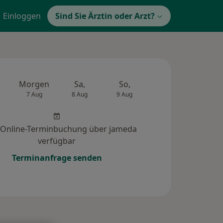
Einloggen
Sind Sie Ärztin oder Arzt?
e
Morgen
Sa,
So,
Mo,
Di,
7 Aug
8 Aug
9 Aug
10 Aug
11 Au
 Online-Terminbuchung über jameda
verfügbar
Terminanfrage senden