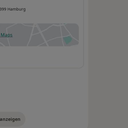
2399
Hamburg
e Maps
fnet in einer neuen Registerkarte
 anzeigen
er die Adresse