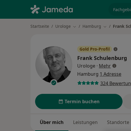
Fachgebi
Startseite
Urologe
Hamburg
Frank Sc
Stadt ändern
Stadt ändern
Gold Pro-Profil
Frank Schulenburg
über Spe
Urologe
·
Mehr
Hamburg
1 Adresse
324 Bewertu
Termin buchen
Über mich
Leistungen
Standorte