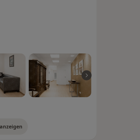
eutet nicht zwangsläufig eine
 Wert sollte auch nie zu einer
r Kontrolle des Laborwertes.
ehlbildungen und Erkrankungen an
(urogenitale Erkrankungen) bei Kindern.
ersuchung soll Krebserkrankungen der
) und der Geschlechtsorgane des
Krebserkrankungen bereiten im
ann sind sie mit großer Sicherheit
 erhöhte Blutfette – beginnen
zu ernsthaften Erkrankungen führen.
le zwei Jahre ein Gesundheits-Check
 anzeigen
er Erfahrungen
 (oder Stuhl) zu jedem Zeitpunkt