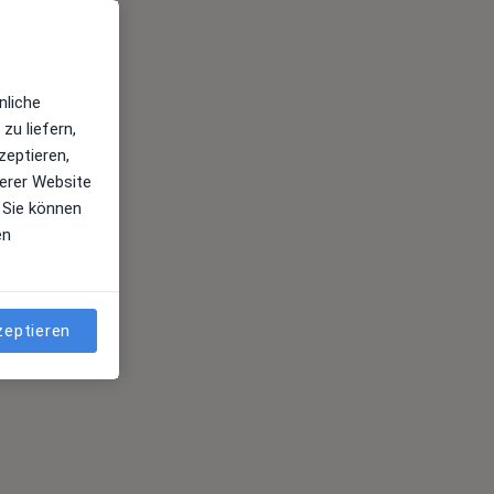
Top 5
nliche
Juni 2022
zu liefern,
zeptieren,
erer Website
 Sie können
en
zeptieren