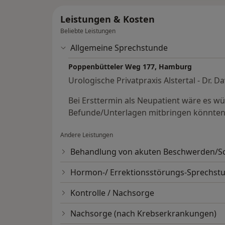
kontrolliert zu halten – gibt es viele Ursac
Leistungen & Kosten
Beckenbodens – das gilt für Männer ebenso
Probleme können behoben oder doch zumin
Beliebte Leistungen
Allgemeine Sprechstunde
Poppenbütteler Weg 177, Hamburg
Urologische Privatpraxis Alstertal - Dr. 
Bei Ersttermin als Neupatient wäre es wü
Befunde/Unterlagen mitbringen könnten,
Andere Leistungen
Behandlung von akuten Beschwerden/
Hormon-/ Errektionsstörungs-Sprechst
Kontrolle / Nachsorge
Nachsorge (nach Krebserkrankungen)