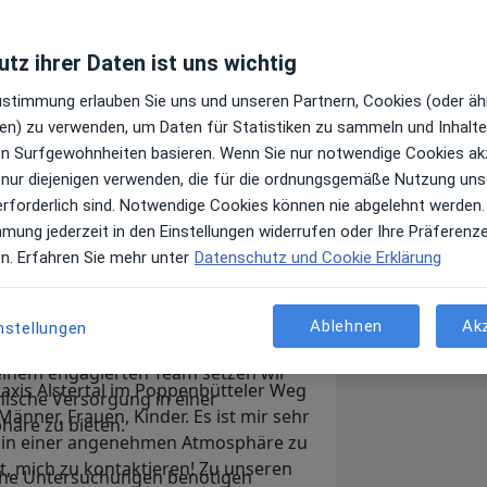
tz ihrer Daten ist uns wichtig
Zustimmung erlauben Sie uns und unseren Partnern, Cookies (oder äh
en) zu verwenden, um Daten für Statistiken zu sammeln und Inhalte 
ren Surfgewohnheiten basieren. Wenn Sie nur notwendige Cookies ak
 nur diejenigen verwenden, die für die ordnungsgemäße Nutzung uns
erforderlich sind. Notwendige Cookies können nie abgelehnt werden.
mmung jederzeit in den Einstellungen widerrufen oder Ihre Präferenz
h in unserer urologischen Privatpraxis
en. Erfahren Sie mehr unter
Datenschutz und Cookie Erklärung
logie biete ich Ihnen eine umfassende
arnwege und der männlichen
hrung, modernen Diagnose- und
Ablehnen
Ak
nstellungen
samen Ansatz stehe ich Ihnen in
einem engagierten Team setzen wir
raxis Alstertal im Poppenbütteler Weg
nische Versorgung in einer
änner, Frauen, Kinder. Es ist mir sehr
äre zu bieten.
nd in einer angenehmen Atmosphäre zu
ht, mich zu kontaktieren! Zu unseren
sche Untersuchungen benötigen