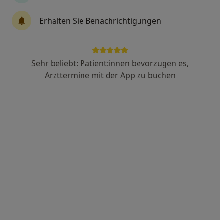
393 Bewertungen
Erhalten Sie Benachrichtigungen
Grindelberg 3, Hamburg
•
Zu Google Maps
Frauenarztzentrum Harvestehude Dr.med. Nina Sturm & Dr. med. Christina Bossler
Sehr beliebt: Patient:innen bevorzugen es,
Dieser Arzt bzw. diese Ärztin bietet keine Online-Terminbuchung an diesem Standort an.
Arzttermine mit der App zu buchen
Terminanfrage senden
Dr. med. Nina Sturm
Frauenärztin (Gynäkologin)