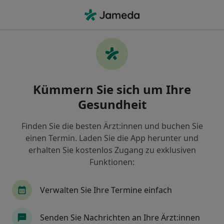
Ha
Frauenarzt (Gynäkologe) • Steilshoop, Hamburg, Hamburg
Filter & Sortierung
Zu Google Maps
Frauenärzte (Gynäkologen) in Hamburg,
Kümmern Sie sich um Ihre
Steilshoop
Gesundheit
Wie wir die Suchergebnisse sortieren
Finden Sie die besten Ärzt:innen und buchen Sie
einen Termin. Laden Sie die App herunter und
erhalten Sie kostenlos Zugang zu exklusiven
Funktionen:
Verwalten Sie Ihre Termine einfach
Dr. med. Christina Bossler
Senden Sie Nachrichten an Ihre Ärzt:innen
·
Mehr
Frauenärztin (Gynäkologin)