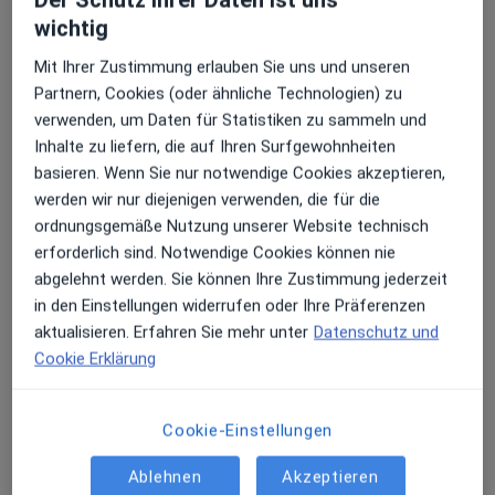
Dr. med. Julia Tomada
wichtig
Frauenärztin (Gynäkologin)
112 Bewertungen
Mit Ihrer Zustimmung erlauben Sie uns und unseren
Partnern, Cookies (oder ähnliche Technologien) zu
verwenden, um Daten für Statistiken zu sammeln und
Grindelberg 3, Hamburg
•
Zu Google Maps
Inhalte zu liefern, die auf Ihren Surfgewohnheiten
Frauenarztzentrum Harvestehude Dr.med. Nina Sturm & Dr. med. Christina Bossler
basieren. Wenn Sie nur notwendige Cookies akzeptieren,
Dieser Arzt bzw. diese Ärztin bietet keine Online-Terminbuchung an diesem Standort an.
werden wir nur diejenigen verwenden, die für die
ordnungsgemäße Nutzung unserer Website technisch
Terminanfrage senden
erforderlich sind. Notwendige Cookies können nie
abgelehnt werden. Sie können Ihre Zustimmung jederzeit
in den Einstellungen widerrufen oder Ihre Präferenzen
aktualisieren. Erfahren Sie mehr unter
Datenschutz und
Cookie Erklärung
Cookie-Einstellungen
Ablehnen
Akzeptieren
Dr. med. Lea Chennaoui