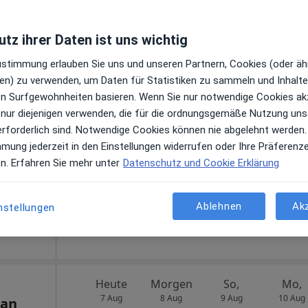
tz ihrer Daten ist uns wichtig
Zustimmung erlauben Sie uns und unseren Partnern, Cookies (oder äh
Heute
Morgen
So,
Mo,
en) zu verwenden, um Daten für Statistiken zu sammeln und Inhalte 
7 Aug
8 Aug
9 Aug
10 Aug
ahn
ren Surfgewohnheiten basieren. Wenn Sie nur notwendige Cookies ak
·
Mehr
)
 nur diejenigen verwenden, die für die ordnungsgemäße Nutzung uns
en
erforderlich sind. Notwendige Cookies können nie abgelehnt werden.
Online-Terminbuchung nicht verfügbar
mmung jederzeit in den Einstellungen widerrufen oder Ihre Präferenz
Terminanfrage senden
en. Erfahren Sie mehr unter
Datenschutz und Cookie Erklärung
Maps
Frauenarztpraxis Dr. med. Ellen Hahn Fachärztin für Gynäkologie und Geburtshilfe
Ablehnen
Ak
nstellungen
Heute
Morgen
So,
Mo,
7 Aug
8 Aug
9 Aug
10 Aug
ian