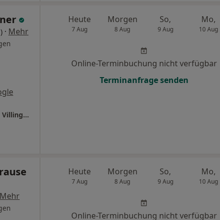
hner
Heute
Morgen
So,
Mo,
7 Aug
8 Aug
9 Aug
10 Aug
·
Mehr
)
gen
Online-Terminbuchung nicht verfügbar
Terminanfrage senden
ogle
Ganzheitl. Frauenarzt-Zentrum München Dr. Villinger und Kollegen
Krause
Heute
Morgen
So,
Mo,
7 Aug
8 Aug
9 Aug
10 Aug
Mehr
gen
Online-Terminbuchung nicht verfügbar