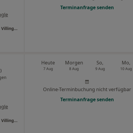
Terminanfrage senden
ogle
Ganzheitl. Frauenarzt-Zentrum München Dr. Villinger und Kollegen
Heute
Morgen
So,
Mo,
7 Aug
8 Aug
9 Aug
10 Aug
)
gen
Online-Terminbuchung nicht verfügbar
Terminanfrage senden
ogle
Ganzheitl. Frauenarzt-Zentrum München Dr. Villinger und Kollegen