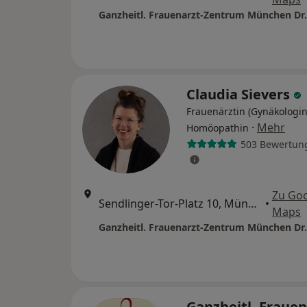
Claudia Sievers
Frauenärztin (Gynäkologin
·
Mehr
Homöopathin
503 Bewertun
Zu Go
Sendlinger-Tor-Platz 10, München
•
Maps
Ganzheitl. Frauen