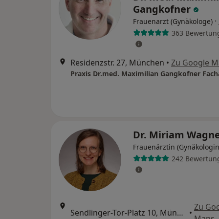
Gangkofner
·
Frauenarzt (Gynäkologe)
363 Bewertun
Residenzstr. 27, München
•
Zu Google M
Dr. Miriam Wagn
Frauenärztin (Gynäkologin
242 Bewertun
Zu Go
Sendlinger-Tor-Platz 10, München
•
Maps