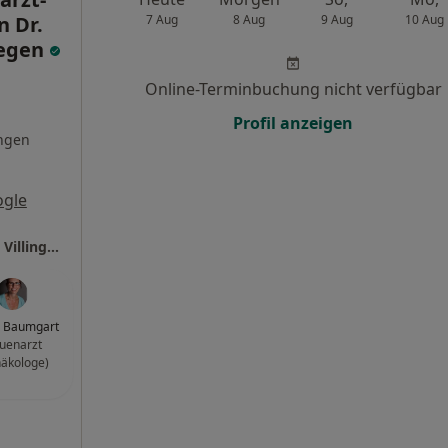
 Dr.
7 Aug
8 Aug
9 Aug
10 Aug
legen
Online-Terminbuchung nicht verfügbar
Profil anzeigen
ngen
ogle
Ganzheitl. Frauenarzt-Zentrum München Dr. Villinger und Kollegen
a Baumgart
uenarzt
äkologe)