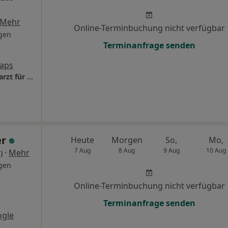
Mehr
Online-Terminbuchung nicht verfügbar
gen
Terminanfrage senden
aps
Praxis Dr.med. Maximilian Gangkofner Facharzt für Frauenheilkunde und Geburtshilfe
er
Heute
Morgen
So,
Mo,
7 Aug
8 Aug
9 Aug
10 Aug
·
Mehr
)
gen
Online-Terminbuchung nicht verfügbar
Terminanfrage senden
ogle