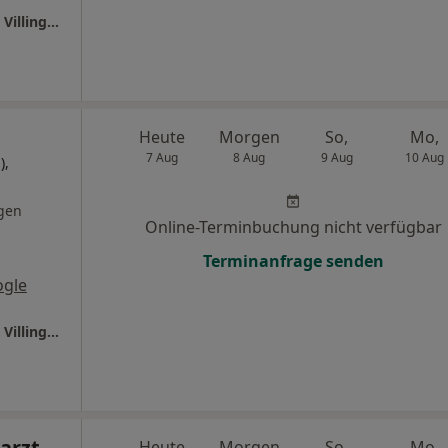
Ganzheitl. Frauenarzt-Zentrum München Dr. Villinger und Kollegen
Heute
Morgen
So,
Mo,
7 Aug
8 Aug
9 Aug
10 Aug
),
gen
Online-Terminbuchung nicht verfügbar
Terminanfrage senden
ogle
Ganzheitl. Frauenarzt-Zentrum München Dr. Villinger und Kollegen
arzt-
Heute
Morgen
So,
Mo,