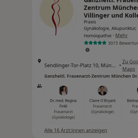
Zentrum München
Villinger und Kol
Praxis
Gynäkologie, Akupunktur,
·
Mehr
Homöopathie
3015 Bewertu
Zu Go
Sendlinger-Tor-Platz 10, München
•
Maps
Dr. med. Regina
Claire O´Bryant
Betin
Finkl
Frauenarzt
Fra
Frauenarzt
(Gynäkologe)
(Gyn
(Gynäkologe)
Alle 16 Ärzt:innen anzeigen