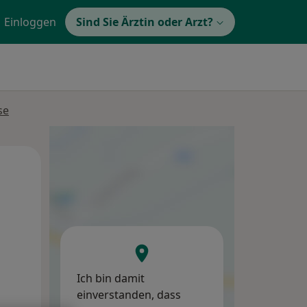
Einloggen
Sind Sie Ärztin oder Arzt?
se
Di,
Mi,
Do,
11 Aug
12 Aug
13 Aug
Ich bin damit
einverstanden, dass