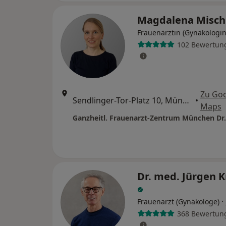
Magdalena Misc
Frauenärztin (Gynäkologin
102 Bewertun
Zu Go
Sendlinger-Tor-Platz 10, München
•
Maps
Dr. med. Jürgen 
·
Frauenarzt (Gynäkologe)
368 Bewertun