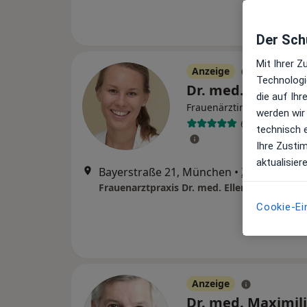
Der Schu
Mit Ihrer 
Anzeige
Technologi
Dr. med. Ellen H
die auf Ih
Frauenärztin (Gynäkologin
werden wir
63 Bewertung
technisch 
Ihre Zusti
aktualisier
Bayerstraße 21, München
•
Zu Google 
Cookie-Ei
Anzeige
Dr. med. Maximil