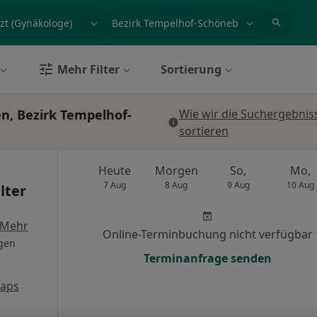
et, Erkrankung, Name
z.B. Berlin
Mehr Filter
Sortierung
n, Bezirk Tempelhof-
Wie wir die Suchergebnis
sortieren
Heute
Morgen
So,
Mo,
7 Aug
8 Aug
9 Aug
10 Aug
lter
Mehr
Online-Terminbuchung nicht verfügbar
gen
Terminanfrage senden
Maps