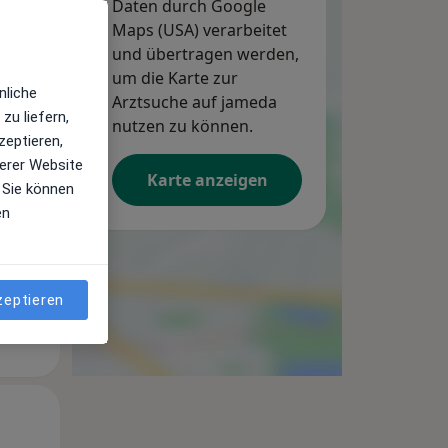
Daten durch Google
Maps (USA) verarbeitet
und übertragen werden,
um die Karte zur
nliche
Arztsuche auf jameda
Di,
Mi,
Do,
zu liefern,
11 Aug
nutzen zu können.
12 Aug
13 Aug
zeptieren,
erer Website
Karte anzeigen
 Sie können
en
zeptieren
Di,
Mi,
Do,
11 Aug
12 Aug
13 Aug