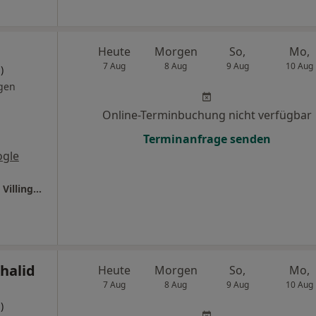
Heute
Morgen
So,
Mo,
7 Aug
8 Aug
9 Aug
10 Aug
)
gen
Online-Terminbuchung nicht verfügbar
Terminanfrage senden
ogle
Ganzheitl. Frauenarzt-Zentrum München Dr. Villinger und Kollegen
halid
Heute
Morgen
So,
Mo,
7 Aug
8 Aug
9 Aug
10 Aug
)