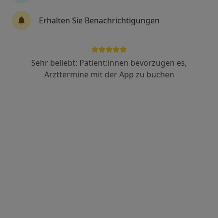
Dr. med. Julia Takeh
Erhalten Sie Benachrichtigungen
Frauenärztin (Gynäkologin)
129 Bewertungen
Sehr beliebt: Patient:innen bevorzugen es,
Heinrich-Hertz-Str. 18, Elmshorn
•
Zu Google Maps
Arzttermine mit der App zu buchen
Praxis für die Frau Praxis Dr. Julia Semmelhaack-Takeh Fachärztin für Frauenheilkunde und Geburtshilfe
Dieser Arzt bzw. diese Ärztin bietet keine Online-Terminbuchung an diesem Standort an.
Terminanfrage senden