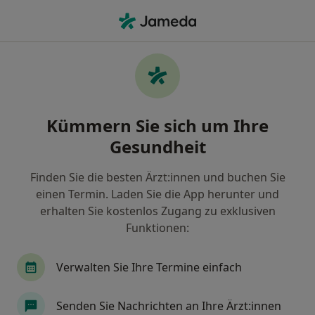
Ha
Frauenarzt (Gynäkologe) • Stade, Niedersachsen
Filter & Sortierung
Zu Google Maps
Frauenarzt (Gynäkologe) in Stade: Termin
Kümmern Sie sich um Ihre
buchen mit jameda
Gesundheit
Finden Sie Frauenärzte (Gynäkologen) in Stade und
buchen Sie online ohne zusätzliche Kosten.
Finden Sie die besten Ärzt:innen und buchen Sie
Wie wir die Suchergebnisse sortieren
einen Termin. Laden Sie die App herunter und
erhalten Sie kostenlos Zugang zu exklusiven
Funktionen:
Verwalten Sie Ihre Termine einfach
Senden Sie Nachrichten an Ihre Ärzt:innen