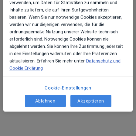
verwenden, um Daten für Statistiken zu sammeln und
Inhalte zu liefern, die auf Ihren Surfgewohnheiten
basieren. Wenn Sie nur notwendige Cookies akzeptieren,
werden wir nur diejenigen verwenden, die für die
ordnungsgemäße Nutzung unserer Website technisch
erforderlich sind. Notwendige Cookies können nie
abgelehnt werden. Sie können Ihre Zustimmung jederzeit
in den Einstellungen widerrufen oder Ihre Präferenzen
Dr. med. Nina Sturm
aktualisieren. Erfahren Sie mehr unter
Datenschutz und
Frauenärztin (Gynäkologin)
Cookie Erklärung
311 Bewertungen
Cookie-Einstellungen
Grindelberg 3, Hamburg
•
Zu Google Maps
Frauenarztzentrum Harvestehude Dr.med. Nina Sturm & Dr. med. Christina Bossler
Ablehnen
Akzeptieren
Dieser Arzt bzw. diese Ärztin bietet keine Online-Terminbuchung an diesem Standort an.
Terminanfrage senden