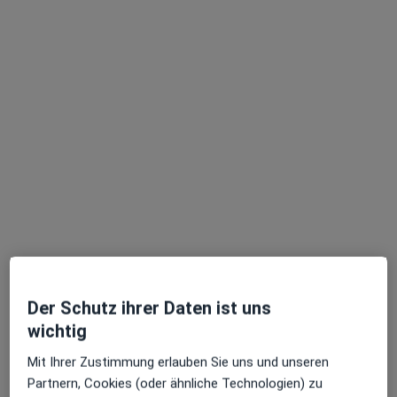
Dr. med. Christina Bossler
·
Mehr
Frauenärztin (Gynäkologin)
393 Bewertungen
Grindelberg 3, Hamburg
•
Zu Google Maps
Frauenarztzentrum Harvestehude Dr.med. Nina Sturm & Dr. med. Christina Bossler
Der Schutz ihrer Daten ist uns
Dieser Arzt bzw. diese Ärztin bietet keine Online-Terminbuchung an diesem Standort an.
wichtig
Terminanfrage senden
Mit Ihrer Zustimmung erlauben Sie uns und unseren
Partnern, Cookies (oder ähnliche Technologien) zu