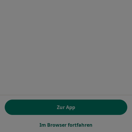
Terminanfrage senden
Elbe Klinikum Stade Klinik für
Frauenheilkunde und Geburtshilfe
Fachabteilung
Gynäkologie
6 Bewertungen
Zur App
Bremervörder Str. 111, Stade
•
Zu Google Maps
Im Browser fortfahren
Elbe Klinikum Stade Klinik für Frauenheilkunde und Geburtshilfe