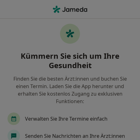
Ha
Heilpraktiker • Stade, Niedersachsen
Filter & Sortierung
Zu Google Maps
Heilpraktiker in Stade: Termin buchen
Kümmern Sie sich um Ihre
mit jameda
Gesundheit
Finden Sie Heilpraktiker in Stade und buchen Sie
online ohne zusätzliche Kosten.
Finden Sie die besten Ärzt:innen und buchen Sie
Wie wir die Suchergebnisse sortieren
einen Termin. Laden Sie die App herunter und
erhalten Sie kostenlos Zugang zu exklusiven
Funktionen:
Verwalten Sie Ihre Termine einfach
Senden Sie Nachrichten an Ihre Ärzt:innen