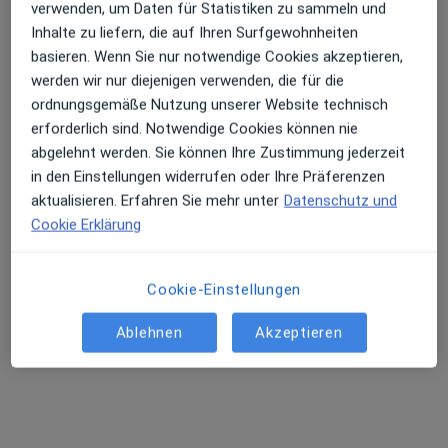
verwenden, um Daten für Statistiken zu sammeln und
Praxis für Osteopathie Wilfred Palandt
Inhalte zu liefern, die auf Ihren Surfgewohnheiten
Dieser Arzt bzw. diese Ärztin bietet keine Online-Terminbuchung an diesem Standort an.
basieren. Wenn Sie nur notwendige Cookies akzeptieren,
werden wir nur diejenigen verwenden, die für die
Terminanfrage senden
ordnungsgemäße Nutzung unserer Website technisch
erforderlich sind. Notwendige Cookies können nie
abgelehnt werden. Sie können Ihre Zustimmung jederzeit
in den Einstellungen widerrufen oder Ihre Präferenzen
aktualisieren. Erfahren Sie mehr unter
Datenschutz und
Cookie Erklärung
Cookie-Einstellungen
Matthias Baum
Ablehnen
Akzeptieren
·
Mehr
Heilpraktiker, Physiotherapeut
70 Bewertungen
Adresse
Videosprechstunde