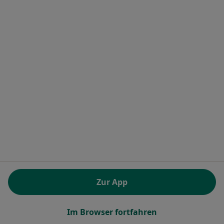
Terminanfrage senden
Jan Dierk Fahning
·
Mehr
Heilpraktiker
1 Bewertung
Zur App
Adresse 1
Adresse 2
Im Browser fortfahren
Kreuzstr. 4, Uetersen
•
Zu Google Maps