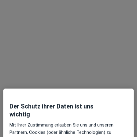
Terminanfrage senden
Wilfred Palandt
·
Mehr
Heilpraktiker, Osteopath
78 Bewertungen
Der Schutz ihrer Daten ist uns
wichtig
Adresse 1
Adresse 2
Mit Ihrer Zustimmung erlauben Sie uns und unseren
Partnern, Cookies (oder ähnliche Technologien) zu
Greifswalder Str. 11, Hamburg
•
Zu Google Maps