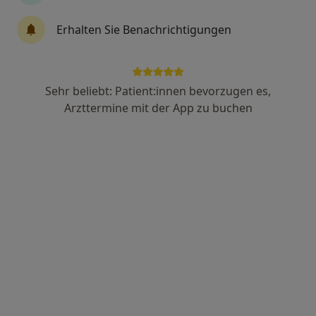
Kirsten Luzie Kruse
Erhalten Sie Benachrichtigungen
·
Mehr
Heilpraktikerin
53 Bewertungen
Sehr beliebt: Patient:innen bevorzugen es,
Adresse
Videosprechstunde
Arzttermine mit der App zu buchen
Stockhausstr. 1, Stade
•
Zu Google Maps
Naturheilzentrum Am Burggraben
Privatpraxis
Dieser Arzt bzw. diese Ärztin bietet keine Online-Terminbuchung an diesem Standort an.
Terminanfrage senden
Ärzte und Heilberufler verfügbar