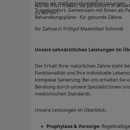
bieten wir maßgenschneiderte Lösungen - 
würde mich freuen, Sie persönlich in unse
Tragekomfort. Gemeinsam mit Ihnen als Pati
zu dürfen1
Behandlungspläne - für gesunde Zähne.
Ihr Zahnarzt Frithjof Maximilian Schmidt
Unsere zahnärztlichen Leistungen im Üb
Der Erhalt Ihrer natürlichen Zähne steht b
Funktionalität und Ihre individuelle Lebens
komplexe Sanierung: Bei uns erhalten Sie e
Beratung durch unsere Spezialist:innen un
medizinischen Standards.
Unsere Leistungen im Überblick:
Prophylaxe & Vorsorge:
Regelmäßige