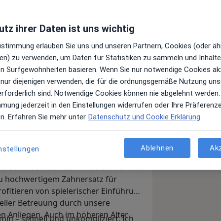
tz ihrer Daten ist uns wichtig
Zustimmung erlauben Sie uns und unseren Partnern, Cookies (oder äh
en) zu verwenden, um Daten für Statistiken zu sammeln und Inhalte 
ren Surfgewohnheiten basieren. Wenn Sie nur notwendige Cookies ak
 nur diejenigen verwenden, die für die ordnungsgemäße Nutzung uns
fil willkommen heißen zu dürfen! Mein
erforderlich sind. Notwendige Cookies können nie abgelehnt werden.
ch bin als Zahnarzt im MVZ Policum
mmung jederzeit in den Einstellungen widerrufen oder Ihre Präferenz
en. Erfahren Sie mehr unter
Datenschutz und Cookie Erklärung
von individueller Beratung, schonenden
Ablehnen
Ak
nstellungen
nden zahnmedizinischen
che der modernen Zahnmedizin ab - von
zu hochwertigem Zahnersatz für
rofitieren von spielerischer Einführung
ueller Betreuung durch unsere
n Anliegen. Auch im höheren Alter
min – schnell und unkompliziert. Ich