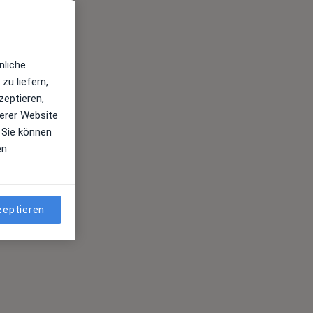
nliche
zu liefern,
zeptieren,
erer Website
 Sie können
en
zeptieren