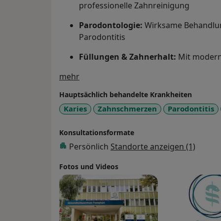
professionelle Zahnreinigung
Parodontologie:
Wirksame Behandlun
Parodontitis
Füllungen & Zahnerhalt:
Mit modern
Über mich
mehr
Wurzelbehandlung (Endodontie):
Za
Hauptsächlich behandelte Krankheiten
Zahnersatz & Prothetik:
Funktionale
Karies
Zahnschmerzen
Parodontitis
Implantologie:
Feste Zähne dank prä
Konsultationsformate
Ästhetische Zahnmedizin:
z.B. Vene
Persönlich
Standorte anzeigen (1)
Formkorrekturen
Fotos und Videos
Behandlung von Angstpatient:inne