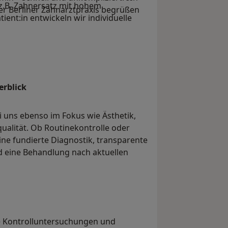
z.B. Zahnersatz mit hohem
rer Berliner Zahnarztpraxis begrüßen
ent:in entwickeln wir individuelle
erblick
ei uns ebenso im Fokus wie Ästhetik,
qualität. Ob Routinekontrolle oder
ine fundierte Diagnostik, transparente
d eine Behandlung nach aktuellen
 Kontrolluntersuchungen und