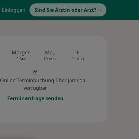
Einloggen
Sind Sie Ärztin oder Arzt?
e
Morgen
Mo,
Di,
Mi,
Do,
9 Aug
10 Aug
11 Aug
12 Aug
13 Au
 Online-Terminbuchung über jameda
verfügbar
Terminanfrage senden