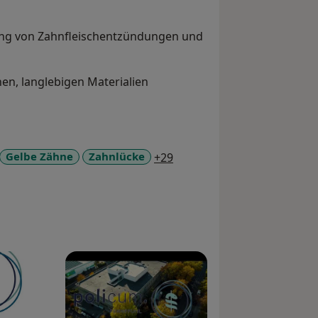
g von Zahnfleischentzündungen und
en, langlebigen Materialien
hnerhaltend und minimalinvasiv
 Lösungen für jeden Anspruch
a11y_sr_more_diseases
Gelbe Zähne
Zahnlücke
+29
zise gesetzter Implantate
ers, Zahnaufhellung und
n:
Einfühlsam und auf Augenhöhe