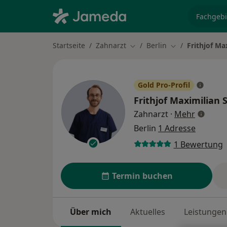
Fachgebi
Startseite
Zahnarzt
Berlin
Frithjof Ma
Stadt ändern
Stadt ändern
Gold Pro-Profil
Frithjof Maximilian 
über Spe
Zahnarzt
·
Mehr
Berlin
1 Adresse
1 Bewertung
Termin buchen
Über mich
Aktuelles
Leistungen