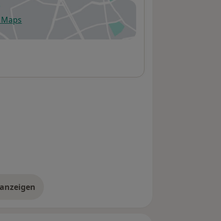
e Maps
fnet in einer neuen Registerkarte
 anzeigen
er die Adresse