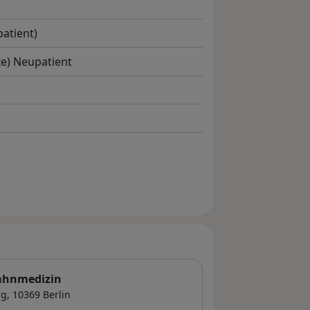
atient)
xe) Neupatient
Zahnmedizin
rg
, 10369
Berlin