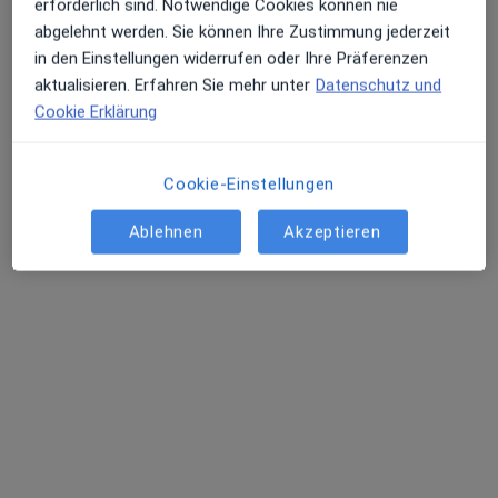
erforderlich sind. Notwendige Cookies können nie
außerhalb von Dortmund, Nordrhein-Westfalen in
abgelehnt werden. Sie können Ihre Zustimmung jederzeit
Gebieten nahe Ihrer Suche.
in den Einstellungen widerrufen oder Ihre Präferenzen
aktualisieren. Erfahren Sie mehr unter
Datenschutz und
Cookie Erklärung
Cookie-Einstellungen
Ablehnen
Akzeptieren
Dr. med. Yusuf Bayram
Gastroenterologe, Internist
89 Bewertungen
Friedensplatz 16, Bonn
•
Zu Google Maps
Praxis Dr.med. Yusuf Bayram Facharzt für Innere Medizin und Gastroenterologie
Dieser Arzt bzw. diese Ärztin bietet keine Online-Terminbuchung an diesem Standort an.