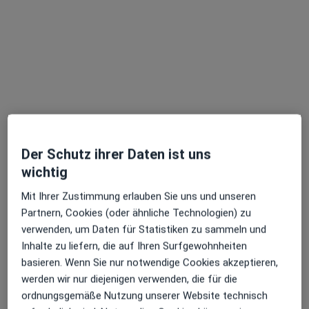
Westfalenklinik Fachklinik für Plastische
und Ästhetische Chirurgie GmbH
Klinik
Plastische Chirurgie, Dermatologie, Gastroenterologie
53 Bewertungen
Rosemeyerstr. 2-4, Dortmund
•
Zu Google Maps
Der Schutz ihrer Daten ist uns
Westfalenklinik Fachklinik für Plastische und Ästhetische Chirurgie GmbH
wichtig
Keine Online-Terminbuchung über jameda verfügbar
Mit Ihrer Zustimmung erlauben Sie uns und unseren
Partnern, Cookies (oder ähnliche Technologien) zu
Profil anzeigen
verwenden, um Daten für Statistiken zu sammeln und
Inhalte zu liefern, die auf Ihren Surfgewohnheiten
basieren. Wenn Sie nur notwendige Cookies akzeptieren,
Ärzte und Heilberufler verfügbar
werden wir nur diejenigen verwenden, die für die
ordnungsgemäße Nutzung unserer Website technisch
Diese Ärzte und Heilberufler befinden sich