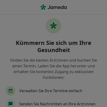
Ha
Gastroenterologe • Dortmund, Nordrhein-Westfalen
Filter & Sortierung
Zu Google Maps
Gastroenterologe in Dortmund: Termin
Kümmern Sie sich um Ihre
buchen mit jameda
Gesundheit
Finden Sie Gastroenterologen in Dortmund und
buchen Sie online ohne zusätzliche Kosten.
Finden Sie die besten Ärzt:innen und buchen Sie
Wie wir die Suchergebnisse sortieren
einen Termin. Laden Sie die App herunter und
erhalten Sie kostenlos Zugang zu exklusiven
Funktionen:
Verwalten Sie Ihre Termine einfach
Senden Sie Nachrichten an Ihre Ärzt:innen