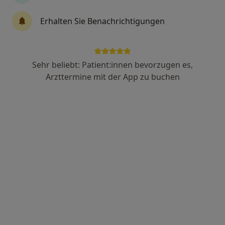
Dr. med. Matthias Hinz
Erhalten Sie Benachrichtigungen
Gastroenterologe, Internist
29 Bewertungen
Sehr beliebt: Patient:innen bevorzugen es,
Wiescherstr. 20, Herne
•
Zu Google Maps
Arzttermine mit der App zu buchen
Gastroenterologische Gemeinschaftspraxis Herne
Dieser Arzt bzw. diese Ärztin bietet keine Online-Terminbuchung an diesem Standort an.
Terminanfrage senden