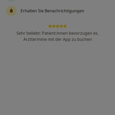
Dr. med. Michael Gersemann
Erhalten Sie Benachrichtigungen
Gastroenterologe, Internist, Notfallmediziner
47 Bewertungen
Sehr beliebt: Patient:innen bevorzugen es,
Münchinger Str. 10, Ditzingen
•
Zu Google Maps
Arzttermine mit der App zu buchen
Praxis Dr.med. Michael Gersemann Facharzt für Innere Medizin
Dieser Arzt bzw. diese Ärztin bietet keine Online-Terminbuchung an diesem Standort an.
Terminanfrage senden