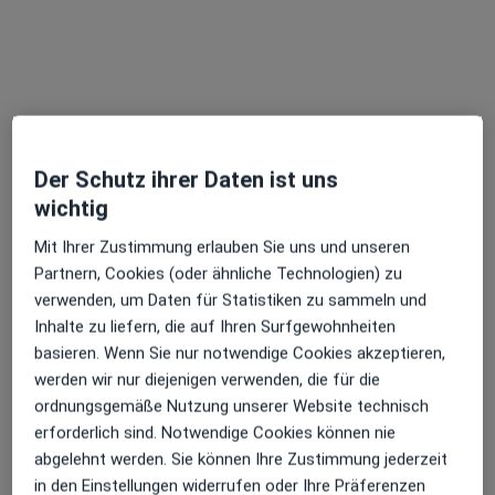
Prof. Dr. med. Markus Schaich
Gastroenterologe, Internist, Hämatologe & Internistischer
Onkologe
Am Jakobsweg 1, Winnenden
•
Zu Google Maps
Rems-Murr-Klinikum Winnenden Klinik für Hämatologie Onkologie und Palliativmedizin
Dieser Arzt bzw. diese Ärztin bietet keine Online-Terminbuchung an diesem Standort an.
Der Schutz ihrer Daten ist uns
wichtig
Terminanfrage senden
Mit Ihrer Zustimmung erlauben Sie uns und unseren
Partnern, Cookies (oder ähnliche Technologien) zu
verwenden, um Daten für Statistiken zu sammeln und
Ärzte und Heilberufler verfügbar
Inhalte zu liefern, die auf Ihren Surfgewohnheiten
basieren. Wenn Sie nur notwendige Cookies akzeptieren,
Diese Ärzte und Heilberufler befinden sich
werden wir nur diejenigen verwenden, die für die
außerhalb von Stuttgart, Baden-Württemberg in
ordnungsgemäße Nutzung unserer Website technisch
Gebieten nahe Ihrer Suche.
erforderlich sind. Notwendige Cookies können nie
abgelehnt werden. Sie können Ihre Zustimmung jederzeit
in den Einstellungen widerrufen oder Ihre Präferenzen