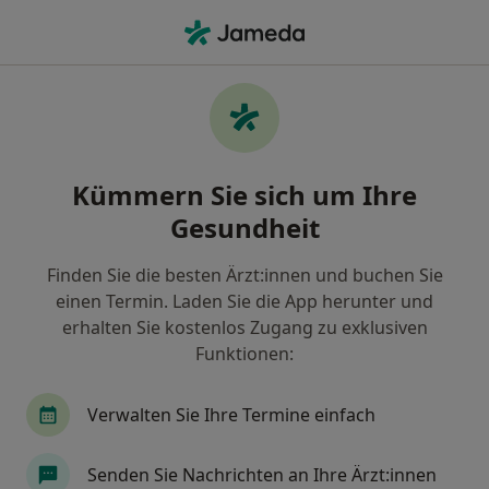
Ha
Gastroenterologe • Stuttgart, Baden-Württemberg
Filter & Sortierung
Zu Google Maps
Gastroenterologe in Stuttgart: Termin
Kümmern Sie sich um Ihre
buchen mit jameda
Gesundheit
Finden Sie Gastroenterologen in Stuttgart und
buchen Sie online ohne zusätzliche Kosten.
Finden Sie die besten Ärzt:innen und buchen Sie
Wie wir die Suchergebnisse sortieren
einen Termin. Laden Sie die App herunter und
erhalten Sie kostenlos Zugang zu exklusiven
Funktionen:
Verwalten Sie Ihre Termine einfach
Senden Sie Nachrichten an Ihre Ärzt:innen