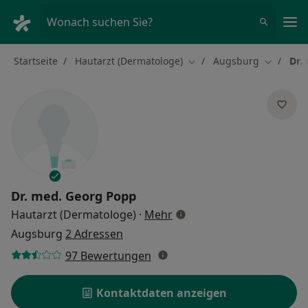
Ha
Wonach suchen Sie?
Startseite
Hautarzt (Dermatologe)
Augsburg
Dr.
Stadt ändern
Stadt än
Dr. med.
Georg Popp
über Spezialisierungen
Hautarzt (Dermatologe)
·
Mehr
Augsburg
2 Adressen
97 Bewertungen
Kontaktdaten anzeigen