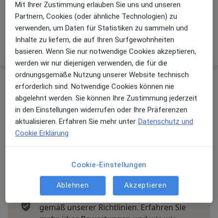
Mit Ihrer Zustimmung erlauben Sie uns und unseren
0821 81...
Telefonnummer anzeigen
Partnern, Cookies (oder ähnliche Technologien) zu
0821 81...
Telefonnummer anzeigen
verwenden, um Daten für Statistiken zu sammeln und
Inhalte zu liefern, die auf Ihren Surfgewohnheiten
Mehr Details anzeigen
über die Adresse
basieren. Wenn Sie nur notwendige Cookies akzeptieren,
werden wir nur diejenigen verwenden, die für die
ordnungsgemäße Nutzung unserer Website technisch
Erfahrungen
erforderlich sind. Notwendige Cookies können nie
abgelehnt werden. Sie können Ihre Zustimmung jederzeit
Bewerten
in den Einstellungen widerrufen oder Ihre Präferenzen
aktualisieren. Erfahren Sie mehr unter
Datenschutz und
Cookie Erklärung
97 Bewertungen
Cookie-Einstellungen
Jede einzelne Bewertungen ist wichtig. Wir
Ablehnen
Akzeptieren
prüfen und moderieren Bewertungen
gemäß unserer Richtlinien. Erfahren Sie