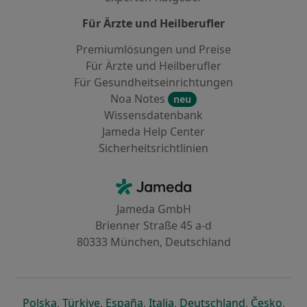
Für Ärzte und Heilberufler
Premiumlösungen und Preise
Für Ärzte und Heilberufler
Für Gesundheitseinrichtungen
Noa Notes
neu
Wissensdatenbank
Jameda Help Center
Sicherheitsrichtlinien
Kontakt
Jameda - Startseite
Jameda GmbH
Brienner Straße 45 a-d
80333 München, Deutschland
öffnet in einer neuen Registerkarte
öffnet in einer neuen Registerkarte
öffnet in einer neuen Registerk
öffnet in einer neuen Reg
öffnet in ei
öffn
Polska
,
Türkiye
,
España
,
Italia
,
Deutschland
,
Česko
,