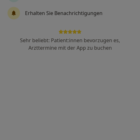
Dr. med. Christina Schedel
Erhalten Sie Benachrichtigungen
Geriatrie (Altersheilkunde), Internistin, Allgemeinmedizinerin
4 Bewertungen
Sehr beliebt: Patient:innen bevorzugen es,
Moritzbergstr. 53, Nürnberg
•
Zu Google Maps
Arzttermine mit der App zu buchen
Hausarztpraxis Dr.med. Christina Schedel Fachärztin für Innere Medizin
Dieser Arzt bzw. diese Ärztin bietet keine Online-Terminbuchung an diesem Standort an.
Terminanfrage senden