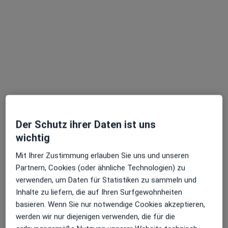
·
Mehr
Geriatrie (Altersheilkunde), Internist, Sportmediziner
8 Bewertungen
Bahnhofplatz 6, Fürth
•
Zu Google Maps
Praxis Dr. Milos Kapko Facharzt für Innere Medizin
Dieser Arzt bzw. diese Ärztin bietet keine Online-Terminbuchung an diesem Standort an.
Terminanfrage senden
Der Schutz ihrer Daten ist uns
wichtig
Mit Ihrer Zustimmung erlauben Sie uns und unseren
Partnern, Cookies (oder ähnliche Technologien) zu
verwenden, um Daten für Statistiken zu sammeln und
Inhalte zu liefern, die auf Ihren Surfgewohnheiten
basieren. Wenn Sie nur notwendige Cookies akzeptieren,
werden wir nur diejenigen verwenden, die für die
Dr. med. Dominik Stolz