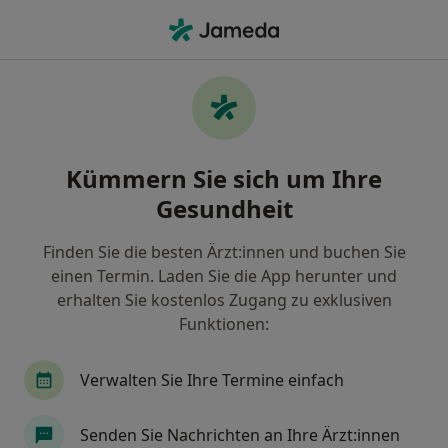
Ha
Geriatrie (Altersheilkunde) • Nürnberg, Bayern
Filter & Sortierung
Zu Google Maps
Geriatrie (Altersheilkunde) in Nürnberg:
Kümmern Sie sich um Ihre
Termin buchen mit jameda
Gesundheit
Finden Sie Geriatrie (Altersheilkunde) in Nürnberg
und buchen Sie online ohne zusätzliche Kosten.
Finden Sie die besten Ärzt:innen und buchen Sie
Wie wir die Suchergebnisse sortieren
einen Termin. Laden Sie die App herunter und
erhalten Sie kostenlos Zugang zu exklusiven
Funktionen:
Verwalten Sie Ihre Termine einfach
Senden Sie Nachrichten an Ihre Ärzt:innen