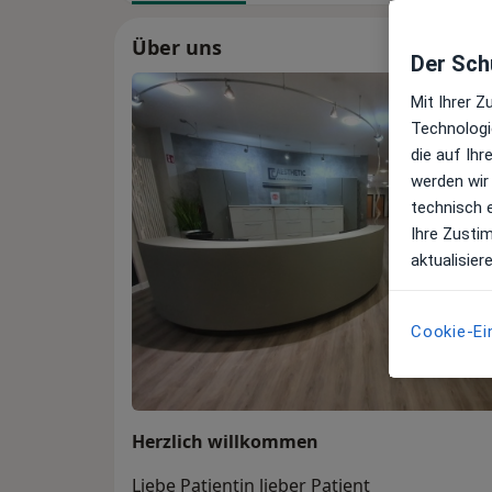
Über uns
Der Schu
Mit Ihrer 
Technologi
die auf Ih
werden wir
technisch 
Ihre Zusti
aktualisier
Cookie-Ei
Herzlich willkommen
Liebe Patientin lieber Patient