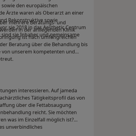
e sowie den europäischen
de Ärzte waren als Oberarzt an einer
 und Rekonstruktive sowie
über mehrere Beratungs- und
vor sie 2018 in das Aesthetic Centrum
werden in der anliegenden Klinik
 sind sie Inhaber und gemeinsame
bringung ist nach umfangreichen
der Beratung über die Behandlung bis
Sie von unserem kompetenten und
treut.
istungen interessieren. Auf jameda
fachärztliches Tätigkeitsprofil das von
raffung über die Fettabsaugung
tenbehandlung reicht. Sie möchten
en was im Einzelfall möglich ist?
es unverbindliches