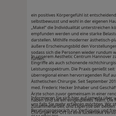
ein positives Körpergefühl ist entscheidend
selbstbewusst und wohl in der eigenen Hau
„Makel“ die Individualität unterstreichen
empfunden werden und eine starke Belastu
darstellen. Mithilfe moderner ästhetisch-
äußere Erscheinungsbild den Vorstellung
sodass sich die Personen wieder rundum w
In unserem Aesthetic Centrum Hannover zä
fühlen.
Eingriffe als auch schonende nichtchiru
Leistungsspektrum. Die Praxis genießt seit
überregional einen hervorragenden Ruf au
Ästhetischen Chirurgie. Seit September 2019
med. Frederic Hecker Inhaber und Geschäft
Ärzte schon zuvor gemeinsam in einer re
Informieren Sie sich hier auf jameda über
haben sind sie ein eingespieltes Team. Die
uns falls Sie mehr erfahren möchten. Wir st
Zusammenarbeit und Expertise der beiden
Beratungsgespräch zur Verfügung und freu
Chirurgen vor Ort ist eine lückenlose Vers