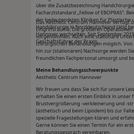
über die Zusatzbezeichnung Handchirurgi
Facharztstandard „Fellow of EBOPRAS“. Bei
der bedeutendsten Kliniken für Plastische
Das Aesthetic Centrum Hannover verfügt 
Handchirurgie in Norddeutschland tätig be
Eingriffsräume. Die größeren Operationen 
Hannover wechselten. Seit September 2019
vorgenommen. Auch eine stationäre Unter
Geschäftsführer der Praxis.
chirurgischen Behandlungen möglich. Von 
hin zur (stationären) Nachsorge werden 
freundlichen Fachpersonal umsorgt und be
Meine Behandlungs­schwerpunkte
Aesthetic Centrum Hannover
Wir freuen uns dass Sie sich für unsere Le
erhalten Sie einen ersten Einblick in unser 
Brustvergrößerung -verkleinerung und -st
(ästhetisch und beim Lipödem) bis zur Fal
spezielle Fragestellungen klären und erfahr
Gerne können Sie einen Termin für ein erst
Beratungsgespräch vereinbaren.