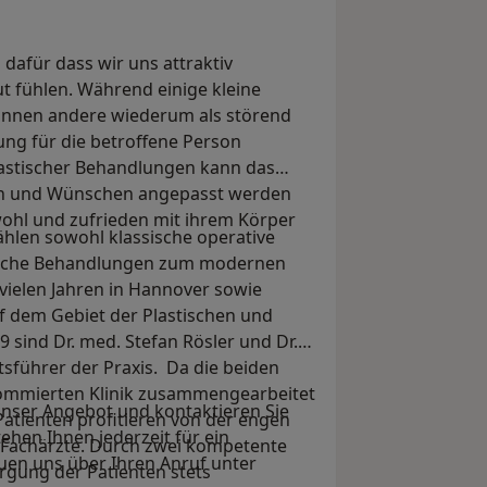
 dafür dass wir uns attraktiv
t fühlen. Während einige kleine
 können andere wiederum als störend
ng für die betroffene Person
plastischer Behandlungen kann das
en und Wünschen angepasst werden
ohl und zufrieden mit ihrem Körper
hlen sowohl klassische operative
rgische Behandlungen zum modernen
 vielen Jahren in Hannover sowie
f dem Gebiet der Plastischen und
 sind Dr. med. Stefan Rösler und Dr.
sführer der Praxis. Da die beiden
nommierten Klinik zusammengearbeitet
 unser Angebot und kontaktieren Sie
 Patienten profitieren von der engen
ehen Ihnen jederzeit für ein
 Fachärzte. Durch zwei kompetente
en uns über Ihren Anruf unter
orgung der Patienten stets