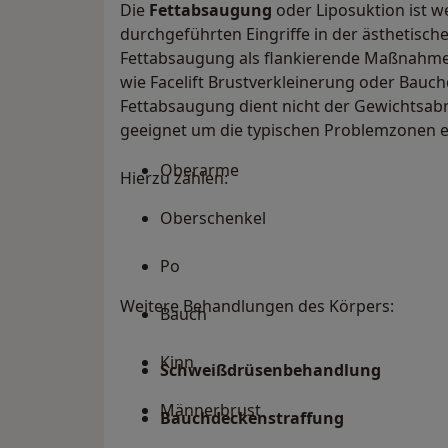
Die
Fettabsaugung
oder Liposuktion ist w
durchgeführten Eingriffe in der ästhetische
Fettabsaugung als flankierende Maßnahme 
wie Facelift Brustverkleinerung oder Bauch
Fettabsaugung dient nicht der Gewichtsab
geeignet um die typischen Problemzonen e
Oberarme
Hierzu zählen:
Oberschenkel
Po
Weitere Behandlungen des Körpers:
Bauch
Kinn
Schweißdrüsenbehandlung
Männerbrust
Bauchdeckenstraffung