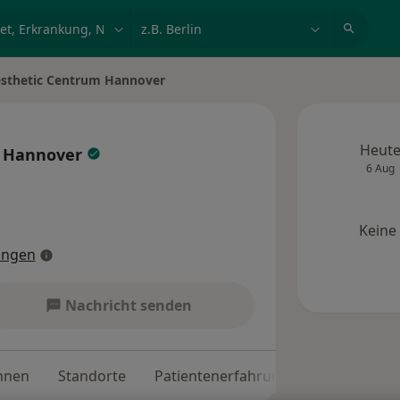
et, Erkrankung, Name
z.B. Berlin
sthetic Centrum Hannover
Heut
m Hannover
6 Aug
Keine
ungen
Nachricht senden
nnen
Standorte
Patientenerfahrungen