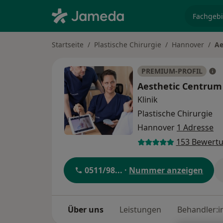
Fachgebi
Startseite
Plastische Chirurgie
Hannover
Ae
PREMIUM-PROFIL
Aesthetic Centru
Klinik
Plastische Chirurgie
Hannover
1 Adresse
153 Bewert
0511/98
... ·
Nummer anzeigen
Über uns
Leistungen
Behandler:i