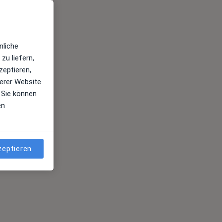
nliche
zu liefern,
zeptieren,
erer Website
 Sie können
en
zeptieren