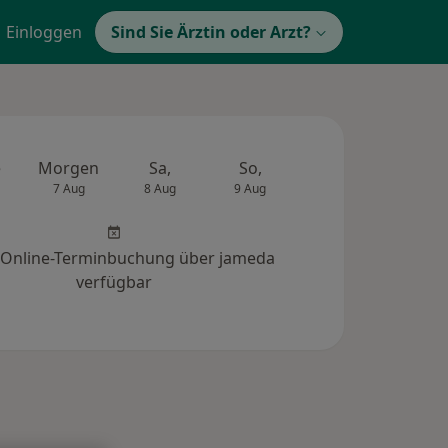
Einloggen
Sind Sie Ärztin oder Arzt?
e
Morgen
Sa,
So,
Mo,
Di,
7 Aug
8 Aug
9 Aug
10 Aug
11 Au
 Online-Terminbuchung über jameda
verfügbar