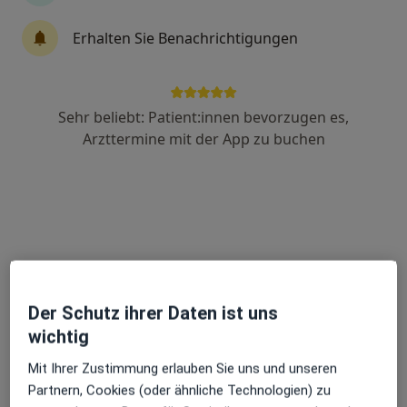
Fachabteilung
Allgemeinchirurgie, Gefäß- & Herzchirurgie, Thoraxchirurgie
Erhalten Sie Benachrichtigungen
(Brustkorb, Rumpf)
5 Bewertungen
Sehr beliebt: Patient:innen bevorzugen es,
Georgstr. 11, Bad Oeynhausen
•
Zu Google Maps
Arzttermine mit der App zu buchen
Herz- und Diabeteszentrum NRW Klinik für Thorax- und Kardiovaskularchirurgie
Keine Online-Terminbuchung über jameda verfügbar
Profil anzeigen
Der Schutz ihrer Daten ist uns
wichtig
Mit Ihrer Zustimmung erlauben Sie uns und unseren
Partnern, Cookies (oder ähnliche Technologien) zu