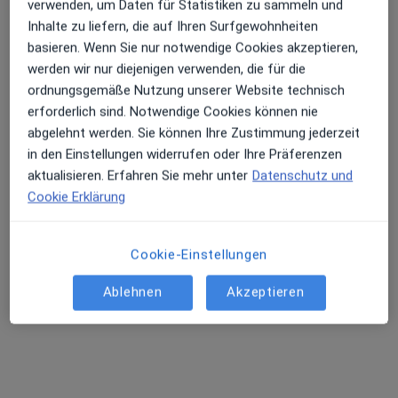
verwenden, um Daten für Statistiken zu sammeln und
Joh. Wesling Klinikum Minden Klinik f.
Inhalte zu liefern, die auf Ihren Surfgewohnheiten
Allgemein-,Visceral- Thorax- und
basieren. Wenn Sie nur notwendige Cookies akzeptieren,
Kinderchirurgie
werden wir nur diejenigen verwenden, die für die
Fachabteilung
ordnungsgemäße Nutzung unserer Website technisch
Allgemeinchirurgie, Intensivmedizin, Kinder- und
erforderlich sind. Notwendige Cookies können nie
·
Mehr
Jugendchirurgie
abgelehnt werden. Sie können Ihre Zustimmung jederzeit
2 Bewertungen
in den Einstellungen widerrufen oder Ihre Präferenzen
aktualisieren. Erfahren Sie mehr unter
Datenschutz und
Cookie Erklärung
Hans-Nolte-Str. 1, Minden
•
Zu Google Maps
Joh. Wesling Klinikum Minden Klinik f. Allgemein-,Visceral- Thorax- und Kinderchirurgie
Keine Online-Terminbuchung über jameda verfügbar
Cookie-Einstellungen
Profil anzeigen
Ablehnen
Akzeptieren