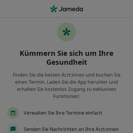
Ha
Allgemeinchirurgie • Oberbecksen, Bad Oeynhausen, Nordrhein-Westfalen
Filter & Sortierung
• 1
Zu Google Map
Allgemeinchirurgie Praxen in
Kümmern Sie sich um Ihre
Oberbecksen, Bad Oeynhausen
Gesundheit
Wie wir die Suchergebnisse sortieren
Finden Sie die besten Ärzt:innen und buchen Sie
einen Termin. Laden Sie die App herunter und
erhalten Sie kostenlos Zugang zu exklusiven
Funktionen:
Verwalten Sie Ihre Termine einfach
Herz- und Diabeteszentrum NRW Klinik
Senden Sie Nachrichten an Ihre Ärzt:innen
für Thorax- und Kardiovaskularchirurgie