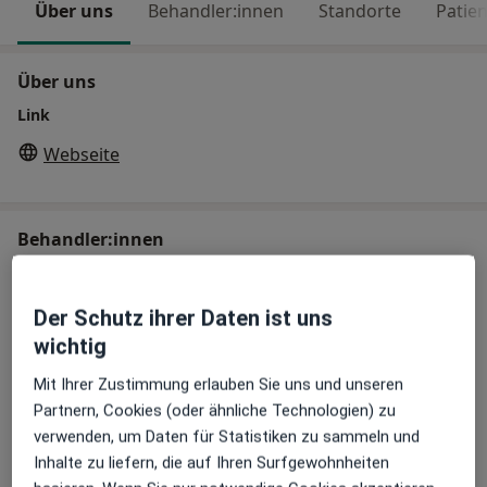
Über uns
Behandler:innen
Standorte
Patie
Über uns
Link
Webseite
Behandler:innen
Allgemeinchirurg
Der Schutz ihrer Daten ist uns
wichtig
Mit Ihrer Zustimmung erlauben Sie uns und unseren
Stefan Peter Th. Heisel
Partnern, Cookies (oder ähnliche Technologien) zu
Allgemeinchirurg, Gefäßchirurg
verwenden, um Daten für Statistiken zu sammeln und
Inhalte zu liefern, die auf Ihren Surfgewohnheiten