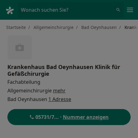
Ha
Wonach suchen Sie?
Startseite
Allgemeinchirurgie
Bad Oeynhausen
Krank
Krankenhaus Bad Oeynhausen Klinik für
Gefäßchirurgie
Fachabteilung
Allgemeinchirurgie
mehr
Bad Oeynhausen
1 Adresse
05731/7
... ·
Nummer anzeigen