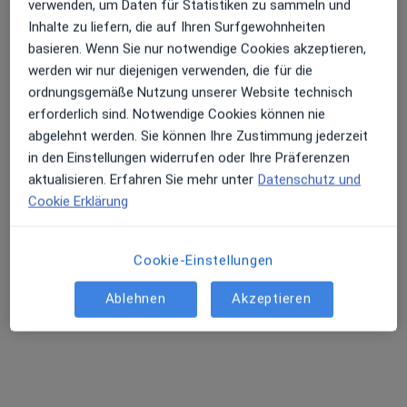
verwenden, um Daten für Statistiken zu sammeln und
Joh. Wesling Klinikum Minden Klinik f.
Inhalte zu liefern, die auf Ihren Surfgewohnheiten
Allgemein-,Visceral- Thorax- und
basieren. Wenn Sie nur notwendige Cookies akzeptieren,
Kinderchirurgie
werden wir nur diejenigen verwenden, die für die
Fachabteilung
ordnungsgemäße Nutzung unserer Website technisch
Allgemeinchirurgie, Intensivmedizin, Kinder- und
erforderlich sind. Notwendige Cookies können nie
·
Mehr
Jugendchirurgie
abgelehnt werden. Sie können Ihre Zustimmung jederzeit
2 Bewertungen
in den Einstellungen widerrufen oder Ihre Präferenzen
aktualisieren. Erfahren Sie mehr unter
Datenschutz und
Cookie Erklärung
Hans-Nolte-Str. 1, Minden
•
Zu Google Maps
Joh. Wesling Klinikum Minden Klinik f. Allgemein-,Visceral- Thorax- und Kinderchirurgie
Keine Online-Terminbuchung über jameda verfügbar
Cookie-Einstellungen
Profil anzeigen
Ablehnen
Akzeptieren