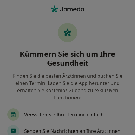
Ha
Allgemeinchirurgie • Werste, Bad Oeynhausen, Nordrhein-Westfalen
Filter & Sortierung
• 1
Zu Google Map
Allgemeinchirurgie Praxen in Werste, Bad
Kümmern Sie sich um Ihre
Oeynhausen
Gesundheit
Wie wir die Suchergebnisse sortieren
Finden Sie die besten Ärzt:innen und buchen Sie
einen Termin. Laden Sie die App herunter und
erhalten Sie kostenlos Zugang zu exklusiven
Funktionen:
Verwalten Sie Ihre Termine einfach
Herz- und Diabeteszentrum NRW Klinik
Senden Sie Nachrichten an Ihre Ärzt:innen
für Thorax- und Kardiovaskularchirurgie