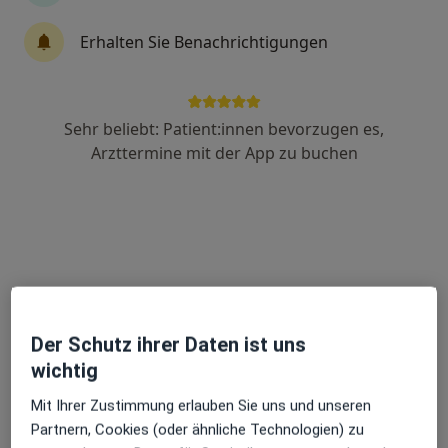
Fachabteilung
Allgemeinchirurgie, Gefäß- & Herzchirurgie, Thoraxchirurgie
Erhalten Sie Benachrichtigungen
(Brustkorb, Rumpf)
5 Bewertungen
Sehr beliebt: Patient:innen bevorzugen es,
Georgstr. 11, Bad Oeynhausen
•
Zu Google Maps
Arzttermine mit der App zu buchen
Herz- und Diabeteszentrum NRW Klinik für Thorax- und Kardiovaskularchirurgie
Keine Online-Terminbuchung über jameda verfügbar
Profil anzeigen
Der Schutz ihrer Daten ist uns
wichtig
Mit Ihrer Zustimmung erlauben Sie uns und unseren
Partnern, Cookies (oder ähnliche Technologien) zu