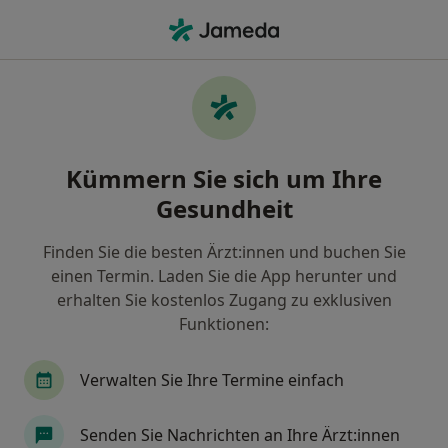
Ha
Anästhesie • Langenfeld, Nordrhein-Westfalen
Filter & Sortierung
• 1
Zu Google Map
Anästhesie Praxen in Langenfeld
Kümmern Sie sich um Ihre
Wie wir die Suchergebnisse sortieren
Gesundheit
Finden Sie die besten Ärzt:innen und buchen Sie
einen Termin. Laden Sie die App herunter und
erhalten Sie kostenlos Zugang zu exklusiven
Funktionen:
Verwalten Sie Ihre Termine einfach
Praxisklinik Rechts am Rhein Dr.Dr.
Markus Lüpertz und Dr.Dr. Armin Peters
Senden Sie Nachrichten an Ihre Ärzt:innen
Gemeinschaftspraxis