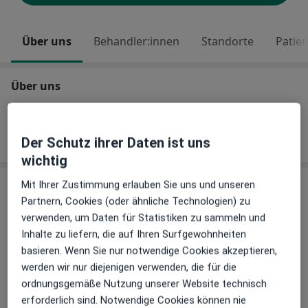
Über uns
Behandler:innen
Standorte
Patie
Über uns
Link
Webseite
Der Schutz ihrer Daten ist uns
wichtig
Behandler:innen
Mit Ihrer Zustimmung erlauben Sie uns und unseren
Partnern, Cookies (oder ähnliche Technologien) zu
verwenden, um Daten für Statistiken zu sammeln und
Chirotherapeut
Inhalte zu liefern, die auf Ihren Surfgewohnheiten
basieren. Wenn Sie nur notwendige Cookies akzeptieren,
werden wir nur diejenigen verwenden, die für die
Dr. med. Wolfram Campe
ordnungsgemäße Nutzung unserer Website technisch
Orthopäde & Unfallchirurg, Chirotherapeut, Sportmediziner
erforderlich sind. Notwendige Cookies können nie