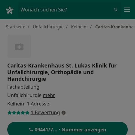
Ha
Wonach suchen Sie?
Startseite
Unfallchirurgie
Kelheim
Caritas-Krankenhau
Caritas-Krankenhaus St. Lukas Klinik für
Unfallchirurgie, Orthopädie und
Handchirurgie
Fachabteilung
Unfallchirurgie
mehr
Kelheim
1 Adresse
1 Bewertung
09441/7
... ·
Nummer anzeigen